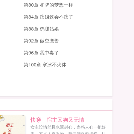
第80章 和驴的梦想一样
第84章 瞎姐这会不瞎了
第88章 鸡腿姑娘
第92章 做空鹰酱
第96章 我中毒了
第100章 寒冰不火体
快穿：宿主又狗又无情
女主没情丝且水泥封心，蛊惑人心一把好
手，不当人喜当狗，脑洞清奇爱摆烂，快