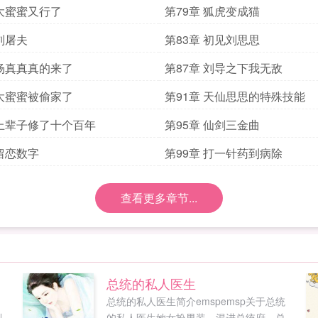
 大蜜蜜又行了
第79章 狐虎变成猫
 刘屠夫
第83章 初见刘思思
 杨真真真的来了
第87章 刘导之下我无敌
 大蜜蜜被偷家了
第91章 天仙思思的特殊技能
 上辈子修了十个百年
第95章 仙剑三金曲
 留恋数字
第99章 打一针药到病除
查看更多章节...
总统的私人医生
总统的私人医生简介emspemsp关于总统
别
的私人医生她女扮男装，混进总统府，总