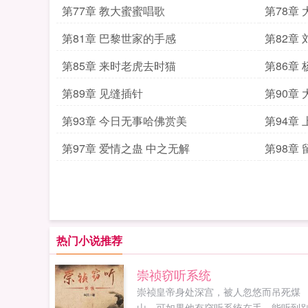
第77章 教大蜜蜜唱歌
第78章
第81章 巴黎世家的手感
第82章
第85章 来时老虎去时猫
第86章
第89章 见缝插针
第90章
第93章 今日无事哈佛赏美
第94章
第97章 爱情之蛊 中之无解
第98章
热门小说推荐
崇祯窃听系统
崇祯皇帝身处深宫，被人忽悠而吊死煤
山。可如果他有窃听系统在手，能听到