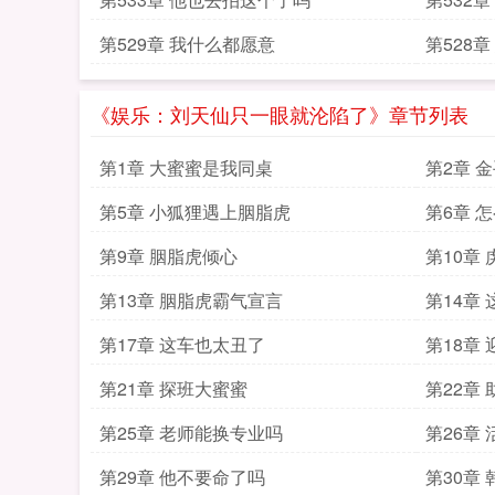
第529章 我什么都愿意
第528
《娱乐：刘天仙只一眼就沦陷了》章节列表
第1章 大蜜蜜是我同桌
第2章 
第5章 小狐狸遇上胭脂虎
第6章 
第9章 胭脂虎倾心
第10章
第13章 胭脂虎霸气宣言
第14章
第17章 这车也太丑了
第18章
第21章 探班大蜜蜜
第22章
第25章 老师能换专业吗
第26章 
第29章 他不要命了吗
第30章