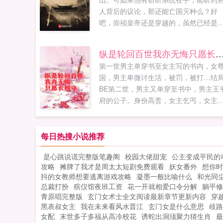
人背后的议论，那还能亡国灭种么？好
吧，崇祯皇帝还是穿越的，虽然已经是
祯十一年末，可结果必定会改变！金戈
马，气吞万里如虎，我崇祯活这一世，
纵是轮回百世我亦无悔只愿
明必定中兴！（这是有系统加持的正经
第一世男主单穿书至女主写的书内，女
越历史文！）如果您喜欢崇祯窃听系统
国，男主卑微讨生活，被罚，被打…结
别忘记分享给朋友...
BE第二世，男主又单穿至书中，男主王
府的公子。身份高贵，女主乞丐，女主
有记忆，男主有前世的记忆，卑微求女
留下，说要弥补上一世对女主的亏欠…
局BE第三世，女主，女扮男装的洛家主
每日热搜小说推荐
男主男宠，妄想谈真心，做梦，最后，
是心跳说谎完整版笔趣阁
校园大佬甜宠
公主变成平民的
主，后悔了，百年剜心，最...
攻略
摊牌了我才是周太太短剧免费观看
妖女番外
想你时
抖的女教师想要逃离游戏攻略
凝墨一般比喻什么
和光同
总裁打扮
殡仪馆夜班工资
花一开就相爱口令分解
躺平修
青原唱完整版
玄门女术士全文阅读最新章节更新内容
穿
黑表叔女主
我在未来看风水晋江
玄门女是什么意思
歧路
女配
末世多子多福从高冷校花
诱蛇出洞须聚力猜生肖
最