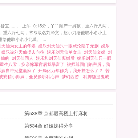
......。 上午10:15分，丫丫顺产一男孩，重六斤八两，
顺产一男孩，重六斤七两，爷爷取名刘泽文，赵小刀给他取小名小土
甜给他取小名小北瓜。 ...
刘天仙为女主的华娱
娱乐刘天仙只一眼就沦陷了无删
娱乐
乐
娱乐被刘天仙拐去向往
娱乐刘天仙单女主
刘天仙文娱
刘
天仙的
刘天仙同人
娱乐和刘天仙离婚后
娱乐刘天仙只一眼
重生八零，换亲嫁军官后我暴富了
被师尊同门陷害后，我
军嫂自带别墅赢麻了
开局亿万年修为，我开挂怎么了？
苦
成戏精小师妹，全员偷听我心声
梦幻西游：我押镖捉鬼威
第538章 京都最高楼上打麻将
第534章 好姐妹得分享
第530章 热芭请吃火锅