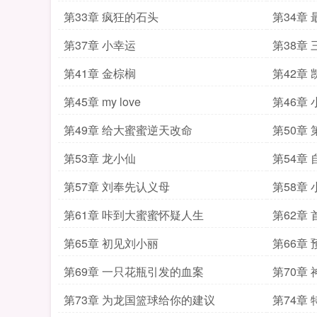
第33章 疯狂的石头
第34章
第37章 小幸运
第38章
第41章 金棕榈
第42章
第45章 my love
第46章
第49章 给大蜜蜜逆天改命
第50章
第53章 龙小仙
第54章
第57章 刘奉先认义母
第58章
第61章 咔到大蜜蜜怀疑人生
第62章
第65章 初见刘小丽
第66章
第69章 一只花瓶引发的血案
第70章
第73章 为龙国篮球给你的建议
第74章