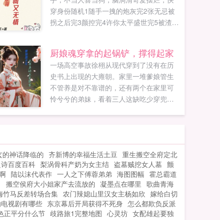
穿身份随机1随手一拽的炮灰完2张无忌被
拐之后完3颜控完4许你太平盛世完5被渣男
哄骗的大小姐完6末世女主后宫文里的炮灰
完7无辜被杀的凡人女子...
厨娘魂穿拿的起锅铲，撑得起家
一场高空事故徐栩从现代穿到了没有在历
史书上出现的大雍朝。家里一堆爹娘管生
不管养是对不靠谱的，还有两个在家里可
怜兮兮的弟妹，看着三人这缺吃少穿兜里
摸不出二文钱的样子，徐栩觉得她得在这
个世界搞钱。还好自己前世是国宴圣手，
菜谱做菜手拿把掐。不仅手握空间还锦鲤
运爆发的就了个首富家公子，可惜爹娘不
玄的神话降临的
齐新博的幸福生活土豆
重生搬空全府定北
给力，没办法她只能想办法保全...
之诗百度百科
梨涡骨科产奶为女主结
盗墓贼挖女人墓
颤
啊
陆以沫代表作
一人之下傅蓉弟弟
海图图幅
霍总霸道
月
搬空侯府大小姐家产去流放的
凝墨点在哪里
歌曲青海
梅竹马反差转场合集
农门辣媳山里汉女主杨如欣
嫁给白切
的电视剧有哪些
东京幕后开局获得不死身
怎么都欺负反派
色正平分什么节
歧路旅1完整地图
心灵坊
女配雄起要独