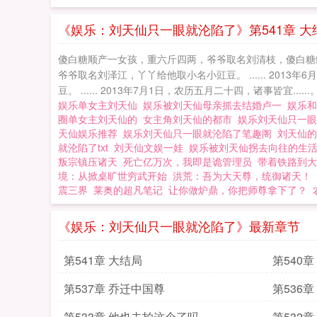
《娱乐：刘天仙只一眼就沦陷了》第541章 大
傻白糖顺产一女孩，重六斤四两，爷爷取名刘清枝，傻白糖给他取小名
爷爷取名刘泽江，丫丫给他取小名小豇豆。 ...... 2013
豆。 ...... 2013年7月1日，农历五月二十四，诸事皆宜.
娱乐单女主刘天仙
娱乐被刘天仙母亲抓去结婚卢一
娱乐
圈单女主刘天仙的
女主角刘天仙的都市
娱乐刘天仙只一
天仙娱乐推荐
娱乐刘天仙只一眼就沦陷了笔趣阁
刘天仙
就沦陷了txt
刘天仙文娱一娃
娱乐被刘天仙拐去向往的生
叛宗镇压诸天
死亡亿万次，我即是诡管理员
带着铁路到大
境：从掀桌旷世穷武开始
洪荒：吾为大天尊，统御诸天！
震三界
莱奥的超凡笔记
让你做炉鼎，你把师尊拿下了？
《娱乐：刘天仙只一眼就沦陷了》最新章节
第541章 大结局
第540
第537章 乔迁中国尊
第536
第533章 他也去拍这个了吗
第532