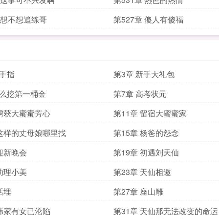
章 想不想追练哥
第527章 傻人有傻福
金手指
第3章 新手大礼包
怎么挖第一桶金
第7章 高考状元
 虏获大蜜蜜芳心
第11章 留宿大蜜蜜家
 这样的丈母娘哪里找
第15章 杨爸的怨念
 迎新晚会
第19章 初遇刘天仙
 助理小美
第23章 天仙相邀
活埋
第27章 座山雕
 韩家有女已沦陷
第31章 天仙那无法改变的命运