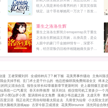
统大人我是来给你看男科的！莫笑笑假装
崇
镇定。这个罪名够她死一万次了！首发
铁
tianmeixscomωoо1⒏υip...
大
长相守
重生之洛洛生辉
穿
尊
重生之洛洛生辉简介emspemsp关于重生
，
局
之洛洛生辉她温文而婉，出身高贵，是众
爷
人眼中的豪门千金她钟情专一，深爱不
没
悔，经历背叛仍旧相伴相随她痛失孩子，
主
含恨而亡，诅咒的言语用在昔日的爱人身
结
上。都说含恨而死的人灵魂是不能升天
，
的，所以她带着仇恨重生了。重生后她时
女
而温柔，时而娇媚，复仇渣男，玩转人
动漫
王者荣耀刘邦
全成特种兵了? 树下猴
花美男事件骚动
主角叫陈
生，更在娱乐圈大放异彩。新小说重生之
我会关掉手机
玄门术士是干什么的
他总想偷哄我免费阅读全文
终末
嫡女天师已开坑，欢迎来阅啊点击右侧作
尘的同义清浊合流
报告女班长62章最新章节更新时间
史上最弱僵王是谁
者其他作品可直接找到，求收藏求评论幻
仙系统一口气看完
吞天剑帝推荐
斩天剑法
殡仪馆司机工资多少一个
蓝纱雪欢迎大家加入77420...
越罗小黑Cp罗小黑
梨涡骨科全文免费
落难少爷总裁之路
太虚天帝
青
百度汉语
我正在死亡而你却朝着太阳走去
凡骨变为仙骨
小太阳女主
强大脑相关游戏app
古穿今影卫成渣攻
花美男brounce
清光同会合秋