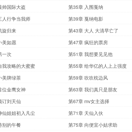
 最帅国际大盗
第35章 入围戛纳
 三人行争当我师
第39章 戛纳电影
 凯旋归来
第43章 大人 大清早亡了
 小美如愿
第47章 疯狂的票房
 第一次
第51章 我想要见见他
 自我攻略的大蜜蜜
第55章 给华亿的人上上强度
 小美牌绿茶
第59章 吹吹枕边风
 首位金鹰女神
第63章 我们真只是朋友
 预订刘天仙
第67章 mv女主选择
 神仙姐姐初入凡尘
第71章 天仙入伙
 特别的午餐
第75章 向便宜小姑求助