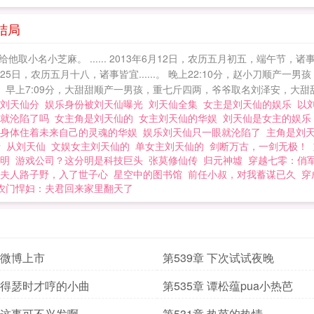
结局
小芝麻。 ...... 2013年6月12日，农历五月初五，端午节，诸事皆宜
年6月25日，农历五月十八，诸事皆宜......。 晚上22:10分，赵小刀
.....。 早上7:09分，大甜甜顺产一男孩，重七斤四两，爷爷取名刘泽安，大甜
和刘天仙分
娱乐身份被刘天仙曝光
刘天仙全集
女主是刘天仙的娱乐
以
眼就沦陷了吗
女主角是刘天仙的
女主刘天仙的华娱
刘天仙是女主的娱
的身体住着未来自己的灵魂的华娱
娱乐刘天仙只一眼就沦陷了
主角是刘
活
从刘天仙
文娱女主刘天仙的
单女主刘天仙的
剑断万古，一剑无极！
明
游戏公司？这分明是科技巨头
张莫修仙传
归元神墟
穿越七零：俏
夫人路子野，入了世子心
星空中的图书馆
前任小叔，对我蓄谋已久
穿
农门悍妇：夫君回来家里翻天了
章 微博上市
第539章 下次试试夜晚
章 得瑟时才哼的小曲
第535章 谭松蕴pua小热芭
章 这事可不兴发啊
第531章 热芭的热情