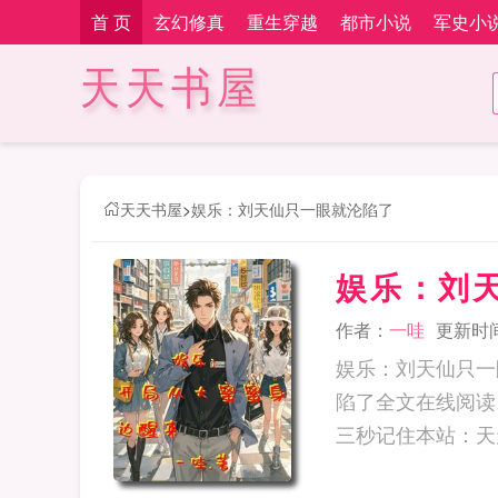
首 页
玄幻修真
重生穿越
都市小说
军史小
天天书屋
天天书屋
>
娱乐：刘天仙只一眼就沦陷了
娱乐：刘
作者：
一哇
更新时间：
娱乐：刘天仙只一
陷了全文在线阅读