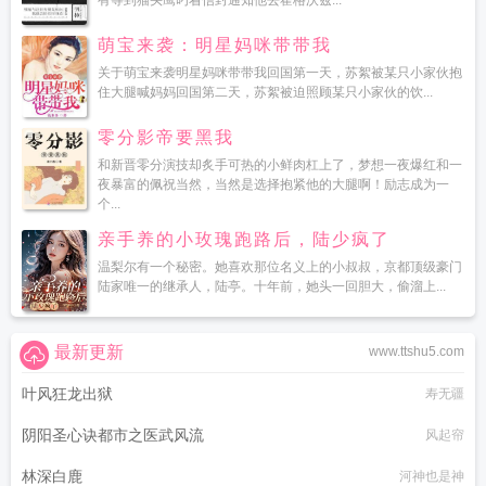
有等到猫头鹰叼着信封通知他去霍格沃兹...
萌宝来袭：明星妈咪带带我
关于萌宝来袭明星妈咪带带我回国第一天，苏絮被某只小家伙抱
住大腿喊妈妈回国第二天，苏絮被迫照顾某只小家伙的饮...
零分影帝要黑我
和新晋零分演技却炙手可热的小鲜肉杠上了，梦想一夜爆红和一
夜暴富的佩祝当然，当然是选择抱紧他的大腿啊！励志成为一
个...
亲手养的小玫瑰跑路后，陆少疯了
温梨尔有一个秘密。她喜欢那位名义上的小叔叔，京都顶级豪门
陆家唯一的继承人，陆亭。十年前，她头一回胆大，偷溜上...
最新更新
www.ttshu5.com
叶风狂龙出狱
寿无疆
阴阳圣心诀都市之医武风流
风起帘
林深白鹿
河神也是神