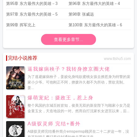
第95章 东方最伟大的英雄－3
第96章 东方最伟大的英雄－4
第97章 东方最伟大的英雄－5
第98章 张威远
第99章 挥军北上
第100章 东方最伟大的英雄－6
查看更多章节...
完结小说推荐
www.ttshu5.com
逼我嫁病秧子？我转身撩京圈大佬
为了逃避嫁病秧子，姜姣化身纯欲蜜桃女孩去撩惹身为特警的裴
家小少爷。可他刚正不阿，撩拨许久都不为所动，禁欲克制。
姜...
爆萌宠妃：摄政王，惹上身
整个凤国的京城百姓皆知，俊美无双的新皇陛下与顾家小女乃是
金童玉女，天造地设的一对。然而自打沈家长女进宫以来，后...
A级驭灵师 完结+番外
A级驭灵师完结番外简介emspemsp顾厌在二十二岁这一年，没