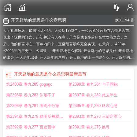
开天辟地的意思是什么意思啊
佚81194
/著
人间礼崩乐坏，诸国祸乱不绝。天炎历1380年，一位宫廷预言师在含冤遇害前、
说出了惊世的预言。起初并没有人在意，只当是他临终前的嫉世愤俗之言。之
后，他的预言却在一百年内归来，直至预言最终完全实现。在天炎，1420年
~2006年的历史中，各国铁......
开天辟地怎么解释
开天辟地的意思是什
开天辟地
的出处
开天辟地出处
开天辟地啥意思?
开天辟地的上一句是什么
开天辟地的出
处和意思
开天辟地见苍凉写的怎么样
开天辟地后面一句
开天辟地的意思?
开天
辟地的解释
开天辟地见苍凉 佚81194
开天辟地的下一句是什么
开天辟地
开天
开天辟地的意思是什么意思啊
最新章节
辟地的意思是啥?
开天辟地的意思意思
开天辟地下联
开天辟地 的意思
开天辟
第2400章 卷九285 gogogo
第2399章 卷九284 与子同袍
地的意思是什么意思啊
开天辟地的意思
开天辟地见苍凉 聚合中文网
开天辟
地?
开天辟地的前一句
开天辟地的下一句
开天辟地什么意思
开天辟地的下
第2398章 卷九283 你顶不了
第2397章 卷九282 此去半生
联
开天辟地的意思是什么
开天辟地 什么意思
开天辟地是啥意思
开天辟地的意
思是什么?
开天辟地看地盘是什么生肖
开天辟地的意思是啥
开天辟地成语什么
第2396章 卷九281 酒肉不分家
第2395章 卷九280 略表心意
意思
开天辟地见苍凉txt
开天辟地什么意思?
开天辟地前一句
开天辟地的意思什
第2394章 卷九279 聪明反被聪明
第2393章 卷九278 三箭定军心
么
开天辟地下一句
开天辟地看地盘打一生肖
开天辟地怎样解释
开天辟地!
误
第2392章 卷九277 百发百中
第2391章 卷九276 换弓