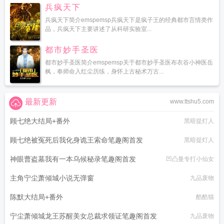
兵疯天下
兵疯天下简介emspemsp兵疯天下是疯子王的经典都市言情类作
品，兵疯天下主要讲述了从科研实验室...
都市妙手圣医
都市妙手圣医简介emspemsp关于都市妙手圣医布衣谷小神医岳
枫，奉师命入红尘历练，身怀上古秘术万古...
最新更新
www.ttshu5.com
顾七绝大结局+番外
黑暗提灯人
顾七绝被冤死后我化身诡王索命笔趣阁首发
黑暗提灯人
神眼曹盗墓我有一本乌候秘录笔趣阁首发
凹凸曼专打小仙女
主角宁尘萧倾城小说无弹窗
九品废物
陈默大结局+番外
酷酷猫
宁尘萧倾城龙王苏醒美女总裁求领证笔趣阁首发
九品废物