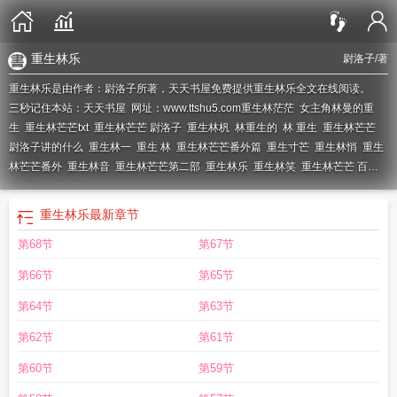
重生林乐
尉洛子
/著
重生林乐是由作者：尉洛子所著，天天书屋免费提供重生林乐全文在线阅读。
三秒记住本站：天天书屋 网址：www.ttshu5.com
重生林茫茫
女主角林曼的重
生
重生林芒芒txt
重生林芒芒 尉洛子
重生林杋
林重生的
林 重生
重生林芒芒
尉洛子讲的什么
重生林一
重生 林
重生林芒芒番外篇
重生寸芒
重生林悄
重生
林芒芒番外
重生林音
重生林芒芒第二部
重生林乐
重生林笑
重生林芒芒 百
度
重生林曼
重生林缺
重生林乐
最新章节
第68节
第67节
第66节
第65节
第64节
第63节
第62节
第61节
第60节
第59节