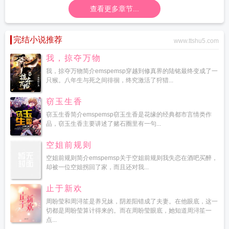
查看更多章节...
完结小说推荐
www.ttshu5.com
我，掠夺万物
我，掠夺万物简介emspemsp穿越到修真界的陆铭最终变成了一
只猴。八年生与死之间徘徊，终究激活了狩猎...
窃玉生香
窃玉生香简介emspemsp窃玉生香是花缘的经典都市言情类作
品，窃玉生香主要讲述了赌石圈里有一句...
空姐前规则
空姐前规则简介emspemsp关于空姐前规则我失恋在酒吧买醉，
却被一位空姐拐回了家，而且还对我...
止于新欢
周盼莹和周浔笙是养兄妹，阴差阳错成了夫妻。在他眼底，这一
切都是周盼莹算计得来的。而在周盼莹眼底，她知道周浔笙一
点...