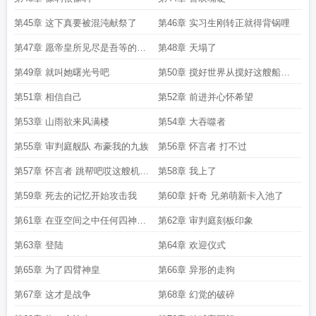
第45章 这下真要被混沌献祭了
第46章 实习生刚转正就得背锅哩
第47章 愿帝皇所见尽是吾等的功
第48章 天塌了
绩
第49章 就叫她曙光号吧
第50章 搅好世界从搅好这艘船开
始
第51章 相信自己
第52章 前进并心怀希望
第53章 山雨欲来风满楼
第54章 大吞噬者
第55章 审判庭舰队 布豪我的九族
第56章 怀言者 打不过
第57章 怀言者 跳帮吧哎这艘机械
第58章 我上了
教巡洋舰一看就很弱我来
第59章 死去的记忆开始攻击我
第60章 奸奇 兄弟萌新卡入池了
第61章 在亚空间之中任何四神也
第62章 审判庭刻板印象
无法触及的地方
第63章 登陆
第64章 欢迎仪式
第65章 为了四臂神皇
第66章 异形的走狗
第67章 这才是战争
第68章 幻觉的破碎