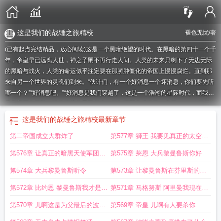
这是我们的战锤之旅精校
褪色无忧
/著
(已有起点完结精品，放心阅读)这是一个黑暗绝望的时代。在黑暗的第四十一个千
年，帝皇早已远离人世，神之子嗣不再行走人间。人类的未来只剩下了无边无际
的黑暗与战火，人类的命运似乎注定要在那臃肿僵化的帝国上慢慢腐烂。直到那
来自另一个世界的灵魂们到来。“伙计们，有一个好消息一个坏消息，你们要先听
哪一个？”“好消息吧。”“好消息是我们穿越了，这是一个浩瀚的星际时代，而我们
是有着两心三肺，地位崇高的星际超人，貌似还配套赠送了一个很wagggh的外
挂。”“太棒了，这不就是异世界爽文主角的待遇吗？我已经迫不及待的要享受异世
这是我们的战锤之旅精校
最新章节
界生活了，如果可以的话能把爸妈接过来吗？对了，那坏消息呢。”“坏消息是，这
第二帝国成立大群炸了
第577章 狮王 我要见真正的太空野
个世界在我们那叫战锤40k。”“......啊？”他们冷静思索，去探索这陌生的世界。他
们随遇而安，毕竟现实不再为他们留有余地。他们哭得像个被踩了脚趾的屁精，
狼之主
第576章 让真正的暗黑天使军团之
第575章 莱恩 大兵黎曼鲁斯你好
却依旧拿出勇气勇敢前进。在黑暗的第四十一个千年，人类再度迎来了一次复兴
的机会。而这一次，人类能把握住吗？——让战争开始吧！从泰拉的天空，覆盖
主来见我
第574章 大兵黎曼鲁斯听令
第573章 让黎曼鲁斯在芬里斯的寒
到银河的边际。让星海沸腾。让群星闭目。让我们再次见证银河被解放。被人类
冰王座上待十三个千年
第572章 比约恩 黎曼鲁斯我才是军
第571章 马格努斯 阿里曼我现在就
解放。
这是我们的战锤之旅全文免费
这是我们的战锤之旅首发
这是我们的战锤
之旅 笔趣阁最新章节TXT
这是我们的战锤之旅在线阅读免费完整版
这是我们的
团之主
杀了你
第570章 儿啊这是为父最后的波纹
第569章 帝皇 儿啊有人要杀你
战锤之旅篱笆
what is your duty战锤
这是我们的战锤之旅笔趣阁在线
这是我们
可要接好了啊