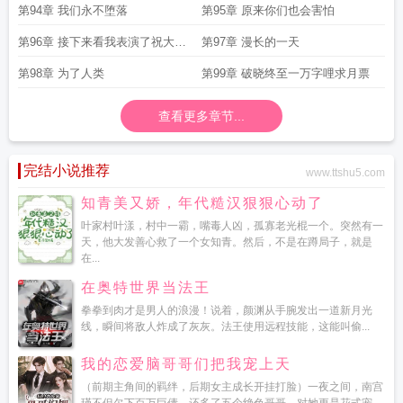
第94章 我们永不堕落
第95章 原来你们也会害怕
第96章 接下来看我表演了祝大伙
第97章 漫长的一天
日快乐求点月票
第98章 为了人类
第99章 破晓终至一万字哩求月票
查看更多章节...
完结小说推荐
www.ttshu5.com
知青美又娇，年代糙汉狠狠心动了
叶家村叶漾，村中一霸，嘴毒人凶，孤寡老光棍一个。突然有一
天，他大发善心救了一个女知青。然后，不是在蹲局子，就是
在...
在奥特世界当法王
拳拳到肉才是男人的浪漫！说着，颜渊从手腕发出一道新月光
线，瞬间将敌人炸成了灰灰。法王使用远程技能，这能叫偷...
我的恋爱脑哥哥们把我宠上天
（前期主角间的羁绊，后期女主成长开挂打脸）一夜之间，南宫