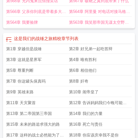
第568章 无内鬼来点情报笑话
第567章 破晓之翼到底带来了什么
的战锤之旅手打无错字版
这是我们的战锤之旅笔趣阁txt
这是我们的战锤之旅
TXT
这是我们的战锤之旅92言情
这是我们的战锤之旅免费阅读无弹窗
这是我们
第566章 父亲你到底是带着多大的
第564章 阿里曼 对电话对接马格努
的战锤之旅笔趣阁最新章节
这是我们的战锤之旅起点
战锤题材游戏
这是我们的
觉悟才能说出这两个字
斯
战锤之旅全文免费阅读
这是我们的战锤之旅笔趣阁无错版
这是我们的战锤之旅
第564章 我要验牌
第563章 我笑那帝国无谋太空野狼
TXT免费
这是我们的战锤之旅在线无弹窗
这是我们的战锤之旅在线阅读免费
这
少智新年快乐
是我们的战锤之旅笔趣阁
这是我们的战锤之旅笔趣阁免费阅读无弹窗
这是我们
这是我们的战锤之旅精校
章节列表
的战锤之旅全本免费
这是我们的战锤之旅全文在线
这是我们的战锤之旅最新章
节免费
第1章 穿越但是战锤
这是我们的战锤之旅精校版
这是我们的战锤之旅免费全文阅读5200
第2章 好兄弟一起吃答辩
这
是我们的战锤之旅无弹窗笔趣阁
这是我们的战锤之旅完整版免费
这是我们的战
第3章 这就是星界军
第4章 唯有胜利
锤之旅无弹窗最新章节
这是我们的战锤之旅阅读
这是我们的战锤之旅在线阅
读
这是我们的战锤之旅最新章节
这是我们的战锤之旅无错版
这是我们的战锤之
第5章 尊重判断
第6章 相信他们
旅无弹窗阅读
这是我们的战锤之旅电子书
这是我们的战锤之旅原著
这是我们的
第7章 你这罐头保真吗
第8章 奸奇
战锤之旅笔趣阁5200
这是我们的战锤之旅无弹窗
这是我们的战锤之旅全文免费
阅读软件
这是我们的战锤之旅精校版免费
这是我们的战锤之旅顶点中文
这是我
第9章 英雄末路
第10章 闹帝皇了
们的战锤之旅电子书txt完整版
这是我们的战锤之旅笔趣阁无弹窗
这是我们的战
第11章 天灾聚首
第12章 告诉妈妈我们今晚可能不
锤之旅全本免费阅读
这是我们的战锤之旅笔趣阁最新
这是我们的战锤之旅无弹
窗手机版
这是我们的战锤之旅在线
这是我们的战锤之旅无删减版在线阅读
这是
能回家吃饭了
第13章 第二帝国第三帝国
第14章 我们的力量
我们的战锤之旅最新章节更新
这是我们的战锤之旅风云
这是我们的战锤之旅完
整版
这是我们的战锤之旅百度
这是我们的战锤之旅笔趣阁无弹窗最新章节
这是
第15章 未来的路追求强大的路
第16章 死亡与责任
我们的战锤之旅无防盗
这是我们的战锤之旅最新章节在线阅读
这是我们的战锤
第17章 这样的战士必然能为了人
第18章 你应该庆幸我不是你
之旅全本
这是我们的战锤之旅69
这是我们的战锤之旅精校
这是我们的战锤之旅