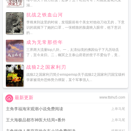
瑾不但欠下百万巨债，还多了五个绝色哥哥，对她更是花式宠
溺...
抗战之铁血山河
李锋来到这里的时候，发现眼前有个美女对他动刀动叉的，下意
识的就揭下了她的口罩，一张精致的脸庞映入眼帘，他下意识
的...
成为无常那些年
三界两大流量top八卦。一，太清仙境的拂因仙子下凡历劫丢
了，至今未归。二，幽冥之主泰山府君的世子不爱仙子，竟...
战狼2之国家利刃
战狼2之国家利刃简介emspemsp关于战狼2之国家利刃国宝级科
学家被境外恐怖势力绑架，某个军事强人...
最新更新
www.ttshu5.com
主角李福海宋观潮小说免费阅读
上单马尾
王大海极品都市神医大结局+番外
上单马尾