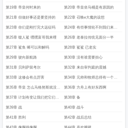
无删减全文免费阅读
这是我们的战锤之旅笔趣阁最新章节TXT
这是我们的战锤
类而战
第19章 帝皇何时来的
第20章 帝皇坐马桶是有原因的
之旅最新章节笔趣阁
这是我们的战锤之旅免费
这是我们的战锤之旅 笔趣阁
这
第21章 但做好事还是要坚持的
第22章 召唤e大魔的设想
是我们的战锤之旅笔趣阁手机版
这是我们的战锤之旅全本完结免费
这是我们的
战锤之旅123读书网
这是我们的战锤之旅全文
这是我们的战锤之旅奇书网
这是
第23章 你们是刚打完大远征吗
第24章 有些事情轮不到我们来思
我们的战锤之旅百度百科
这是我们的战锤之旅免费阅读软件
这是我们的战锤之
考
旅免费观看
这是我们的战锤之旅最新
这是我们的战锤之旅第三中文网
这是我们
第25章 噬人鲨 嘿嘿富哥我来哩
第26章 老泰拉传统见面分一半
的战锤之旅笔趣阁免费阅读
这是我们的战锤之旅免费阅读
这是我们的战锤之旅
第27章 鲨鱼 唏可以和解吗
第28章 鲨鲨 已老实
阅读
第29章 驶向新航路
第30章 没有谁需要担心
第31章 贝利萨留考尔
第32章 来自审判庭的震撼
第33章 这修会有点厉害
第34章 元帅和牧师总得有一个魔
怔
第35章 帝皇 怎么马格努斯就没这
第36章 方舟上有好东西啊
脑子
第37章 计划有变让我们把它们都
第38章 备
鲨了
第39章 战
第40章 战斗
第41章 胜利
第42章 战后总结
第43章 像啊很像啊
第44章 喜欢嘴硬