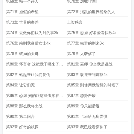
第69章 梅一个诗人
第70章 鸡贼守国门
第71章 虚假的希望
第72章 混乱的世界纷杂的人
第73章 世界的参差
上架感言
第74章 去做你们认为对的事3k
第75章 恐虐 好看爱看快砍4k
第76章 站到我身后女士4k
第77章 虫群的到来3k
第78章 破局的关键
第79章 太奢侈了
第80章 怀言者 这把我干哪来了这
第81章 巫师 你当我是谁战
还是40k吗
第82章 站起来让我们复仇
第83章 欢迎来到炼狱4k
第84章 让它们死
第85章 到使用我智慧的时候了
第86章 恐虐 妈的跟这些虫豸在一
第87章 态势严峻
起怎么能抢到手办
第88章 那么我将出战
第89章 你只能后退
第90章 第二回合
第91章 卡班哈无所畏惧
第92章 奸奇的试探
第93章 我已经看穿你了