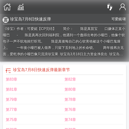
珍宝岛7月8日快速反弹
可爱妮
/著
《珍宝》作者：可爱妮【CP完结】 简介： 陈是真苗宝 口嫌体正直小
哑巴 - 陈是真再次回到福利院，他遇到一个蠢得出奇的小哑巴，他像个软
包子一声不吭地挨打听骂。 陈是真後悔自己的心软害他被这个小哑巴鬼缠
上。 一年後小哑巴被人领养，只留下丢到地上的长命锁。 两年後再次见
面，爱乾净的小哑巴像只流浪
珍宝果
珍宝岛3月18日主力资金净卖出
珍宝岛药
业
珍宝果的功效与作用
珍宝岛发布质押公告
珍宝岛召开2026年临时股东会
珍
宝岛药业推动战略部署落地
珍宝岛称生产经营一切正常
珍宝英语
珍宝岛药业检
珍宝岛7月8日快速反弹
最新章节
测能力再获认证
珍宝珠
珍宝岛药业启动1+5发展战略
珍宝阁交易平台
珍宝
第83章
第82章
丸
珍宝丸的功效与副作用
珍宝岛药业布局化药研发
珍宝岛药业两股东减持计划
期满
珍宝岛2025业绩受集采影响
珍宝岛旅游景点
珍宝岛事件
珍宝岛股东户数
第81章
第80章
2.32万户
珍宝岛在中国什么位置
珍宝岛股东户数2.95万户
珍宝岛药业子公司被
追缴税款
珍宝岛获中药组合物专利
珍宝岛在哪个位置
珍宝蟹价格多少钱一
第79章
第78章
斤
珍宝丸副作用吓人
珍宝丸主要治什么病
珍宝岛房地产股权结构调整
珍宝岛
第77章
第76章
药业trs005临床数据亮眼
珍宝岛股东户数2.09万户
珍宝岛药业打响双线转型
战
珍宝岛
珍宝尽有之的之是什么用法
珍宝岛q3净利降6798.17%
珍宝岛战斗
第75章
第74章
英雄
珍宝岛1月22日加速下跌
珍宝机场物语
珍宝岛战役再现中苏打群架
珍宝