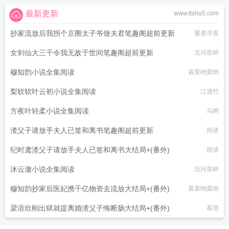
最新更新
www.ttshu5.com
抄家流放后我拐个京圈太子爷做夫君笔趣阁超前更新
覆鹿寻蕉
女剑仙大三千令我无敌于世间笔趣阁超前更新
汦河星畔
穆知韵小说全集阅读
暮栗哟栗哟
梨软软叶云初小说全集阅读
江酒竹
方夜叶轻柔小说全集阅读
乌鸦
渣父子请放手夫人已签和离书笔趣阁超前更新
雨倩
纪时鸢渣父子请放手夫人已签和离书大结局+(番外)
雨倩
沐云澈小说全集阅读
汦河星畔
穆知韵抄家后医妃携千亿物资去流放大结局+(番外)
暮栗哟栗哟
梁语欣刚出狱就提离婚渣父子悔断肠大结局+(番外)
慕贤