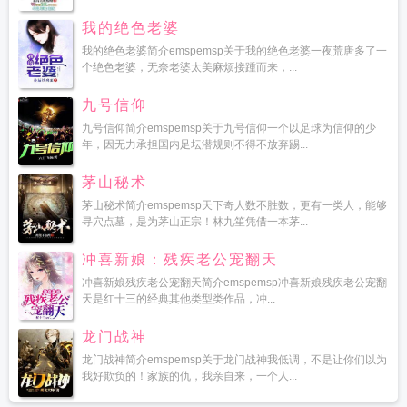
我的绝色老婆
我的绝色老婆简介emspemsp关于我的绝色老婆一夜荒唐多了一
个绝色老婆，无奈老婆太美麻烦接踵而来，...
九号信仰
九号信仰简介emspemsp关于九号信仰一个以足球为信仰的少
年，因无力承担国内足坛潜规则不得不放弃踢...
茅山秘术
茅山秘术简介emspemsp天下奇人数不胜数，更有一类人，能够
寻穴点墓，是为茅山正宗！林九笙凭借一本茅...
冲喜新娘：残疾老公宠翻天
冲喜新娘残疾老公宠翻天简介emspemsp冲喜新娘残疾老公宠翻
天是红十三的经典其他类型类作品，冲...
龙门战神
龙门战神简介emspemsp关于龙门战神我低调，不是让你们以为
我好欺负的！家族的仇，我亲自来，一个人...