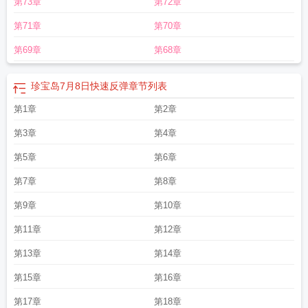
第73章
第72章
藏药和普通藏药的区别
珍宝岛事件是哪一年发生的
珍宝坊君坊52度多少钱
珍宝
岛药业将回购注销股票
珍宝岛股票
珍宝岛控股股东债券换股价下调
珍宝海鲜
第71章
第70章
舫
珍宝岛6月30日股东户数公布
珍宝岛1月28日主力资金净卖出
珍宝岛股东户
数增1.3%
珍宝岛药业入选医药工业百强
珍宝岛涨1.04%
珍宝馆和钟表馆值得
第69章
第68章
去吗
珍宝岛发布公告
珍宝蟹怎么做好吃又简单
珍宝岛7月8日快速反弹
珍宝果
树图片
珍宝岛4月15日主力资金净卖出
珍宝岛6月11日盘中跌停
珍宝岛药业抗
珍宝岛7月8日快速反弹
章节列表
病毒药驰援广西
珍宝岛现在属于哪个国家
珍宝岛a股股东户数降幅逾4%
珍宝蟹
怎么做好吃
第1章
珍宝岛药业完成管理层换届
第2章
珍宝阁交易平台官网
珍宝岛1月21日快
速反弹
珍宝车队
珍宝丸的功效与作用
珍宝岛药业获评esg典范奖
珍宝阁创天互
第3章
第4章
娱
珍宝岛esg评级下降至bbb
珍宝阁
珍宝的拼音
珍宝蟹
珍宝岛2月13日股东户
数2.91万
珍宝岛今年累计跌幅已超20%
珍宝岛1月27日主力资金净卖出
珍宝岛
第5章
第6章
6月22日加速下跌
珍宝岛股东户数增1.5%
珍宝岛7月1日主力资金净买入
珍宝
第7章
第8章
造句
珍宝藏药和普通藏药最大的区别
珍宝岛上市11年市值仅剩44亿
珍宝尽有
之的句式
珍宝阁哪个皮肤值得换
珍宝的英文
珍宝岛4月20日股东户数公布
珍
第9章
第10章
宝岛地图位置
珍宝岛7月16日盘中涨幅达5%
珍宝蟹蒸多久
珍宝岛事件的来龙
第11章
第12章
去脉
珍宝岛战役
珍宝岛3月24日主力资金净流出
珍宝岛战役简介
珍宝岛公司
对外担保总额公布
珍宝是什么生肖
珍宝蟹的做法清蒸几分钟
珍宝岛召开董事会
第13章
第14章
会议
珍宝坊
珍宝岛目前公司生产经营正常
珍宝莱
珍宝岛今日大宗交易折价成
交
珍宝岛药业股票
珍宝是什么意思
珍宝岛简介
珍宝的意思
珍宝岛药业战略投
第15章
第16章
资adc新药
珍宝岛布瑞哌唑片获注册证书
珍宝岛股票股吧
珍宝机场物语破解
第17章
第18章
版
珍宝岛大宗交易折价9.04%
珍宝岛子公司原料药申请获批
珍宝岛地理位置 地