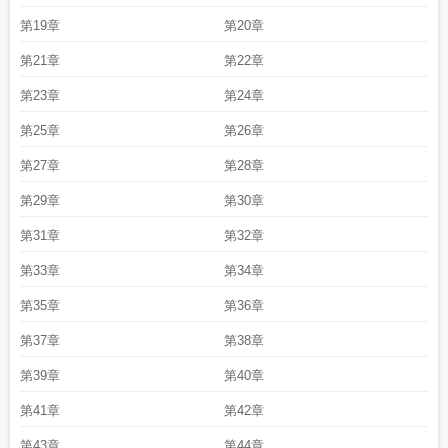
图
珍宝蟹的做法
珍宝岛股东人数环比增加
珍宝岛涨0.84%
珍宝岛7月15日主力
第19章
第20章
资金净流出
珍宝岛面临审计业绩等压力
珍宝馆
珍宝岛前三季净利亏超3亿
第21章
第22章
第23章
第24章
第25章
第26章
第27章
第28章
第29章
第30章
第31章
第32章
第33章
第34章
第35章
第36章
第37章
第38章
第39章
第40章
第41章
第42章
第43章
第44章