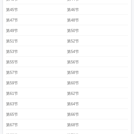
第45节
第46节
第47节
第48节
第49节
第50节
第51节
第52节
第53节
第54节
第55节
第56节
第57节
第58节
第59节
第60节
第61节
第62节
第63节
第64节
第65节
第66节
第67节
第68节