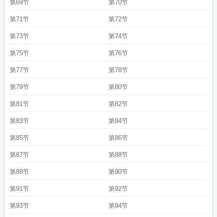
第69节
第70节
第71节
第72节
第73节
第74节
第75节
第76节
第77节
第78节
第79节
第80节
第81节
第82节
第83节
第84节
第85节
第86节
第87节
第88节
第89节
第90节
第91节
第92节
第93节
第94节