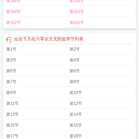
第166节
第165节
第164节
第163节
第162节
第161节
仙女下凡在六零全文无防盗
章节列表
第1节
第2节
第3节
第4节
第5节
第6节
第7节
第8节
第9节
第10节
第11节
第12节
第13节
第14节
第15节
第16节
第17节
第18节