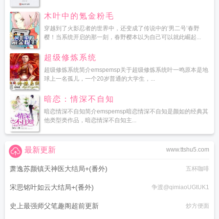
木叶中的氪金粉毛
穿越到了火影忍者的世界中，还变成了传说中的‘男二号’春野
樱！当系统开启的那一刻，春野樱本以为自己可以就此崛起...
超级修炼系统
超级修炼系统简介emspemsp关于超级修炼系统叶一鸣原本是地
球上一名孤儿，一个20岁普通的大学生，...
暗恋：情深不自知
暗恋情深不自知简介emspemsp暗恋情深不自知是颜如的经典其
他类型类作品，暗恋情深不自知主...
最新更新
www.ttshu5.com
萧逸苏颜镇天神医大结局+(番外)
五杯咖啡
宋思铭叶如云大结局+(番外)
争渡@qimiaoUGtUK1
史上最强师父笔趣阁超前更新
炒方便面