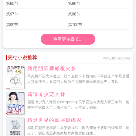
第95节
第96节
第97节
第98节
第99节
第100节
查看更多章节...
完结小说推荐
www.ttshu5.com
我用阴阳师颠覆火影
早死再不斩为何逃过一劫？五秒卡卡西为何不再缺蓝？平凡普通
人频频变强，又是何人所为？阴阳界妖怪屡现忍界，背后...
霸道冷少宠入骨
霸道冷少宠入骨简介emspemsp关于霸道冷少宠入骨三年前，她
被害的家破人亡，孩子流产。三年后，她成...
精灵世界的底层训练家
感谢联盟归还精灵世界安静祥和，因为我这个底层的训练家，跳
反了。源自底层训练家培育家夏彦的自述...