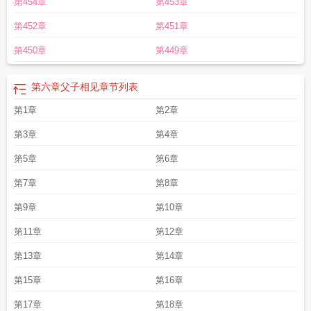
第454章
第453章
第452章
第451章
第450章
第449章
第六章父子相见
章节列表
第1章
第2章
第3章
第4章
第5章
第6章
第7章
第8章
第9章
第10章
第11章
第12章
第13章
第14章
第15章
第16章
第17章
第18章