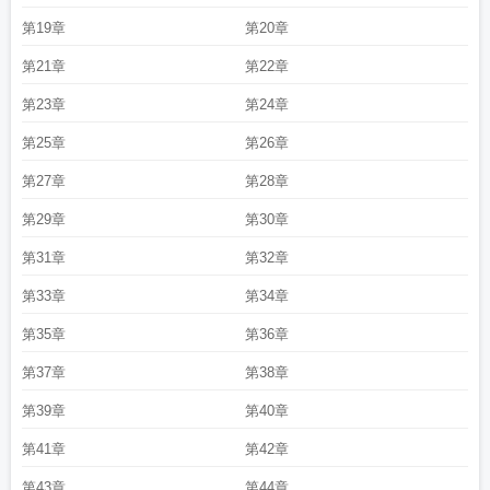
第19章
第20章
第21章
第22章
第23章
第24章
第25章
第26章
第27章
第28章
第29章
第30章
第31章
第32章
第33章
第34章
第35章
第36章
第37章
第38章
第39章
第40章
第41章
第42章
第43章
第44章