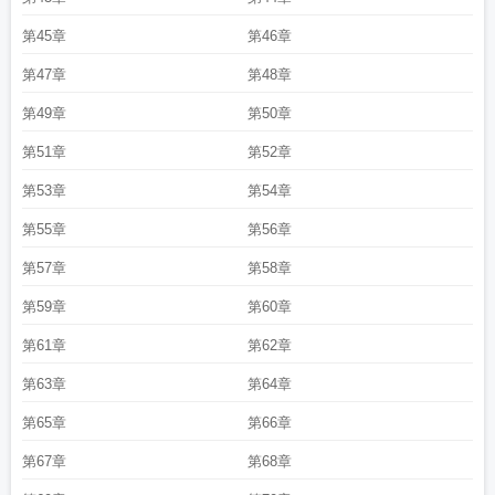
第45章
第46章
第47章
第48章
第49章
第50章
第51章
第52章
第53章
第54章
第55章
第56章
第57章
第58章
第59章
第60章
第61章
第62章
第63章
第64章
第65章
第66章
第67章
第68章