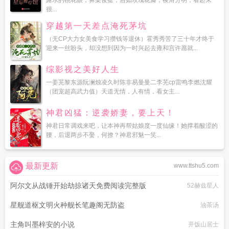
露水的桃花眼，鼻梁俊挺，唇如玫瑰花瓣，棱角分明，看起来
很...
穿越第一天差点淹死茅坑
（无CP大力女美食学习攒钱等退休）霍秀秀苦了三十年才终于
迎来一丝盼头，却没想到因为一时兴起去雍和宫许愿就...
综影视之美好人生
一姜芜黎东源阮澜烛凌久时陈非易曼曼二李芜cp雷鸣李燃沈耀
（团宠超高武力值）天道无情，人有情，看女主...
神君凶猛：逆袭娇妻，要上天！
神君日常调戏来吧，让本神再帮姑娘度一度仙缘！她撑着酸涩的
腰，后退两步不娶，何撩？神君邪魅一笑...
最新更新
www.ttshu5.com
阿尔文从战锤开始劫掠诸天免费阅读完整版
52赫兹星人
星舰道枢文明火种舰长笔趣阁无防盗
油茶汤
主角叫墨梓安的小说
开饭山居士