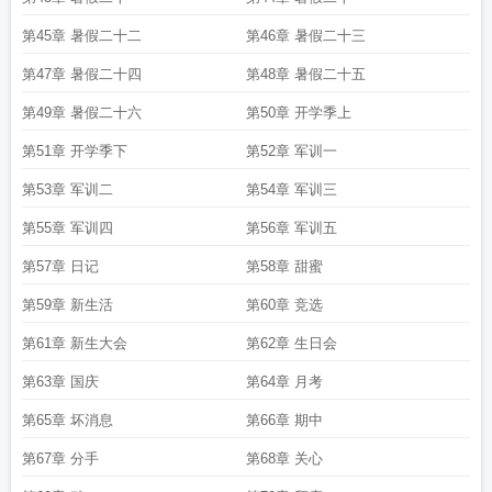
第45章 暑假二十二
第46章 暑假二十三
第47章 暑假二十四
第48章 暑假二十五
第49章 暑假二十六
第50章 开学季上
第51章 开学季下
第52章 军训一
第53章 军训二
第54章 军训三
第55章 军训四
第56章 军训五
第57章 日记
第58章 甜蜜
第59章 新生活
第60章 竞选
第61章 新生大会
第62章 生日会
第63章 国庆
第64章 月考
第65章 坏消息
第66章 期中
第67章 分手
第68章 关心