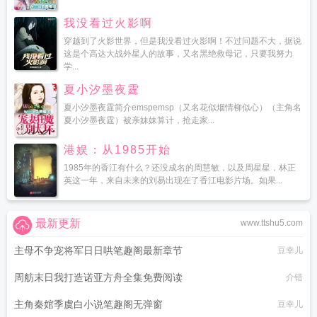
我没看过火影啊
穿越到了火影世界，但是我没看过火影啊！不过问题不大，据说
这是个高达大战外星人的故事，又名黑绝救母记，只要我努力
学...
夏小汐墨夜霆
夏小汐墨夜霆简介emspemsp（又名花似烟情柳似心）（主角名
夏小汐墨夜霆）被亲妹妹算计，抢走家...
港娱：从1985开始
1985年的香江有什么？还没成名的周慧敏，以及周星星，林正
英这一年，来自未来的刘易出现在了香江电影片场。如果...
最新更新
www.ttshu5.com
主母不争宠将军日日哄笔趣阁最新章节
豆幸儿
周舫末日我打造诺亚方舟全集免费阅读
介错
主角秦婠季虞白小说笔趣阁无弹窗
豆幸儿