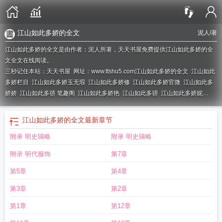
江山如此多娇的全文
泥人
/著
江山如此多娇的全文是由作者：泥人所著，天天书屋免费提供江山如此多娇的全
文全文在线阅读。
三秒记住本站：天天书屋 网址：www.ttshu5.com
江山如此多娇的全文
江山如此
多娇栏目
江山如此多娇玉无瑕
江山如此多娇修
江山如此多娇官微
江山如此多
娇娇
江山如此多骄 笔趣阁
江山如此多娇艳
江山如此多骄
江山如此多娇妮
人
江山如此多娇辣手翠花
江山如此 多娇
江山如此多娇的简介
江山如此多娇
绿
tvb江山如此多娇
江山如此多娇全篇
江山如此多娇未
江山如此多娇有绿
江
江山如此多娇的全文
最新章节
山如此多娇的介绍
附录 明史辑略
附录 明史辑略
附录 明代服饰
第7章
第5章
第4章
第3章
第2章
第1章
第12章