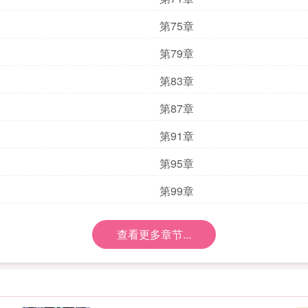
第75章
第79章
第83章
第87章
第91章
第95章
第99章
查看更多章节...