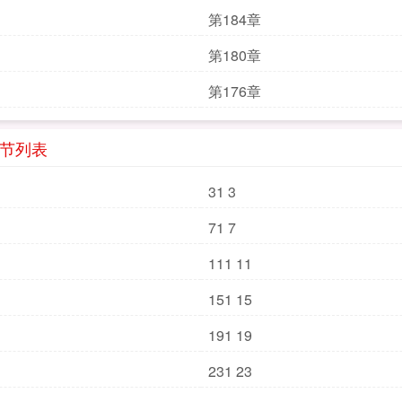
第184章
第180章
第176章
章节列表
31 3
71 7
111 11
151 15
191 19
231 23