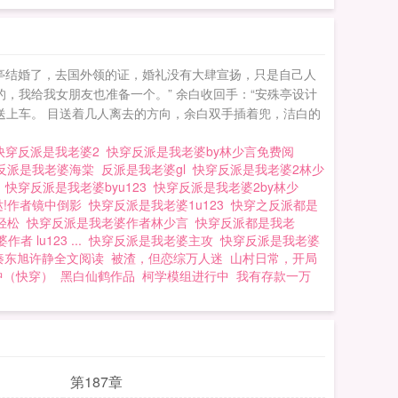
亭结婚了，去国外领的证，婚礼没有大肆宣扬，只是自己人
，我给我女朋友也准备一个。” 余白收回手：“安殊亭设计
送上车。 目送着几人离去的方向，余白双手插着兜，洁白的
快穿反派是我老婆2
快穿反派是我老婆by林少言免费阅
反派是我老婆海棠
反派是我老婆gl
快穿反派是我老婆2林少
言
快穿反派是我老婆byu123
快穿反派是我老婆2by林少
哒!作者镜中倒影
快穿反派是我老婆1u123
快穿之反派都是
婆轻松
快穿反派是我老婆作者林少言
快穿反派都是我老
 lu123 ...
快穿反派是我老婆主攻
快穿反派是我老婆
秦东旭许静全文阅读
被渣，但恋综万人迷
山村日常，开局
中（快穿）
黑白仙鹤作品
柯学模组进行中
我有存款一万
第187章