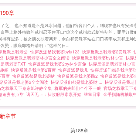
90章
了了之。 也不知道是不是风水问题，他们宿舍四个人，到现在也只有安殊
白手上格外精致的戒指忍不住开口“你这个戒指款式挺特别的，哪里订做的
科喝得有些多，被女朋友扶着离开，余白和安殊亭站在门口将李成东和王坤
烫，眼底却格外清明：“这样的日...
穿反派是我老公
快穿反派是我老婆bylu123
快穿反派是我老婆2安殊亭
23
快穿反派是我老婆林少言全文阅读
快穿反派是我老婆by林少言
快穿
是我老婆TXT
快穿反派是我老婆2by林少言免
快穿反派是我老婆林少
笔趣阁
快穿反派是我老婆2百度
快穿反派是我儿
快穿反派们都是我老婆
婆百度
快穿反派都是我老婆哒
快穿反派是我老婆路2
快穿反派是我老
穿反派是我老婆2全文阅读
快穿反派们都是我老婆哒 ...
快穿反派是我老婆作者
场之权掌天下秦东旭许静全集
将军的夫郎们个个不一般
官场之权掌天下
总追妻有点甜
诸天无上：从收服殷素素开始
继室日常
金手指随机抽取
友
最新章节
第188章