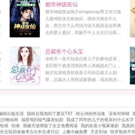
都市神级医仙
内
都市神级医仙简介emspemsp男主何川孤
，
儿被神医张天枢捡回，因张天枢命不久
特
矣，男主何下山寻找与张天枢因误会而离
。
去的爱人素问，和她手中上古天衍论医学
否
秘籍下部，完成张天枢志愿，让两人各自
拥有的半部秘籍团圆原┊创┇文┊章
过亿！
总裁有个心头宝
wоо⒙ν...
的
沐晴天一直不知道自家儿子的爹地是谁，
事
直到那个霸道强势的男人将她抵在门上，
定
她才知道他竟然就是公司的总裁大人妈
白
呀，总裁大人竟然说要娶她，现在跑还来
得及吗？如果您喜欢总裁有个心头宝，别
忘记分享给朋友...
的
好
编辑出版生涯
脱粉后我泡到了爱豆TXT
程云仲的作品集
没有对和错
完沙雕动画
福星驾到福气爆表短剧
我成了同学的儿子的母亲叫什么名字
绘画
怡舂
我被天使绑架了全文免费阅读
我的欢喜小冤家泰剧
我真的
长生轮回体被考古出长生者日记
上瘾今婳免费
天玄剑诀
快穿炮灰不