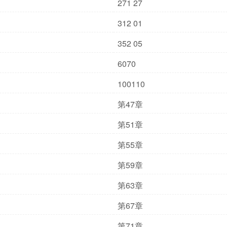
271 27
312 01
352 05
6070
100110
第47章
第51章
第55章
第59章
第63章
第67章
第71章