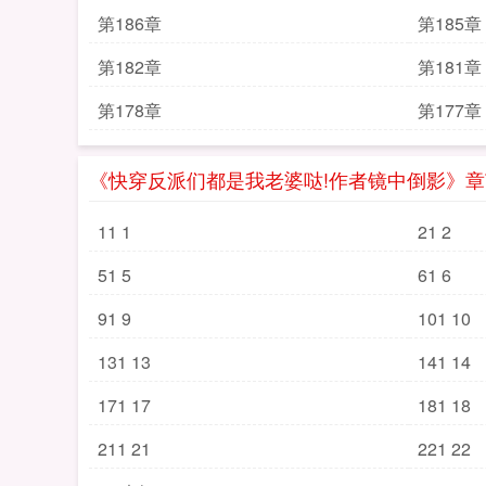
第186章
第185章
第182章
第181章
第178章
第177章
《快穿反派们都是我老婆哒!作者镜中倒影》
11 1
21 2
51 5
61 6
91 9
101 10
131 13
141 14
171 17
181 18
211 21
221 22