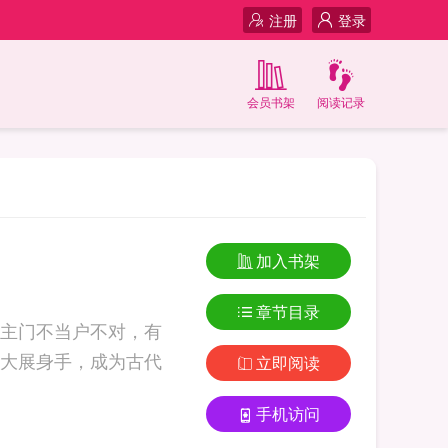
注册
登录
会员书架
阅读记录
加入书架
章节目录
主门不当户不对，有
大展身手，成为古代
立即阅读
手机访问