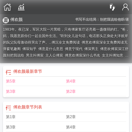
傅欢颜
书写不出结局：别把我说给他听
/著
1983年。夜已深，军区大院一片黑暗，只有傅家客厅还亮着一盏微弱的灯。“爸，
妈，我愿意跟你们一起去国外生活。”听到女儿这句话，电话那头正身处大洋彼岸
的阮父阮母激动得哭出了声。...
傅沉全文免费阅读
傅意欢傅宸深全文免费阅读无
弹窗笔趣阁
傅琛知乎
傅意是什么意思
傅意宁现代
傅深男主
傅意欢傅宸深江舒
颜别把我说给
男主叫傅宸
主人公傅宸
傅意欢傅宸深什么书名
女主叫傅知意
傅
臣时欢
傅深是什么里的
傅意欢傅宸深全文免费阅读大结局
傅沉宁欢免费阅
读
女主傅意宁
傅意欢傅宸深大结局免费
女主傅知意
傅欢颜
傅沉宁欢
傅意欢
傅欢颜
最新章节
傅宸深结局
傅意欢傅宸深江舒颜结局
傅意欢傅宸深结局是什么
傅意欢傅宸深笔
第5章
第4章
趣阁
傅深的
傅知意重生
余生不再见青禾免费阅读
傅意傅临川
傅意欢傅宸深名
字
男主叫傅深
傅亦辰免费阅读
傅意白嫱免费阅读
傅宸
第3章
第2章
傅欢颜
章节列表
第1章
第2章
第3章
第4章