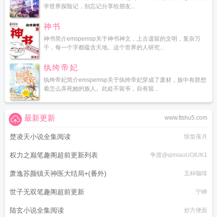
学世界探险记，别忘记分享给朋友...
神书
神书简介emspemsp关于神书神文，上古遗留的文明，复杂万
千，每一个字都蕴含天地。这个世界的人研究...
纨绔帝妃
纨绔帝妃简介emspemsp关于纨绔帝妃穿成了废材，族中有群想
着怎么弄死她的族人。此处不留爷，自有留...
最新更新
www.ttshu5.com
楚凌天小说全集阅读
惊蛰落月
权力之巅笔趣阁超前更新列表
争渡@qimiaoUGtUK1
萧逸苏颜镇天神医大结局+(番外)
五杯咖啡
世子无双笔趣阁超前更新
宁峥
陆玄小说全集阅读
炒方便面