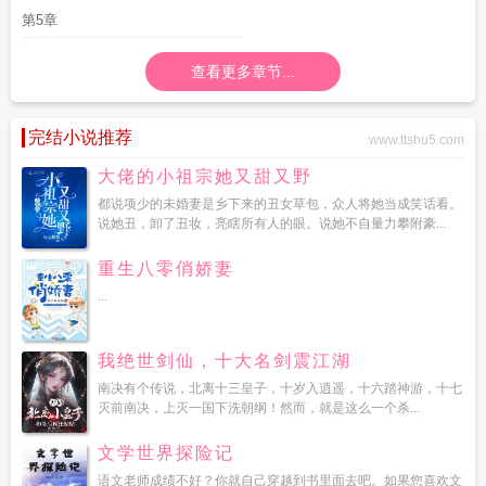
第5章
查看更多章节...
完结小说推荐
www.ttshu5.com
大佬的小祖宗她又甜又野
都说项少的未婚妻是乡下来的丑女草包，众人将她当成笑话看。
说她丑，卸了丑妆，亮瞎所有人的眼。说她不自量力攀附豪...
重生八零俏娇妻
...
我绝世剑仙，十大名剑震江湖
南决有个传说，北离十三皇子，十岁入逍遥，十六踏神游，十七
灭前南决，上灭一国下洗朝纲！然而，就是这么一个杀...
文学世界探险记
语文老师成绩不好？你就自己穿越到书里面去吧。如果您喜欢文