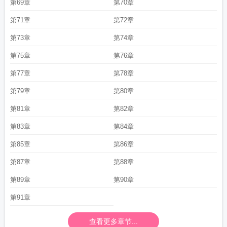
第69章
第70章
第71章
第72章
第73章
第74章
第75章
第76章
第77章
第78章
第79章
第80章
第81章
第82章
第83章
第84章
第85章
第86章
第87章
第88章
第89章
第90章
第91章
查看更多章节...