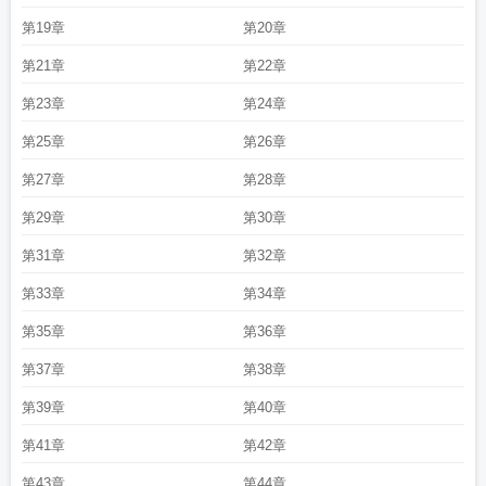
第19章
第20章
第21章
第22章
第23章
第24章
第25章
第26章
第27章
第28章
第29章
第30章
第31章
第32章
第33章
第34章
第35章
第36章
第37章
第38章
第39章
第40章
第41章
第42章
第43章
第44章