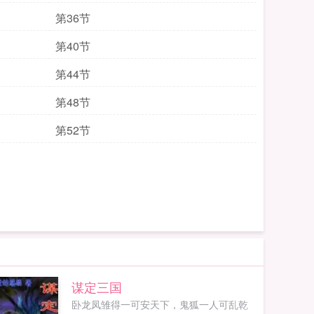
第36节
第40节
第44节
第48节
第52节
谋定三国
卧龙凤雏得一可安天下，鬼狐一人可乱乾