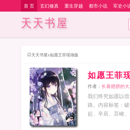
首 页
玄幻修真
重生穿越
都市小说
军史小
天天书屋
天天书屋
>
如愿王菲现场版
如愿王菲
作者：
长着翅膀的大
我们终究如愿以偿
路。内容标签：破