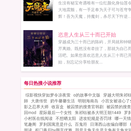
生没有秘宝奇遇唯有一位红颜化身仙莲
大地震颤，有一手足奉为天子可与苍穹
辉！吾为天魔，持魔剑，杀尽天下忤逆
者！一切欺压背叛者，杀无赦！天道有
回？吾愿大逆不道一剑平天！追更y...
恣意人生从三十而已开始
穿越成为三十而已的陈屿，开局就和钟
芹离婚。既然没有牵挂了，那就为自己
活吧。如果您喜欢恣意人生从三十而已
始，别忘记分享给朋友...
每日热搜小说推荐
综影视快穿如梦令凉夜萤
o的故事中文版
穿越大明朱祁
師
大唐传世
奶牛馨馨生活
明朝海南岛
小宫女被读心了
影之忍界大师
收盲盒
被囚禁的搜查官韩剧
被囚禁的搜查
回mod
星际最后一个女性
朱祁钰被杀大明王朝1449
罗
小村医在线阅读
不想晒太阳
进攻犯规是否罚球
哪一天情
笔趣阁
罗刹国寓意是什么
百鬼符
日薄西山改编自哪部
阅读
权门毒后by颜言优雅
我是主角天生是主角有主角光