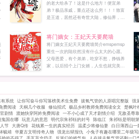
令
的老大给杀了！这是什么地方！便宜弟
争
弟？极品亲戚，重点还这么穷！！！致富
是王道，居然还有奇世大陆，修仙界，仙
轮
界？还有未知的世界！但！这对二十一世
纪的梓苒来说。空间在手，遇险就躲，打
将门嫡女：王妃天天要爬墙
得过再说！君墨尘娘子！你修炼的速度这
晓
将门嫡女王妃天天要爬墙简介emspemsp
么快，叫为夫惶恐莫及啊！梓苒君墨尘王
而
重生一次的陆欣然没有什么太大的心愿。
妃，你的孩子跑掉了！梓苒王爷，臭小子
开
父母恩爱，有个弟弟，吃穿不愁，挣钱养
又不是我一个人的，你还要不要好好管教
家，以后招个上门女婿，人生也就完美
了！君墨尘那和本王再造个听话的吧如果
了。怼死渣男，走上人生巅峰这种事从来
您喜欢重生空间之君上的无敌宠妃，别忘
不在陆欣然的考虑范围内。但是为什么天
记分享给朋友...
不遂人愿，渣男总...
钰有系统
让你写奋斗你写落榜美术生免费
拔氧气管的人原唱完整版
强
免费阅读
天桐几个收服
修仙招式
极品乡村教师免费阅读全文
楚枫叶
官剧情
渡她快穿阿妗免费阅读
一不小心成了天才剧情介绍
无敌圣尊
刹鬼国在哪
玩意儿的意思
明代宗朱祁钰的封号
陈临江
朱祁钰是明朝
人节
大唐Q传
花钱累一生的真实经历
温柔少将修仙妻
白日薄西山一
林毓靖
华夏古文明传奇人物
强龙出狱报仇
小兔子有趣在哪里二年级写
环帅的不得了
手瓦盲盒扔子
反派们的娇气包
人在拔去氧气管还剩一口