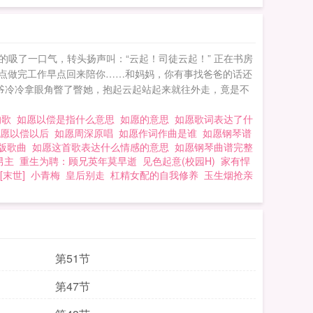
的吸了一口气，转头扬声叫：“云起！司徒云起！” 正在书房
早点做完工作早点回来陪你……和妈妈，你有事找爸爸的话还
 骁爷冷冷拿眼角瞥了瞥她，抱起云起站起来就往外走，竟是不
的歌
如愿以偿是指什么意思
如愿的意思
如愿歌词表达了什
如愿以偿以后
如愿周深原唱
如愿作词作曲是谁
如愿钢琴谱
童版歌曲
如愿这首歌表达什么情感的意思
如愿钢琴曲谱完整
男主
重生为聘：顾兄英年莫早逝
见色起意(校园H)
家有悍
[末世]
小青梅
皇后别走
杠精女配的自我修养
玉生烟抢亲
第51节
第47节