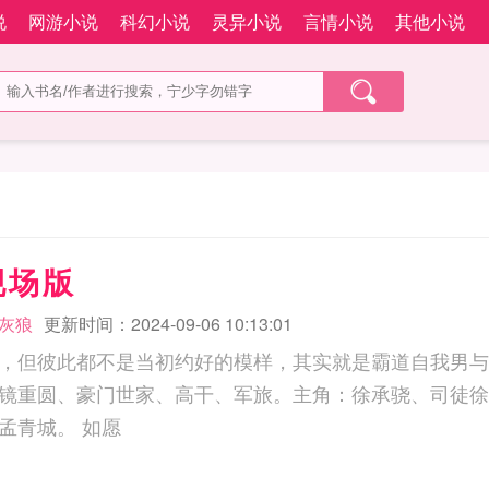
说
网游小说
科幻小说
灵异小说
言情小说
其他小说
现场版
灰狼
更新时间：2024-09-06 10:13:01
，但彼此都不是当初约好的模样，其实就是霸道自我男与
镜重圆、豪门世家、高干、军旅。主角：徐承骁、司徒徐
起、辛辰、言峻、孟青城。 如愿