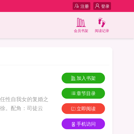
注册
登录
会员书架
阅读记录
加入书架
章节目录
任性自我女的复婚之
徐。配角：司徒云
立即阅读
手机访问