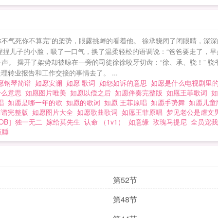
不气死你不算完”的架势，眼露挑衅的看着他。 徐承骁闭了闭眼睛，深深
捏捏儿子的小脸，吸了一口气，换了温柔轻松的语调说：“爸爸要走了，
了一声。 摆开了架势却被晾在一旁的司徒徐徐咬牙切齿：“徐、承、骁！”
转业报告和工作交接的事情去了。 ...
愿钢琴简谱
如愿安澜
如愿 歌词
如怨如诉的意思
如愿是什么电视剧里
什么意思
如愿图片唯美
如愿以偿之后
如愿伴奏完整版
如愿王菲歌词
唱
如愿是哪一年的歌
如愿的歌词
如愿 王菲原唱
如愿手势舞
如愿儿
简谱完整版
如愿图片大全
如愿歌曲歌词
如愿王菲原唱
梦见老公是虐文
OB］独一无二
嫁给莫先生
认命 （1v1）
如意缘
玫瑰马提尼
全员宠我
点睡
第52节
第48节