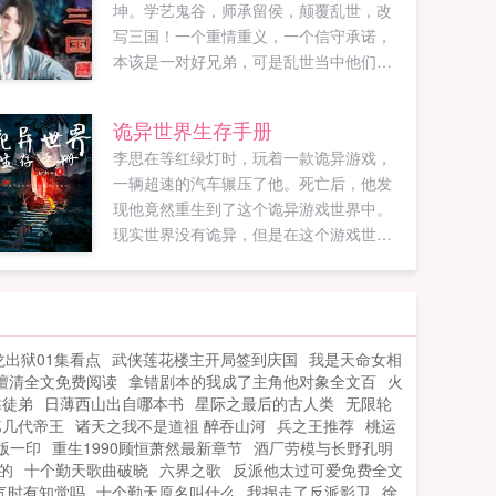
坤。学艺鬼谷，师承留侯，颠覆乱世，改
写三国！一个重情重义，一个信守承诺，
本该是一对好兄弟，可是乱世当中他们的
志向不同，...
诡异世界生存手册
李思在等红绿灯时，玩着一款诡异游戏，
一辆超速的汽车辗压了他。死亡后，他发
现他竟然重生到了这个诡异游戏世界中。
现实世界没有诡异，但是在这个游戏世界
中，诡异却是真实存在的。又名重生在诡
异游戏世界如果您喜欢诡异世界生存手
册，别忘记分享给朋友...
龙出狱01集看点
武侠莲花楼主开局签到庆国
我是天命女相
檀清全文免费阅读
拿错剧本的我成了主角他对象全文百
火
靠徒弟
日薄西山出自哪本书
星际之最后的古人类
无限轮
第几代帝王
诸天之我不是道祖 醉吞山河
兵之王推荐
桃运
版一印
重生1990顾恒萧然最新章节
酒厂劳模与长野孔明
的
十个勤天歌曲破晓
六界之歌
反派他太过可爱免费全文
气时有知觉吗
十个勤天原名叫什么
我拐走了反派影卫
徐