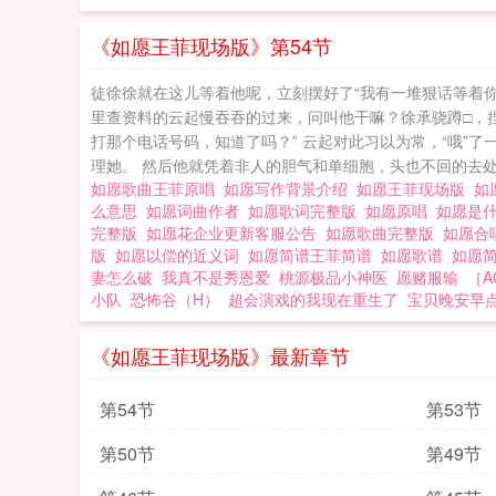
《如愿王菲现场版》第54节
徒徐徐就在这儿等着他呢，立刻摆好了“我有一堆狠话等着你
里查资料的云起慢吞吞的过来，问叫他干嘛？徐承骁蹲□，
打那个电话号码，知道了吗？” 云起对此习以为常，“哦”
理她。 然后他就凭着非人的胆气和单细胞，头也不回的去处理
如愿歌曲王菲原唱
如愿写作背景介绍
如愿王菲现场版
如
么意思
如愿词曲作者
如愿歌词完整版
如愿原唱
如愿是
完整版
如愿花企业更新客服公告
如愿歌曲完整版
如愿合
版
如愿以偿的近义词
如愿简谱王菲简谱
如愿歌谱
如愿
妻怎么破
我真不是秀恩爱
桃源极品小神医
愿赌服输
［A
小队
恐怖谷（H）
超会演戏的我现在重生了
宝贝晚安早
《如愿王菲现场版》最新章节
第54节
第53节
第50节
第49节