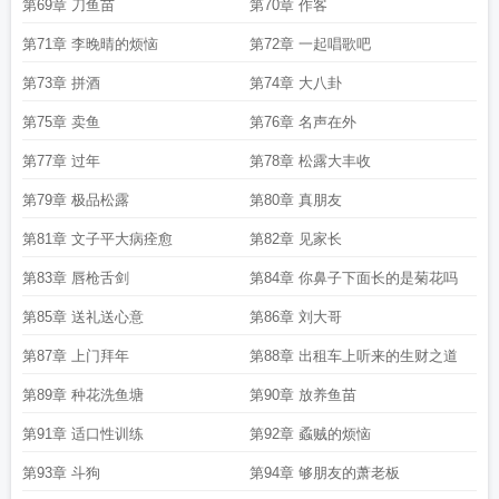
第69章 刀鱼苗
第70章 作客
第71章 李晚晴的烦恼
第72章 一起唱歌吧
第73章 拼酒
第74章 大八卦
第75章 卖鱼
第76章 名声在外
第77章 过年
第78章 松露大丰收
第79章 极品松露
第80章 真朋友
第81章 文子平大病痊愈
第82章 见家长
第83章 唇枪舌剑
第84章 你鼻子下面长的是菊花吗
第85章 送礼送心意
第86章 刘大哥
第87章 上门拜年
第88章 出租车上听来的生财之道
第89章 种花洗鱼塘
第90章 放养鱼苗
第91章 适口性训练
第92章 蟊贼的烦恼
第93章 斗狗
第94章 够朋友的萧老板