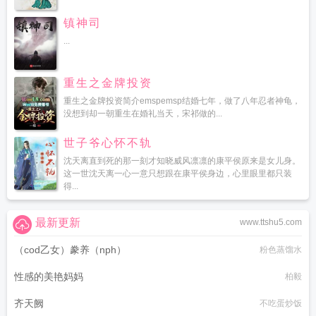
镇神司
...
重生之金牌投资
重生之金牌投资简介emspemsp结婚七年，做了八年忍者神龟，
没想到却一朝重生在婚礼当天，宋祁做的...
世子爷心怀不轨
沈天离直到死的那一刻才知晓威风凛凛的康平侯原来是女儿身。
这一世沈天离一心一意只想跟在康平侯身边，心里眼里都只装
得...
最新更新
www.ttshu5.com
（cod乙女）豢养（nph）
粉色蒸馏水
性感的美艳妈妈
柏毅
齐天阙
不吃蛋炒饭