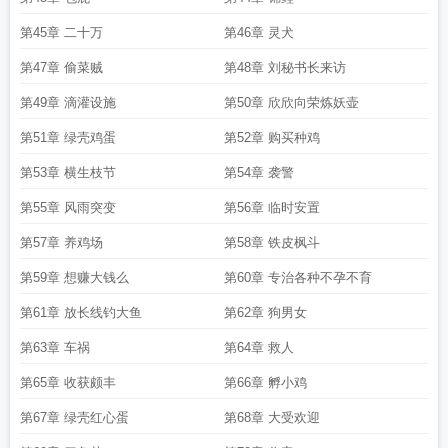
第45章 二十万
第46章 灵犬
第47章 偷菜贼
第48章 刘秘书长来访
第49章 滴灌设施
第50章 欣欣向荣炼妖壶
第51章 绿壳鸡蛋
第52章 购买种鸡
第53章 横生枝节
第54章 袭警
第55章 风雨突变
第56章 临时安置
第57章 养鸡场
第58章 铁皮枫斗
第59章 想赚大钱么
第60章 专治各种不孕不育
第61章 放长线钓大鱼
第62章 狗男女
第63章 车祸
第64章 救人
第65章 收获颇丰
第66章 孵小鸡
第67章 绿壳红心蛋
第68章 大受欢迎