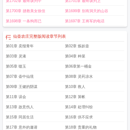
第1702章 最终谈判中
第1701章 最终谈判上
第1700章 拯救美女徐佳
第1699章 别有洞天的山谷
第1698章 一条狗而已
第1697章 王将军的电话
仙壶农庄完整版阅读
章节列表
第01章 卖报青年
第02章 炼妖壶
第03章 灵液
第04章 种菜
第05章 噬玉
第06章第一桶金
第07章 壶中仙境
第08章 灵药凉水
第09章 王健的阴谋
第10章 救人
第11章 误会
第12章 算帐
第13章 故意伤人
第14章 处理纠纷
第15章 同居生活
第16章 供不应求
第17章 意外的邀请
第18章 贵重的礼物