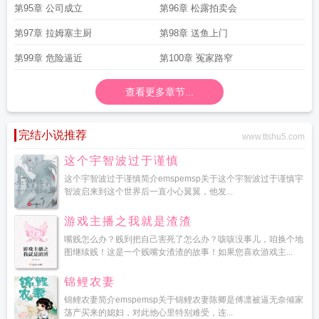
第95章 公司成立
第96章 松露拍卖会
第97章 拉姆塞主厨
第98章 送鱼上门
第99章 危险逼近
第100章 冤家路窄
查看更多章节...
完结小说推荐
www.ttshu5.com
这个宇智波过于谨慎
这个宇智波过于谨慎简介emspemsp关于这个宇智波过于谨慎宇
智波启来到这个世界后一直小心翼翼，他发...
游戏主播之我就是渣渣
嘴贱怎么办？贱到把自己害死了怎么办？咳咳没事儿，咱换个地
图继续贱！这是一个贱嘴女渣渣的故事！如果您喜欢游戏主...
锦鲤农妻
锦鲤农妻简介emspemsp关于锦鲤农妻陈卿是傅凛被逼无奈倾家
荡产买来的媳妇，对此他心里特别难受，连...