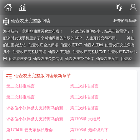
仙壶农庄完整版阅读
狂奔的海马
/著
海马新书，我和神仙做买卖发布啦！ 郝健难得做件好事，结果却被雷劈了！
醒来时发现手机里多了个叫仙界跳蚤市场的APP，人生开始变得不同。 神仙
的法宝功法想...
仙壶农庄全文阅读
仙壶农庄TXT
仙壶农庄txt
仙壶农庄女主角有
几个
仙壶农庄完整版阅读
仙壶农庄顶点
仙壶农庄完整版TXT
仙壶农庄TXT奇书
网
仙壶农庄类似
仙壶农庄免费阅读
仙壶农庄TXT全本
仙壶农庄女主
仙壶农庄
新笔趣阁
仙壶农庄听书
仙壶农庄 狂奔的海马
仙壶农庄萧平
仙壶农庄全文阅读
全集
仙壶农庄全文免费阅读
仙壶农庄全集免费
仙壶农庄全本
仙壶农庄完整
仙壶农庄完整版阅读
最新章节
版
仙壶农庄的最后一章是什么
仙壶农庄TXT免费
仙壶农庄笔趣阁
仙壶农庄全
第二次封推感言
第二次封推感言
文TXT免费
仙壶农庄全文免费阅读无弹窗
仙壶农庄在线阅读
仙壶农庄TXT八
零
仙壶农庄TXT八零奇书网
第二次封推感言
第二次封推感言
求各位小伙伴鼎力支持海马的新书
第二次封推感言
诸天世界大穿梭
求各位小伙伴鼎力支持海马的新书
第1705章 大结局
诸天世界大穿梭
第1704章 云氏家族长老会
第1703章 最终谈判下