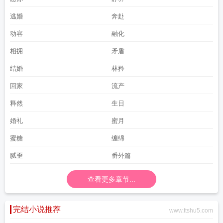
逃婚
奔赴
动容
融化
相拥
矛盾
结婚
林矜
回家
流产
释然
生日
婚礼
蜜月
蜜糖
缠绵
腻歪
番外篇
查看更多章节...
完结小说推荐
www.ttshu5.com