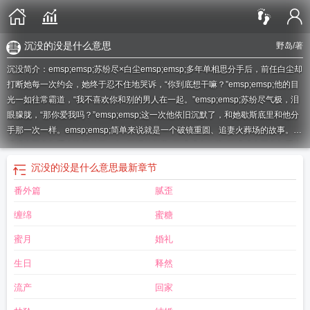
沉没的没是什么意思
野岛
/著
沉没简介：emsp;emsp;苏纷尽×白尘emsp;emsp;多年单相思分手后，前任白尘却
打断她每一次约会，她终于忍不住地哭诉，“你到底想干嘛？”emsp;emsp;他的目
光一如往常霸道，“我不喜欢你和别的男人在一起。”emsp;emsp;苏纷尽气极，泪
眼朦胧，“那你爱我吗？”emsp;emsp;这一次他依旧沉默了，和她歇斯底里和他分
手那一次一样。emsp;emsp;简单来说就是一个破镜重圆、追妻火葬场的故事。
沉
没成本不参与重大决策的下一句
沉浸的拼音
沉没成本效应
沉没成本不参与重大
决策出自哪本书
沉浸式是什么意思
沉默的真相免费观看
沉没成本不是成本
沉
沉没的没是什么意思
最新章节
没成本不计入重大决策什么意思
沉没成本的例子
沉瀣一气的意思
沉没之城
沉
番外篇
腻歪
没成本的经典例子
沉没之地
沉没造句二年级上册
沉没的意思
沉没的神庙任
务
沉没的神庙
沉没成本不参与决策
沉淀的意思
沉没成本
沉没之地攻略
沉没
缠绵
蜜糖
有三点水读什么
沉没成本是指
沉没的羔羊
沉没造句
沉没的定远舰被发现
沉没
的拼音怎么写啊
沉没英语
沉没成本什么意思
沉没成本和机会成本
沉没成本不
蜜月
婚礼
参与重大抉择
沉没的甲午之我来逆天
沉没的英文
沉没成本不参与重大决策是什
生日
释然
么意思
沉没成本不参与重大决策
沉浸是什么意思
沉没成本不参与重要决策
沉
没的拼音
沉没之地手机版
沉没乐园by
沉没成本名词解释
沉没乐园
沉没沉本不
流产
回家
参与重大决策
泰坦尼克号沉没
沉没之城攻略
沉没中的沉是什么意思
沉没沉