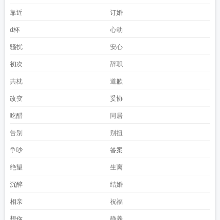
靠近
订婚
d杯
心动
骚扰
安心
初次
辞职
共枕
道歉
改变
妥协
吃醋
同居
告别
别扭
争吵
答案
绝望
生离
沉醉
结婚
相亲
祝福
想你
静养