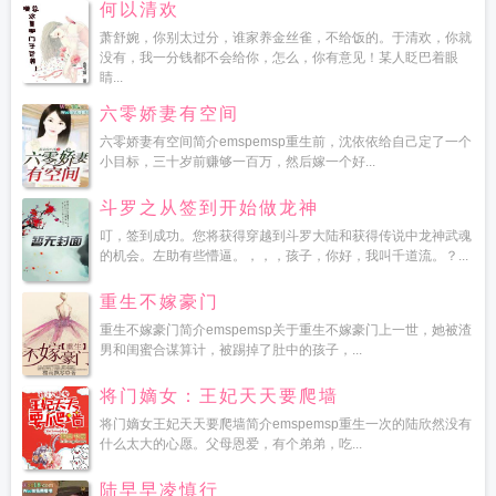
何以清欢
萧舒婉，你别太过分，谁家养金丝雀，不给饭的。于清欢，你就
没有，我一分钱都不会给你，怎么，你有意见！某人眨巴着眼
睛...
六零娇妻有空间
六零娇妻有空间简介emspemsp重生前，沈依依给自己定了一个
小目标，三十岁前赚够一百万，然后嫁一个好...
斗罗之从签到开始做龙神
叮，签到成功。您将获得穿越到斗罗大陆和获得传说中龙神武魂
的机会。左助有些懵逼。，，，孩子，你好，我叫千道流。？...
重生不嫁豪门
重生不嫁豪门简介emspemsp关于重生不嫁豪门上一世，她被渣
男和闺蜜合谋算计，被踢掉了肚中的孩子，...
将门嫡女：王妃天天要爬墙
将门嫡女王妃天天要爬墙简介emspemsp重生一次的陆欣然没有
什么太大的心愿。父母恩爱，有个弟弟，吃...
陆早早凌慎行