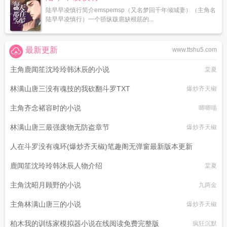
陆早早凌慎行简介emspemsp（又名梦回千年倾城妻）（主角名
陆早早凌慎行）一个骄纵跋扈缺根筋的...
最新更新
www.ttshu5.com
主角鹿闻笙沈玲玲韩沐辰的小说
棠夏
林满山唐三没有魂技的我砍翻斗罗TXT
爆炒齐天椒
主角齐念褚容时的小说
唧唧喵
林满山唐三最强废物无防盗章节
爆炒齐天椒
人在斗罗没有魂环(爆炒齐天椒)笔趣阁无弹窗最新版本更新
鹿闻笙沈玲玲韩沐辰人物介绍
爆炒齐天椒
棠夏
主角沈昭月顾野的小说
九两金
主角林满山唐三的小说
爆炒齐天椒
柏木我的训练家模拟器小说在线阅读免费完整版
疯狂沉默