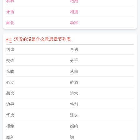
林矜
结婚
本
沉默的真相
沉没的没是什么意思
矛盾
相拥
融化
动容
沉没的没是什么意思
章节列表
纠缠
再遇
交锋
分手
亲吻
从前
心动
醉酒
想念
追求
追寻
特别
怀念
迷失
拒绝
婚约
嫉妒
吻