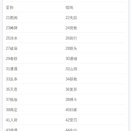
讲什么故事
秀才遇到兵后面是什么
秀才遇到兵搞笑吗
秀才娶了兵第29章
妥协
馄饨
21图画
22失踪
23摊牌
24营救
25涉水
26前行
27破庙
28跟头
29春联
30通铺
31遭遇
32山洞
33反杀
34获救
35天意
36复苏
37梳妆
38搏斗
39商定
40归家
41入府
42受罚
43偶遇
44生白