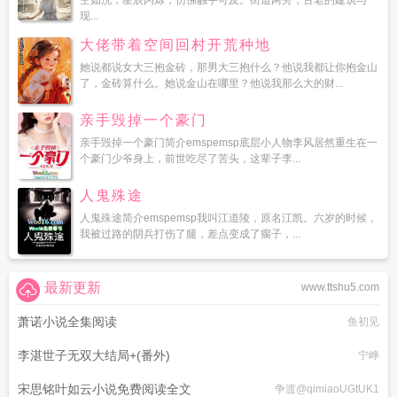
空如洗，星辰闪烁，仿佛触手可及。街道两旁，古老的建筑与
现...
大佬带着空间回村开荒种地
她说都说女大三抱金砖，那男大三抱什么？他说我都让你抱金山
了，金砖算什么。她说金山在哪里？他说我那么大的财...
亲手毁掉一个豪门
亲手毁掉一个豪门简介emspemsp底层小人物李风居然重生在一
个豪门少爷身上，前世吃尽了苦头，这辈子李...
人鬼殊途
人鬼殊途简介emspemsp我叫江道陵，原名江凯。六岁的时候，
我被过路的阴兵打伤了腿，差点变成了瘸子，...
最新更新
www.ttshu5.com
萧诺小说全集阅读
鱼初见
李湛世子无双大结局+(番外)
宁峥
宋思铭叶如云小说免费阅读全文
争渡@qimiaoUGtUK1