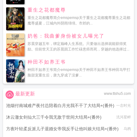
重生之花都魔尊
重生之花都魔尊简介emspemsp关于重生之花都魔尊重生之花都
魔尊盛夏，江城内外阴雨绵绵。市郊的...
奶爸：我曲爹身份被女儿曝光了
苏晨穿越五年，绑定巅峰人生系统。只要做出选择就能获得奖
励。但前世天王的苏晨因工作忙碌患癌而死，穿越的他选择过...
种田不如养王爷
种田不如养王爷简介emspemsp关于种田不如养王爷种田马甲打
脸甜宠重生后，唐九穿成了没爹...
最新更新
www.ttshu5.com
池烟付南城难产夜付总陪着白月光我不干了大结局+(番外)
一念时光
沐云澈女剑仙大三千令我无敌于世间大结局+(番外)
汦河星畔
方夜叶轻柔反派儿子退婚女帝我反手让他叫娘大结局+(番外)
乌鸦