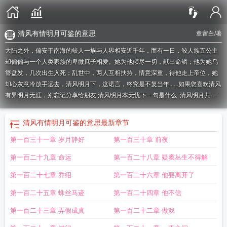
清风有情明月可鉴的意思
章留白
/著
大陆之外，偏安于南海的鲛人一族与人界相安近千年，而有一日，鲛人族五公主
却偏偏与一个人类家族的卑微庶子相爱。她为他倾尽一切，献出命鳞；他为她乌
簪盘发，几次出生入死；乱世中，两人互相扶持，情意深重，待他走上帝位，她
却心灰意冷放手远去，清风明月下，这诺言，终究是不复当年......如果您喜欢清风
有界明月无涯，别忘记分享给朋友.
清风明月本无忧下一句是什么
清风明月共天
涯意思
明月有缘成知己
清风明月虚无境
清风明月有禅意是谁的词
清风有度
清
风无意不留人
清风明月无价下一句是什么
清风明月本无边
明月无心自照人全
清风有情明月可鉴的意思
最新章节
诗
清风明月伴天涯
清风无碍结良俦什么意思
清风无碍结同俦
清风有界明月无
第一百三十一章 岁月静好
第一百三十章 前夜
涯 章留白
清风明月无声
清风明月天涯什么意思
清风明月有禅意下一句
清风有
情
明月无心自照人.什么意思
明月无心自照人啥意思
清风无价明月有情什么意
第一百二十九章 命运
第一百二十八章 疑窦丛生不得解
思
清风明月有何穷的意思
明月有情还顾我
清风明月有其乐
清风无碍结良俦
清
风明月共天涯下一句
明月常圆的意思
明月无心自照人什么意思
明月有情
明月
第一百二十七章 乔绍
第一百二十六章 他要离开了
可鉴是什么意思
清风有情明月可鉴的意思
清风明月本无什么
清风明月共天涯是
第一百二十五章 蛛丝马迹
第一百二十四章 他不信
什么意思
清风明月无主是什么意思
清风明月本无价下一句是什么
清风无价
清
风明月本无价高山皆有情是什么意思
清风明月共天涯全诗
清风有意难留我
第一百二十三章 弄假成真
第一百二十二章 做戏