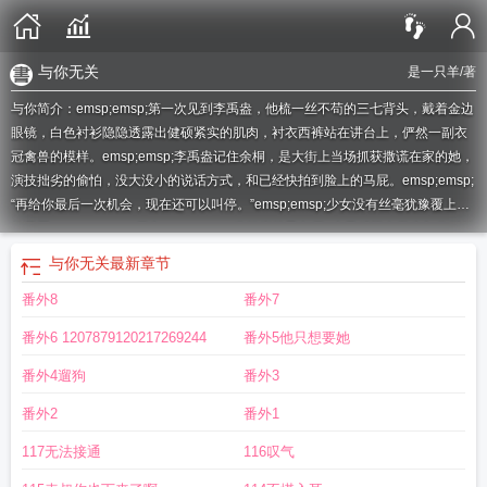
与你无关
是一只羊
/著
与你简介：emsp;emsp;第一次见到李禹盎，他梳一丝不苟的三七背头，戴着金边
眼镜，白色衬衫隐隐透露出健硕紧实的肌肉，衬衣西裤站在讲台上，俨然一副衣
冠禽兽的模样。emsp;emsp;李禹盎记住余桐，是大街上当场抓获撒谎在家的她，
演技拙劣的偷怕，没大没小的说话方式，和已经快拍到脸上的马屁。emsp;emsp;
“再给你最后一次机会，现在还可以叫停。”emsp;emsp;少女没有丝毫犹豫覆上他
的薄唇。emsp;emsp;师生emsp;emsp;道貌岸然男老师×古灵精怪女学生
与你科技
app
与你编缀的泡沫
与你号
与你聊天
与你到永久
与你相恋本应是天方夜谭
与你无关
最新章节
轻
与你若只如初见何须感伤什么意思
与你交谈很愉快英语
与你apk
与你相恋到
番外8
番外7
世界尽头漫画免费阅读
与你吧
与你千般好
与你相恋到生命尽头漫画免费观
看
与你官方app
与你是什么平台
与你号是什么意思
与你怎么找附近的人
与你
番外6 1207879120217269244
番外5他只想要她
号怎么
与你号是什么
与你相链的少女
不见路远
与你到永久原唱
与你号是什么
软件
与你十年予我半生
与你平行by归鸿落雪
与你同行作文600字初中
与你共
番外4遛狗
番外3
乘海浪之上
与你无关
与你无关歌曲原唱
与你相恋到生命尽头动漫
与你前行
与
番外2
番外1
你相恋到生命尽头
与你app怎么约茶
与你app是诈骗软件吗
与你软件
与你到永
久伍佰歌曲
与你安卓版最新版本
与你相遇的日子
与你相见若如初简谱
与你十
117无法接通
116叹气
年予我半生电视剧免费观看
与你到永久歌词
与你相见若如初
与你相恋到生命尽