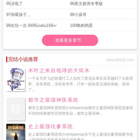
95没电了
96斯文败类冬季版
97倒霉孩子
98小孩哥
120106i120110g120062269120106
99在坑一次 8495xiahu169㎡
100晚鹌鹑蛋
查看更多章节...
完结小说推荐
www.ttshu5.com
木叶之来自地球的大筒木
一个名为齐飞的普通打工人在吃了查克拉果实后穿越到了火影世
界。没有系统，没有老爷爷，只有一副体质点满的身躯。讲诉
了...
都市之最强神医系统
都市之最强神医系统简介emspemsp都市之最强神医系统是秦琼
不穷的经典都市言情类作品，都市之最强神...
史上最强坑爹系统
史上最强坑爹系统简介emspemsp关于史上最强坑爹系统新书史