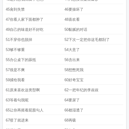
45肏到失禁
46要操坏了
47你看人家下面都肿了
48喜欢看
49自己的味道好不好吃
50黏腻的对话
51不穿你也脱掉
52下次一定把你这毛都刮了
53够不够重
54大意了
55办公桌下的舔抵
56含出来
57很是不爽
58想憋死我
59揉给我看
60好奇宝宝
61原来喜欢这类型啊
62一把年纪的李叔叔
63等着勾我呢
64要尿了
65让你再摇着屁股勾人
66都湿透了
67喷了就进来
68再吸