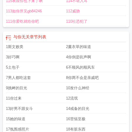
115表叔你也下来了啊
114不堪入耳
头在线观看
与你聊天软件安装
与你在一起游戏攻略
与你聊天软件
与你的拼
音
与你是个什么社交软件?
爱你所有
与你恋爱
与你相恋到生命尽头角色
与你
113如你所见gb84246
112威胁
共5未来已来阅读短文答案
与你同眠
与你轻眠萝宁全文免费阅读
与你安卓
与你
恋爱 大包子 笔趣阅读
与你相恋到生命尽头 漫画
与你相遇好幸运
与你相逢其实
111你爱吃就给你吧
110社恐犯了
就像一场梦是什么歌
与你科技
与你官方
与你无关原唱完整版
与你相遇作文
600字
与你是什么社交软件
与你在一起bnb攻略
与你无关
章节列表
1斯文败类
2薰衣草的味道
3好巧啊
4你倒是吭声啊
5土包子
6不顺风的顺风车
7男人都吃这套
8你两不会是亲戚吧
9挑衅的目光
10发什么神经
11你过来
12流氓
13好男不跟女斗
14戒备的目光
15她的味道
16苦恼至极
17氛围感照片
18有脏东西