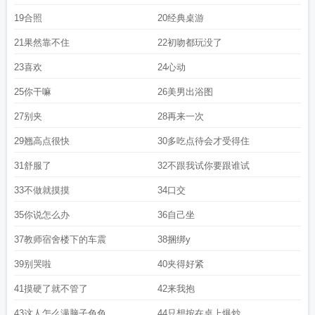
19合照
20经典桌游
21果然靠不住
22初吻都玩没了
23喜欢
24心动
25你干嘛
26美男出浴图
27别夹
28再来一次
29翘高点很快
30多吃点待会才受得住
31舒服了
32不跟我试你要跟谁试
33不做就摸摸
34口交
35你说怎么办
36自己坐
37教师宿舍楼下的车震
38捆绑y
39别哭啦
40夹得好紧
41摸硬了就不管了
42来我抱
43这人怎么满脑子色色
44只想按在桌上爆炒