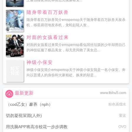
上最强碰瓷系统恭喜您完成偷看女...
随身带着百万妖兽
随身带着百万妖兽简介emspemsp关于随身带着百万妖兽天发杀
机，移星易宿地发杀机，龙蛇起陆人发...
对面的女孩看过来
对面的女孩看过来简介emspemsp看似屌丝垃圾的少年却用自己
的神技征服了极品美女，却无意间救了美女总...
神级小保安
神级小保安简介emspemsp关于神级小保安我是一名小保安。奔
向以普通人的身份和大家相处。换来的却是...
最新更新
www.ttshu5.com
（cod乙女）豢养（nph）
粉色蒸馏水
切勿凝視深淵(人外)
窗蓝
用洗脑APP将高冷校花一步步调教
OVO