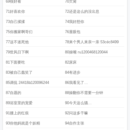
69很好看
70欠肏
71好喜欢你
72还是这么的没出息
73自己揉揉
74我好想你
75你搬家啊哥们
76显眼包
77这不迷死他
78来个男人来亲一亲 53céc8499
79世风日下啊
80操嘴 гu1200468120044
81下面要吃
82尿床
83被自己蠢笑了
84有进步
85调侃 24418ā120096244
86我看见了
iyzha119998w9395y120067
87自愿的
88操翻你不需要一分钟
89浴室里的宠爱
90今天这么骚
2441812010610c244120106
91腰上的红痕
92问这多干嘛
93你他妈就是个妖精
94自作主张