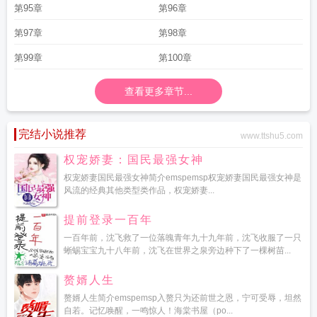
第95章
第96章
第97章
第98章
第99章
第100章
查看更多章节...
完结小说推荐
www.ttshu5.com
权宠娇妻：国民最强女神
权宠娇妻国民最强女神简介emspemsp权宠娇妻国民最强女神是
风流的经典其他类型类作品，权宠娇妻...
提前登录一百年
一百年前，沈飞救了一位落魄青年九十九年前，沈飞收服了一只
蜥蜴宝宝九十八年前，沈飞在世界之泉旁边种下了一棵树苗...
赘婿人生
赘婿人生简介emspemsp入赘只为还前世之恩，宁可受辱，坦然
自若。记忆唤醒，一鸣惊人！海棠书屋（po...