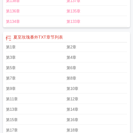
第138章
第137章
线阅读
夏至玫瑰zoody
夏至玫瑰沅芷兮
夏至玫瑰简介
夏至玫瑰在线阅读
夏至
玫瑰许柏夏
夏至玫瑰笔趣阁全本
第136章
第135章
第134章
第133章
夏至玫瑰番外TXT
章节列表
第1章
第2章
第3章
第4章
第5章
第6章
第7章
第8章
第9章
第10章
第11章
第12章
第13章
第14章
第15章
第16章
第17章
第18章