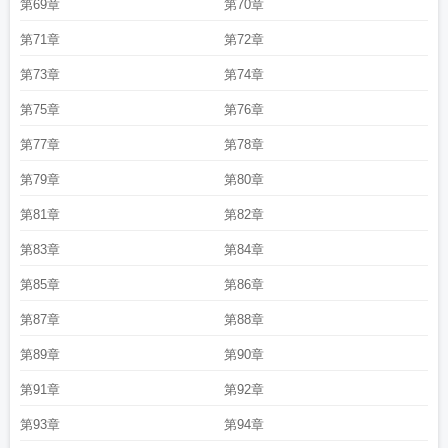
第69章
第70章
第71章
第72章
第73章
第74章
第75章
第76章
第77章
第78章
第79章
第80章
第81章
第82章
第83章
第84章
第85章
第86章
第87章
第88章
第89章
第90章
第91章
第92章
第93章
第94章