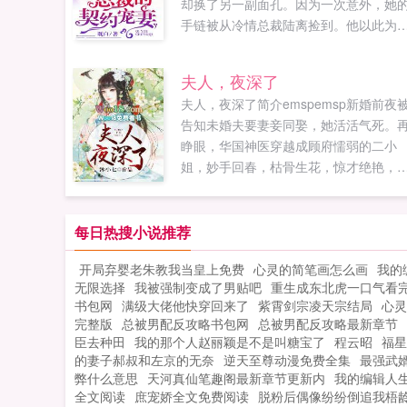
却换了另一副面孔。因为一次意外，她
手链被从冷情总裁陆离捡到。他以此为
挟向千奈提出合作，两人公开交往的消
轰动全国。而这之后，她却为此身败名
夫人，夜深了
裂，赔偿违约金直到倾家荡产。当她找
夫人，夜深了简介emspemsp新婚前夜
人算账时，那人却狂妄的放下一句让我
告知未婚夫要妻妾同娶，她活活气死。
上你，我随你处置！...
睁眼，华国神医穿越成顾府懦弱的二小
姐，妙手回春，枯骨生花，惊才绝艳，
盖满京华！继母欺压，姐妹陷害，未婚
变心，她大手一挥，统统教他们重新做
人！欠债...
每日热搜小说推荐
开局弃婴老朱教我当皇上免费
心灵的简笔画怎么画
我的
无限选择
我被强制变成了男贴吧
重生成东北虎一口气看
书包网
满级大佬他快穿回来了
紫霄剑宗凌天宗结局
心灵
完整版
总被男配反攻略书包网
总被男配反攻略最新章节
臣去种田
我的那个人赵丽颖是不是叫糖宝了
程云昭
福星
的妻子郝叔和左京的无奈
逆天至尊动漫免费全集
最强武
弊什么意思
天河真仙笔趣阁最新章节更新内
我的编辑人
全文阅读
庶宠娇全文免费阅读
脱粉后偶像纷纷倒追我梧