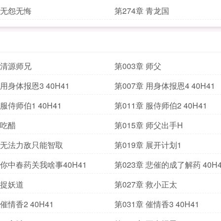
章 无怨无悔
第274章 青龙国
章 清源师兄
第003章 师父
 用身体报恩3 40H41
第007章 用身体报恩4 40H41
 服侍师伯1 40H41
第011章 服侍师伯2 40H41
 吃醋
第015章 师父出手H
章 无法力敌只能智取
第019章 展开计划1
 你中春药关我啥事40H41
第023章 悲催的成了解药 40H4
 捉妖道
第027章 救小正太
 催情香2 40H41
第031章 催情香3 40H41