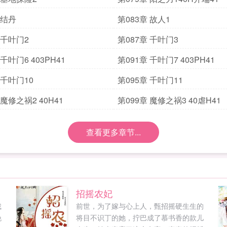
 结丹
第083章 故人1
 千叶门2
第087章 千叶门3
 千叶门6 403PH41
第091章 千叶门7 403PH41
 千叶门10
第095章 千叶门11
 魔修之祸2 40H41
第099章 魔修之祸3 40虐H41
查看更多章节...
招摇农妃
裁
前世，为了嫁与心上人，甄招摇硬生生的
晚
将目不识丁的她，拧巴成了慕书香的款儿