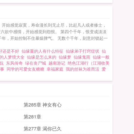
，开始感觉寂寞，寿命漫长到无止尽，比起凡人或者修士，
六欲中感情，开始感觉到怨恨。 第四个千年，恨变成淡淡
千年，开始控制不住暴燥脾气。 无数个千年，刻意封锁起一
好还是不好
仙缘重的人有什么特征
仙缘弟子打窍症状
仙
的人梦境大全
仙缘是怎么来的
仙缘梦
仙缘鬼雨
仙缘一般
炕
东风传奇
绿在丧尸城
越南游记
绝色江湖行（江湖收美
事
同学的可爱女友糖糖
幸福家庭
我的丝袜为谁而活
爱
第285章 神女有心
第281章
第277章 渴你已久