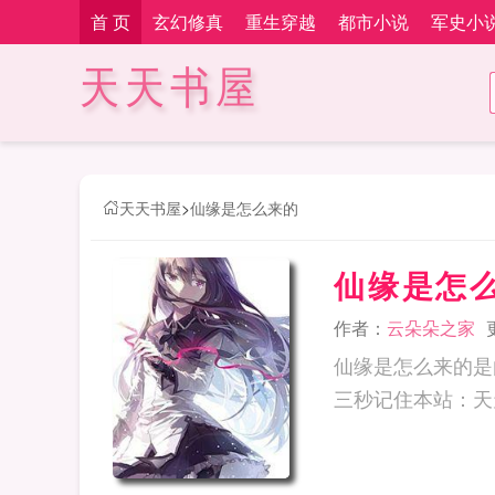
首 页
玄幻修真
重生穿越
都市小说
军史小
天天书屋
天天书屋
>
仙缘是怎么来的
仙缘是怎
作者：
云朵朵之家
仙缘是怎么来的是