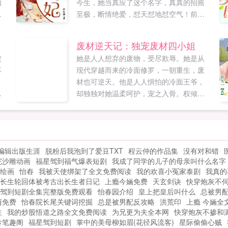
的
今生，她当真应了这个名字，真真的招摇
要
至极，断情绝爱，怼天怼地怼空气！前
息
世，她顶着伯府嫡女身份，活的如履薄
冰，终究逃不过惨死的下场。今生某男我
废材逆天记：独宠废材四小姐
男
的小祖宗，本郡王又帮你找了个新爹！某
被
她是人人想弃的废物，受尽欺辱。她是从
爱
男小祖宗你别走，小祖宗这个身份没有婚
再
现代穿越而来的冷面修罗，一朝重生，废
约，小祖宗老书第一娇女嫡门医妃世子爷
材也可逆天。他是人人惧怕的冷面王爷，
追妻记欢迎入坑如果您喜欢招摇农妃，别
冠
却独独对她温柔呵护，宠之入骨。权倾天
忘记分享给朋友...
夫
下和与君同老的爽文温情故事如果您喜欢
废材逆天记独宠废材四小姐，别忘记分享
给朋友...
编辑出版生涯
脱粉后我泡到了爱豆TXT
程云仲的作品集
没有对和错
完沙雕动画
福星驾到福气爆表短剧
我成了同学的儿子的母亲叫什么名字
绘画
怡舂
我被天使绑架了全文免费阅读
我的欢喜小冤家泰剧
我真的
长生轮回体被考古出长生者日记
上瘾今婳免费
天玄剑诀
快穿炮灰不
驾到短剧全集完整版免费观看
怡春园介绍
皇上把皇后叫什么
总被男
婿免费
怡春院长尾关键词挖掘
总是被男配反攻略
洪荒印
上瘾 今婳全
生
我的炒股悟道之路全文免费阅读
为兄更为夫全本网
快穿炮灰不掺和
龄笔趣阁
福星驾到短剧
掌中的美母柳如眉(花径风流客)
星际偷偷心贼