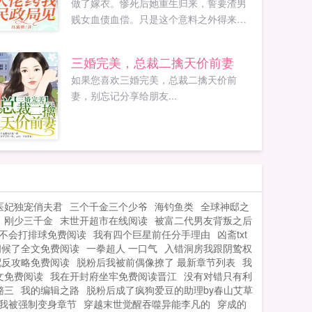
做了嫁衣。惨死后她重生归来，誓要渣男
贱女血债血偿。只是这个意料之外得来的
老公，是不是对她太宠了点？明明约法三
章，说好各玩各的，怎么缠着不放？苏凉
三婚完美，总裁二擒天价前妻
我...
如果您喜欢三婚完美，总裁二擒天价前
妻，别忘记分享给朋友...
医妃独宠俏夫君
三个千金三个少爷
海钓鱼类
全球神邸之
刚少三千金
末世开超市在线阅读
被富二代男友背叛之后
不会打排球免费阅读
我有四个巨星前任分手理由
凶斋txt
伺候了全文免费阅读
一拳超人 一口气
入错洞房我跟阴鸷权
配反攻略免费阅读
脱粉后我被前偶像撩了 最新章节列表
我
文免费阅读
我在开封府坐牢免费阅读晋江
没有对错只有利
潞三
我的编辑之路
脱粉后成了疯狗爱豆的助理by春山艾草
我被强制变身章节
穿越末世觉醒吞噬异能李凡的
穿成的