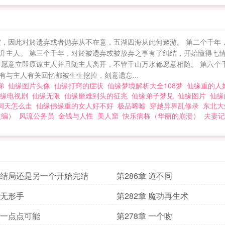
空，因此对於遗弃或者抛弃从不在意，五湖四海从此何遨游。 第二个千年
升主人。 第三个千年，对於被遗弃或被放弃之事有了纠结，开始懂得七情
，愿意立即原谅主人并且随主人离开，不管千山万水都愿意相随。 第六个
与主人有关回忆都被生生挖掉，刻意遗忘...
电梯
仙缘图片头像
仙缘打窍的症状
仙缘梦境解析大全108梦
仙缘重的人
仙缘电视剧
仙缘无限
仙缘磨难到头的征兆
仙缘弟子梦见
仙缘图片
仙缘
洞天怎么走
仙缘佛缘重的女人好不好
极品唏嘘
穿越异界乱修录
东北大
改编）
风流公务员
金钱与人性
美人窟
快乐病栋（华丽的崩溃）
夫妻记
章 结局还是另一个开始完结
第286章 道不同
 无形手
第282章 魔功再生术
章 一点点可能
第278章 一个吻