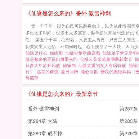
《仙缘是怎么来的》番外 傲雪神剑
。 第一个千年，以为自己可以翻身做主，以为从此海濶天
多出太多时间，也多出太多寂寞，形单影只开始想念起已飞
怨。 第五个千年，心想著，只要主人肯要，只要主人来接
切关於主人记忆，不知何时起，心上便空了一大块，因为所有
仙缘是什么
仙缘阁
仙缘尘梦歌曲原唱
仙缘弟子梦见坐
缘是修来的还是自身带来的
仙缘云朵朵笔趣阁最新章节
从多大年龄开始的
仙缘剑
仙缘太重的女人有啥特征
仙缘
行）
温存的诱惑
夏日回归
随心所欲
善良的美艳妈妈（
母茹萍
《仙缘是怎么来的》最新章节
番外 傲雪神剑
第287
第284章 大陆
第283章
第280章 戒不掉
第279