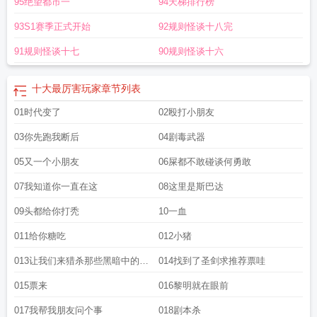
95绝望都市一
94天梯排行榜
93S1赛季正式开始
92规则怪谈十八完
91规则怪谈十七
90规则怪谈十六
十大最厉害玩家
章节列表
01时代变了
02殴打小朋友
03你先跑我断后
04剧毒武器
05又一个小朋友
06屎都不敢碰谈何勇敢
07我知道你一直在这
08这里是斯巴达
09头都给你打秃
10一血
011给你糖吃
012小猪
013让我们来猎杀那些黑暗中的牛
014找到了圣剑求推荐票哇
头人吧
015票来
016黎明就在眼前
017我帮我朋友问个事
018剧本杀