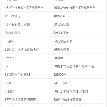
45小飞侠麻烦点1下最新章节
46腿都给你打断点1下最新章节
47什么情况
48中2病
49和假面骑士赛跑
50咕噜咕噜
51水中乱斗
52你吃不吃
53生存
54我想活下去
55药店为冰镇绿豆汤大佬
56光头强者
57经历
58狗粮
59
60快来骂我这真的只是章节名
61我回来了有福利
62BOOM
63冰
641击必杀
65阶级
66计划求推荐票哇大佬们
67开始求推荐票啊啊啊
68奥利给求推荐票哇