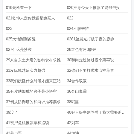
019先检查一下
020推导今天上推荐了能帮帮投一
下票吗
021乾坤未定你我皆是嫌疑人
022
023
024不服来辩
025大地渐渐苏醒
0261丝晨光打破了夜的寂静
027什么是抄袭
28红色有角3倍速
29来自东土大唐的独特食材求推荐
30和尚走过路过投个票再说
票哇
31发际线越后实力越强
32你们不要打啦求点推荐票
33我们妖怪什么时候才能真正站起
34合作双赢
来
35有皮肤加成的猴子是孙悟空
36金山毒霸
37倒拔防御塔的和尚求推荐票求收
38哦豁
藏
39没了
40好人好事别养书了我太需要追读
率了
41喪尸危机推荐票和追读
42列车
43善与恶
44加油