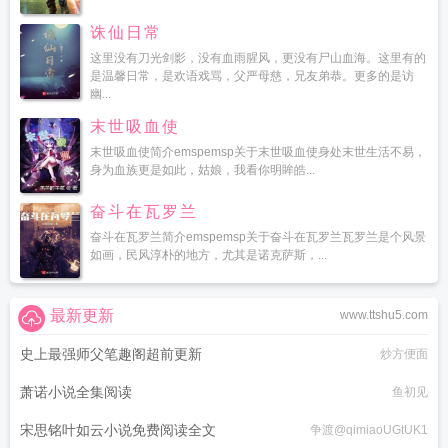
诛仙日常
这里没有刀光剑影，没有血雨腥风，更没有尸山血海。这里有的
是温馨日常，是欢语戏骂，父严母慈，兄友弟恭。更多的是访
幽...
末世吸血使
末世吸血使简介emspemsp关于末世吸血使身处末世生活不易，
身为血族更是如此，姑娘，我看你明眸皓...
奋斗在瓦罗兰
奋斗在瓦罗兰简介emspemsp关于奋斗在瓦罗兰瓦罗兰是个风景
如画，民风淳朴的地方，尤其是诺克萨斯，...
最新更新
www.ttshu5.com
史上最强师父笔趣阁超前更新
炒方便面
萧诺小说全集阅读
鱼初见
宋思铭叶如云小说免费阅读全文
争渡@qimiaoUGtUK1