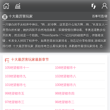
十大最厉害玩家
百事可恶
/著
一只惨白的手从枯井中伸出。“呐…好冷啊…这里是什么地方啊…呐…”长发女人一
席雪白的长裙，她的四肢不自然地扭曲着，双腿慢慢往挪动着。李奥连退数步拉
开距离，然后就是一个助跑。“ThisisSparta！”一记沉闷的碰撞声后，伴随着哀
嚎，长发女人掉回了枯井中。如果您喜欢玩家排名，别忘记分享给朋友.
游戏玩家
排行榜
十大最厉害玩家
原始传奇怎么看玩家排名
杀戮都市最强玩家排名
恐龙
岛世界服最厉害的玩家排名
知名玩家
我的世界最强玩家排名
游戏玩家名单
拳
皇97玩家排名
mcteirsPVP玩家排名
玩家评分排行榜
玩家列表
玩家数量排
十大最厉害玩家
最新章节
行
玩家rank
florr全球玩家排名
网络游戏玩家排名
我的世界玩家排名
恐龙岛国
105绝望都市十一
104绝望都市十
服玩家排名
街霸6玩家排名
cntier中国玩家排名
玩家排名前十
玩家数量最多的
游戏排行
世界十大玩家
2020游戏玩家
游戏知名玩家
玩家排名 | Crysts Cards
103绝望都市九
102绝望都市八
Database
玩家排行
游戏玩家排行榜2020
游戏玩家人数排行榜
玩家人数排行
榜
排行榜玩家
最出名的玩家
世界玩家排名
我的世界最强pvp玩家排名
游戏玩
101绝望都市七
100绝望都市六
家数量排行榜
游戏玩家人数排名
florr玩家排名
玩家排名的英语
游戏玩家排名
99绝望都市五
98绝望都市四
前十
游戏玩家数量排行榜2020
游戏玩家排行榜名称
游戏玩家数量排行榜
2021
世界级玩家
我的世界公认最强pvp玩家排名
97绝望都市三
96绝望都市二