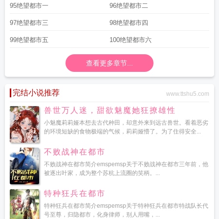
95绝望都市一
96绝望都市二
97绝望都市三
98绝望都市四
99绝望都市五
100绝望都市六
查看更多章节...
完结小说推荐
www.ttshu5.com
兽世万人迷，甜欲魅魔她狂撩雄性
小魅魔莉莉娅本想去古代种田，却意外来到远古兽世。看着恶劣
的环境短缺的食物极端的气候，莉莉娅懵了。为了住得安全...
不败战神在都市
不败战神在都市简介emspemsp关于不败战神在都市三年前，他
被逐出叶家，成为整个苏杭上流圈的笑柄。...
特种狂兵在都市
特种狂兵在都市简介emspemsp关于特种狂兵在都市特战队长代
号至尊，归隐都市，化身律师，别人用嘴，...