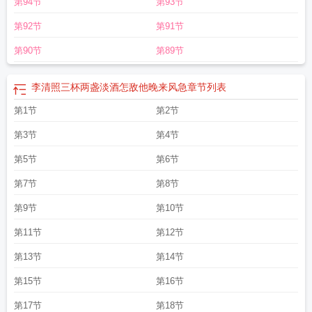
第94节
第93节
敌他晚来风急的上一句
怎敌他晚来风急一顾子矜
怎敌他晚来风急短剧
怎敌她又
晚来风急百合广播剧
怎敌他晚来风急还是晓来风急
怎敌他晚来风急古言
怎敌他
第92节
第91节
晚来风急啥意思
怎敌他晚来风急翻译
怎敌他晚来风急是反问吗
怎敌他晚来风急
的他是什么意思
怎敌他晚来风急的敌什么意思
怎敌他晚来风急的敌是什么意
第90节
第89节
思
怎敌他晚来风急李清照
怎敌他晚来风急TXT
怎敌他晚来风急讲的什么
怎敌
他晚来风急的敌
怎敌他晚来风急txt百度
怎敌他晚来风急的前一句
怎敌他晚来风
李清照三杯两盏淡酒怎敌他晚来风急
章节列表
急原文
怎敌他晚来疯急 顾了之
怎敌他晚来风急意思
李清照三杯两盏淡酒怎敌
他晚来风急
第1节
怎敌他晚来风急顾子衿
第2节
第3节
第4节
第5节
第6节
第7节
第8节
第9节
第10节
第11节
第12节
第13节
第14节
第15节
第16节
第17节
第18节