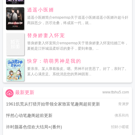
逍遥小医婿
逍遥小医婿简介emspemsp关于逍遥小医婿逍遥小医婿许超斗奸
商踩恶少，历尽沧桑，终成富一代，就...
替身娇妻入怀宠
替身娇妻入怀宠简介emspemsp关于替身娇妻入怀宠结婚三年，
夏栀是江怀城温柔听话的妻子，爱到卑微。...
快穿：萌萌男神是我的
要亲亲。某人厚着脸皮。嗯。男神不好意思了。好了，亲到了。
某人心满意足。系统消息您的男神因害...
最新更新
www.ttshu5.com
1961饥荒从打猎开始带领全家致富笔趣阁超前更新
青渊梦
怦然心动笔趣阁超前更新
佛系和尚
许时颜暮色偿欢大结局+(番外)
招财小暖暖