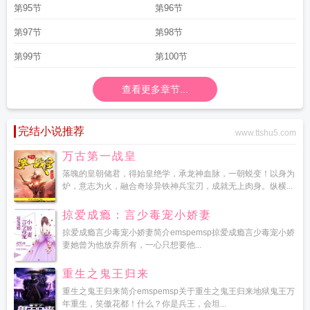
第95节
第96节
第97节
第98节
第99节
第100节
查看更多章节...
完结小说推荐
www.ttshu5.com
万古第一战皇
落魄的皇朝储君，得始皇绝学，承龙神血脉，一朝蜕变！以身为
炉，意志为火，融合奇珍异铁神兵宝刃，成就无上肉身。纵横...
掠爱成瘾：言少毒宠小娇妻
掠爱成瘾言少毒宠小娇妻简介emspemsp掠爱成瘾言少毒宠小娇
妻她曾为他放弃所有，一心只想要他...
重生之鬼王归来
重生之鬼王归来简介emspemsp关于重生之鬼王归来地狱鬼王万
年重生，笑傲花都！什么？你是兵王，会坦...