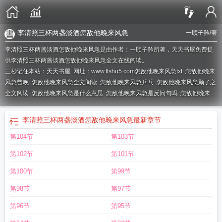
李清照三杯两盏淡酒怎敌他晚来风急
一顾子矜
/著
李清照三杯两盏淡酒怎敌他晚来风急是由作者：一顾子矜所著，天天书屋免费提
供李清照三杯两盏淡酒怎敌他晚来风急全文在线阅读。
三秒记住本站：天天书屋 网址：www.ttshu5.com
怎敌他晚来风急txt
怎敌他晚来
风急曾晚
怎敌他晚来风急全文阅读
怎敌他晚来风急乒乓
怎敌他晚来风急顾了之
全文阅读
怎敌他晚来风急是什么意思
怎敌他晚来风急是反问句吗
怎敌他晚来风
急by顾了之古言
怎敌他晚来风急雁过也正伤心
一杯两盏淡酒怎敌他晚来风急
怎
敌他晚来风急无防盗章
怎敌他晚来风急是一句还是两句
怎敌他晚来风急算一句
李清照三杯两盏淡酒怎敌他晚来风急
最新章节
还是两句
怎敌他晚来风急的他为什么不用它
怎敌他晚来风急完结 番外
怎敌他
第104节
第103节
晚来风急txt顾了之
怎敌他晚来风急免费阅读
声声慢怎敌他晚来风急
怎敌他晚来
风急入声字
怎敌他晚来风急顾了之txt
怎敌他晚来风急起跃
怎敌他晚来风急前一
第102节
第101节
句是什么
怎敌他晚来风急gl
怎敌他晚来风急中的入声字有
怎敌他晚来风急的意
思
怎敌他晚来风急顾了之全文
三杯两盏淡酒怎敌他晚来风急翻译
最难将息三杯
第100节
第99节
两盏淡酒 怎敌他晚来风急
怎敌他晚来风急敌的意思
怎敌他晚来风急百度
怎敌
第98节
第97节
他晚来风急正文
怎敌他晚来风急百合广播剧
怎敌他晚来风急TXT免费
怎敌他晚
来风急全文免费阅读
三杯两盏淡酒怎敌他晚来风急
怎敌他晚来风急前一句
怎敌
第96节
第95节
他晚来风急一顾子衿
怎敌他晚来风急是散文吗
怎敌他晚来风急顾了之讲了啥
怎