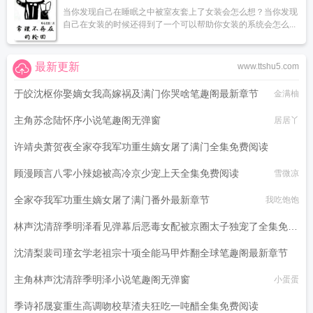
当你发现自己在睡眠之中被室友套上了女装会怎么想？当你发现
自己在女装的时候还得到了一个可以帮助你女装的系统会怎么...
最新更新
www.ttshu5.com
于皎沈枢你娶嫡女我高嫁祸及满门你哭啥笔趣阁最新章节
金满柚
主角苏念陆怀序小说笔趣阁无弹窗
居居丫
许靖央萧贺夜全家夺我军功重生嫡女屠了满门全集免费阅读
顾漫顾言八零小辣媳被高冷京少宠上天全集免费阅读
我吃饱饱
雪微凉
全家夺我军功重生嫡女屠了满门番外最新章节
我吃饱饱
林声沈清辞季明泽看见弹幕后恶毒女配被京圈太子独宠了全集免费
阅读
沈清梨裴司瑾玄学老祖宗十项全能马甲炸翻全球笔趣阁最新章节
小蛋蛋
主角林声沈清辞季明泽小说笔趣阁无弹窗
南枝灼
小蛋蛋
季诗祁晟宴重生高调吻校草渣夫狂吃一吨醋全集免费阅读