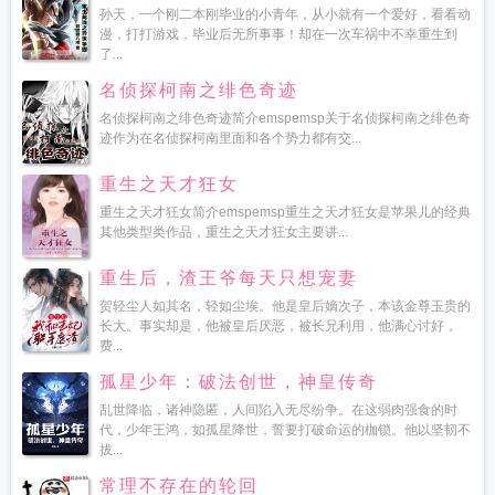
孙天，一个刚二本刚毕业的小青年，从小就有一个爱好，看看动
漫，打打游戏，毕业后无所事事！却在一次车祸中不幸重生到
了...
名侦探柯南之绯色奇迹
名侦探柯南之绯色奇迹简介emspemsp关于名侦探柯南之绯色奇
迹作为在名侦探柯南里面和各个势力都有交...
重生之天才狂女
重生之天才狂女简介emspemsp重生之天才狂女是苹果儿的经典
其他类型类作品，重生之天才狂女主要讲...
重生后，渣王爷每天只想宠妻
贺轻尘人如其名，轻如尘埃。他是皇后嫡次子，本该金尊玉贵的
长大。事实却是，他被皇后厌恶，被长兄利用，他满心讨好，
费...
孤星少年：破法创世，神皇传奇
乱世降临，诸神隐匿，人间陷入无尽纷争。在这弱肉强食的时
代，少年王鸿，如孤星降世，誓要打破命运的枷锁。他以坚韧不
拔...
常理不存在的轮回