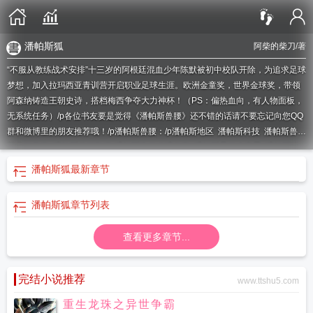
潘帕斯狐
阿柴的柴刀
/著
“不服从教练战术安排”十三岁的阿根廷混血少年陈默被初中校队开除，为追求足球
梦想，加入拉玛西亚青训营开启职业足球生涯。欧洲金童奖，世界金球奖，带领
阿森纳铸造王朝史诗，搭档梅西争夺大力神杯！（PS：偏热血向，有人物面板，
无系统任务）/p各位书友要是觉得《潘帕斯兽腰》还不错的话请不要忘记向您QQ
群和微博里的朋友推荐哦！/p潘帕斯兽腰：/p
潘帕斯地区
潘帕斯科技
潘帕斯兽腰
阿柴的柴刀
潘帕斯兽腰TXT
潘帕斯为什么没有鸟
潘帕斯是什么意思
潘帕斯法
师如何分辨
潘帕斯没有雪
潘帕斯兽腰大结局
潘帕斯兽腰TXT电子书
潘帕斯王
潘帕斯狐
最新章节
子
潘帕斯 法师
潘帕斯兽腰笔趣阁
潘帕斯兽腰精校版
潘帕斯是哪里
潘帕斯兽
腰TXT全集
潘帕斯草原位置
潘帕斯草原分布图
潘帕斯兽腰TXT百度分享
潘帕斯
潘帕斯狐
章节列表
猫
潘帕斯兽腰免费阅读
潘帕斯法师状态图
潘帕斯为什么没有森林
潘帕斯草原
位置图
潘帕兽科
潘帕斯狐
潘帕斯战神
潘帕斯草原图
潘帕斯法师怎么养
潘帕
查看更多章节...
斯法师由来
潘帕斯之王
完结小说推荐
www.ttshu5.com
重生龙珠之异世争霸