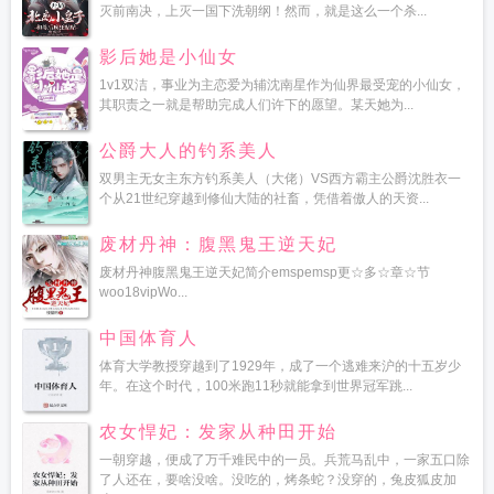
灭前南决，上灭一国下洗朝纲！然而，就是这么一个杀...
影后她是小仙女
1v1双洁，事业为主恋爱为辅沈南星作为仙界最受宠的小仙女，
其职责之一就是帮助完成人们许下的愿望。某天她为...
公爵大人的钓系美人
双男主无女主东方钓系美人（大佬）VS西方霸主公爵沈胜衣一
个从21世纪穿越到修仙大陆的社畜，凭借着傲人的天资...
废材丹神：腹黑鬼王逆天妃
废材丹神腹黑鬼王逆天妃简介emspemsp更☆多☆章☆节
woo18vipWo...
中国体育人
体育大学教授穿越到了1929年，成了一个逃难来沪的十五岁少
年。在这个时代，100米跑11秒就能拿到世界冠军跳...
农女悍妃：发家从种田开始
一朝穿越，便成了万千难民中的一员。兵荒马乱中，一家五口除
了人还在，要啥没啥。没吃的，烤条蛇？没穿的，兔皮狐皮加