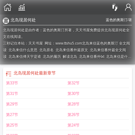
北岛现居何处
蓝色的奥斯汀
/著
北岛现居何处是由作者：蓝色的奥斯汀所著，天天书屋免费提供北岛现居何处全
文在线阅读。
三秒记住本站：天天书屋 网址：www.ttshu5.com
北岛来信蓝色的奥斯汀 全文阅
读
北岛来信什么意思
北岛原名
北岛来信番外篇原文
北岛来信番外篇全文阅
读
北岛来信傅天宇是谁
北岛的履历
解读北岛
北岛来信番外txt
北岛来信是什么
品牌
北岛来信姜栀
北岛来信讲的什么
北岛简历
北岛来信番外蓝色的奥斯汀
北
岛来信全文免费阅读
北岛来信淘宝是正品吗
北岛稿件
北岛专访
北岛来信乐
北岛现居何处
最新章节
队
北岛来信 蓝色的奥斯汀
北岛出走
北岛来信是什么意思
北岛 真的
北岛来信
第33节
第32节
番外
北岛来信番外篇的精彩片段
北岛来信淘宝
北岛信物是什么意思
北岛来信
百度
北岛 回家
北岛来信蓝色的奥斯汀
北岛现居何处
北岛来信txt
北岛来信蓝
第31节
第30节
色的奥斯汀番外
第29节
第28节
第27节
第26节
第25节
第24节