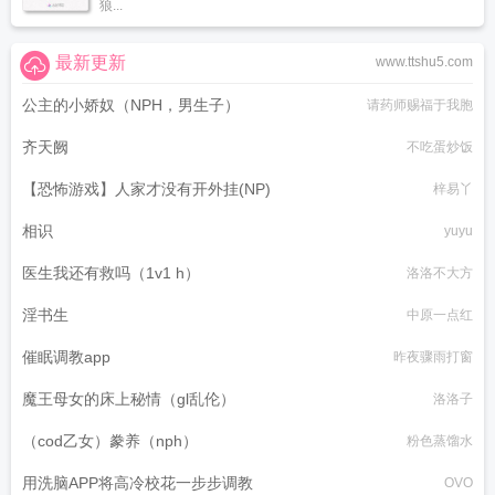
狼...
最新更新
www.ttshu5.com
公主的小娇奴（NPH，男生子）
请药师赐福于我胞
齐天阙
不吃蛋炒饭
【恐怖游戏】人家才没有开外挂(NP)
梓易丫
相识
yuyu
医生我还有救吗（1v1 h）
洛洛不大方
淫书生
中原一点红
催眠调教app
昨夜骤雨打窗
魔王母女的床上秘情（gl乱伦）
洛洛子
（cod乙女）豢养（nph）
粉色蒸馏水
用洗脑APP将高冷校花一步步调教
OVO