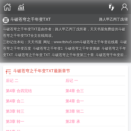
斗破苍穹之千年变TXT
路人甲乙丙丁戊
/著
斗破苍穹之千年变TXT是由作者：路人甲乙丙丁戊所著，天天书屋免费提供斗破
苍穹之千年变TXT全文在线阅读。
三秒记住本站：天天书屋 网址：www.ttshu5.com
斗破苍穹之千年变在线看
斗破
苍穹之千年变百度
斗破苍穹之千年变1
斗破苍穹之千年变唐媚
斗破苍穹之千年
变TXT
斗破苍穹之千年变 TXT
斗破苍穹之千年变第三十章
斗破苍穹千年变前传
萧母
斗破苍穹之千年变无弹窗
斗破苍穹之千年变路人甲乙丙丁戊
斗破苍穹之千
年变+前缀
斗破苍穹之千年变在线阅读
斗破苍穹之千年变前传 作者路人甲乙丙
斗破苍穹之千年变TXT
最新章节
丁戊
斗破苍穹之千年变前传
斗破苍穹之千年变全文无删减
斗破苍穹之千年变
后记 二
后记 一
前缀
斗破苍穹之千年变在线
斗破苍穹千年变完整
斗破苍穹之千年变txt
斗破苍
穹之千年变萧炎
斗破苍穹之千年变完TXT
斗破苍穹之千年变在线观看
斗破苍穹
第4章 合四完结
第4章 合三
之千年变前传全本
斗破苍穹之千年变完
斗破苍穹千年变前传全本
斗破苍穹之千
年变(前传 本篇)
斗破苍穹之千年变广
斗破苍穹之千年变前传唐媚
斗破苍穹之千
第4章 合二
第4章 合一
年变全文免费阅读
斗破苍穹之千年变1038无标题
斗破苍穹之千年变第一
斗破
第3章 转三
第3章 转二
苍穹之千年变前传最新章节
斗破苍穹之千年变相拟
斗破苍穹之千年变完整版
第3章 转一
第2章 承