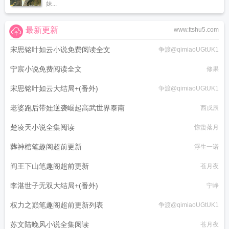
妹...
最新更新
www.ttshu5.com
宋思铭叶如云小说免费阅读全文
争渡@qimiaoUGtUK1
宁宸小说免费阅读全文
修果
宋思铭叶如云大结局+(番外)
争渡@qimiaoUGtUK1
老婆跑后带娃逆袭崛起高武世界泰南
西戌辰
楚凌天小说全集阅读
惊蛰落月
葬神棺笔趣阁超前更新
浮生一诺
阎王下山笔趣阁超前更新
苍月夜
李湛世子无双大结局+(番外)
宁峥
权力之巅笔趣阁超前更新列表
争渡@qimiaoUGtUK1
苏文陆晚风小说全集阅读
苍月夜