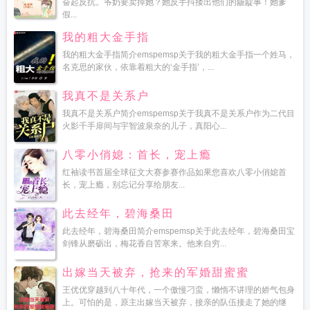
奋起反抗。爷奶要卖掉她？她反手抖搂出他们的龌龊事！她爹
假...
我的粗大金手指
我的粗大金手指简介emspemsp关于我的粗大金手指一个姓马，
名克思的家伙，依靠着粗大的‘金手指’，...
我真不是关系户
我真不是关系户简介emspemsp关于我真不是关系户作为二代目
火影千手扉间与宇智波泉奈的儿子，真阳心...
八零小俏媳：首长，宠上瘾
红袖读书首届全球征文大赛参赛作品如果您喜欢八零小俏媳首
长，宠上瘾，别忘记分享给朋友...
此去经年，碧海桑田
此去经年，碧海桑田简介emspemsp关于此去经年，碧海桑田宝
剑锋从磨砺出，梅花香自苦寒来。他来自穷...
出嫁当天被弃，抢来的军婚甜蜜蜜
王优优穿越到八十年代，一个傲慢刁蛮，懒惰不讲理的娇气包身
上。可怕的是，原主出嫁当天被弃，接亲的队伍接走了她的继