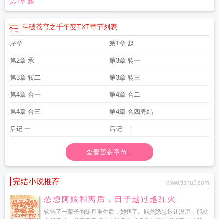
第1章 起
斗破苍穹之千年变TXT
章节列表
序章
第1章 起
第2章 承
第3章 转一
第3章 转二
第3章 转三
第4章 合一
第4章 合二
第4章 合三
第4章 合四完结
后记 一
后记 二
查看更多章节...
完结小说推荐
www.ttshu5.com
怂恿阿娘和离后，日子越过越红火
软弱了一辈子的陈月重生后，她悟了。既然隐忍退让没用，那就