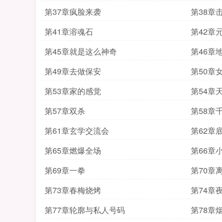
第37章疯脸来袭
第38章
第41章溶魂石
第42章
第45章就是这么神奇
第46章
第49章去做保安
第50章
第53章家的感觉
第54章
第57章双杀
第58章
第61章玄学交流会
第62章
第65章燃爆全场
第66章
第69章一拳
第70章
第73章春梅烧烤
第74章
第77章轮廓与私人号码
第78章