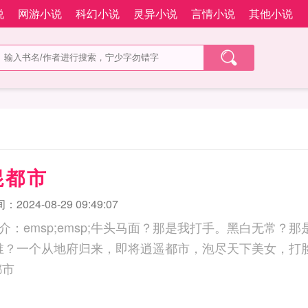
说
网游小说
科幻小说
灵异小说
言情小说
其他小说
混都市
2024-08-29 09:49:07
：emsp;emsp;牛头马面？那是我打手。黑白无常？那
;我是谁？一个从地府归来，即将逍遥都市，泡尽天下美女，
都市