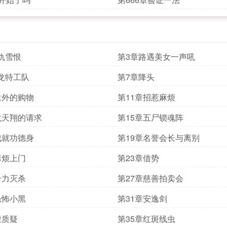
仇雪恨
第3章路遇美女一声吼
龙特工队
第7章降头
意外的购物
第11章招惹麻烦
龙天翔的请求
第15章五尸锁魂阵
成就功德身
第19章名誉会长与离别
麻烦上门
第23章借势
合力灭杀
第27章慈善拍卖会
恐怖小黑
第31章安逸剑
遭质疑
第35章红斑线虫