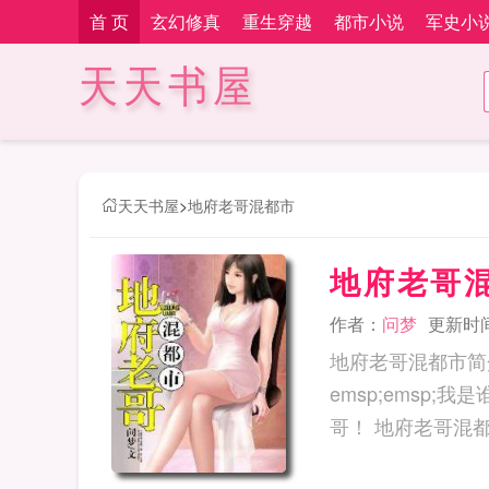
首 页
玄幻修真
重生穿越
都市小说
军史小
天天书屋
天天书屋
>
地府老哥混都市
地府老哥
作者：
问梦
更新时间：
地府老哥混都市简介
emsp;emsp
哥！ 地府老哥混