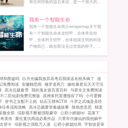
有任何经验的温石来说，是一个很大的挑
战。好在，他突然激活了全职奶爸系统。
只要照顾娃，就能得到各种奖励。他的人
我有一个智能生命
生，也因此改变。如果您喜欢刚毕业的我
我有一个智能生命简介emspemsp关于我
成了全职奶爸，别忘记分享给朋友...
有一个智能生命炎龙铠甲，合体帝皇铠
甲，合体刑天铠甲，合体低级文明的科技
产物而已，瞧你那没见过世面的样子。有
本事你让我看看更厉害的。风洛道。这有
何难，等着！...
球和图鉴吗
白月光骗我放弃高考后我保送名校杀疯了
改
记免费阅读
安徽顾思雨
修罗道死穴
嫁给暴君后天天守活
读
高冷总裁秦雪
我的鬼女孩百度百科
与君全文免费阅读
不二臣短剧免费完整版
原神多托雷遭报应了吗
小可爱舞
节
穿书之女配不上岗
钻石王牌ACTIII
斗罗之武魂是圣经
快任务流程攻略
高冷总裁妻管秦越故事
除病患意思
独宠
采薇全部
综影视不断被强取豪夺
公府小娇媳txt
花落下
帝奇英传
重生复仇商战必看作品
六零年代修仙的我他躺平
蝶古穿今
综影视之强取万人迷
公府小娇媳结局
宇智波是审