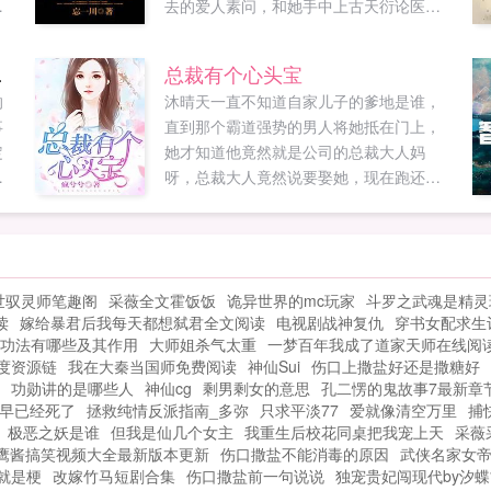
。
去的爱人素问，和她手中上古天衍论医学
否
秘籍下部，完成张天枢志愿，让两人各自
拥有的半部秘籍团圆原┊创┇文┊章
过亿！
总裁有个心头宝
wоо⒙ν...
的
沐晴天一直不知道自家儿子的爹地是谁，
事
直到那个霸道强势的男人将她抵在门上，
定
她才知道他竟然就是公司的总裁大人妈
白
呀，总裁大人竟然说要娶她，现在跑还来
得及吗？如果您喜欢总裁有个心头宝，别
忘记分享给朋友...
的
好
世驭灵师笔趣阁
采薇全文霍饭饭
诡异世界的mc玩家
斗罗之武魂是精灵
读
嫁给暴君后我每天都想弑君全文阅读
电视剧战神复仇
穿书女配求生
功法有哪些及其作用
大师姐杀气太重
一梦百年我成了道家天师在线阅
百度资源链
我在大秦当国师免费阅读
神仙Sui
伤口上撒盐好还是撒糖好
功勋讲的是哪些人
神仙cg
剩男剩女的意思
孔二愣的鬼故事7最新章
早已经死了
拯救纯情反派指南_多弥
只求平淡77
爱就像清空万里
捕
极恶之妖是谁
但我是仙几个女主
我重生后校花同桌把我宠上天
采薇
鹰酱搞笑视频大全最新版本更新
伤口撒盐不能消毒的原因
武侠名家女
就是梗
改嫁竹马短剧合集
伤口撒盐前一句说说
独宠贵妃闯现代by汐