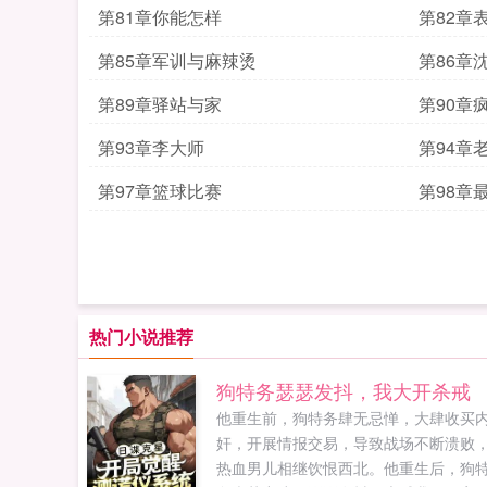
第81章你能怎样
第82章
第85章军训与麻辣烫
第86章
第89章驿站与家
第90章
第93章李大师
第94章
第97章篮球比赛
第98章
热门小说推荐
狗特务瑟瑟发抖，我大开杀戒
他重生前，狗特务肆无忌惮，大肆收买
奸，开展情报交易，导致战场不断溃败
热血男儿相继饮恨西北。他重生后，狗