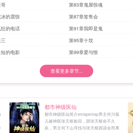
表哥
第83章鬼屋惊魂
沈冰的震惊
第87章签售会
疯狂的电话
第91章我即是鬼
老三
第95章十坟
最短的电影
第99章爱与恨
查看更多章节...
都市神级医仙
内
都市神级医仙简介emspemsp男主何川孤
，
儿被神医张天枢捡回，因张天枢命不久
特
矣，男主何下山寻找与张天枢因误会而离