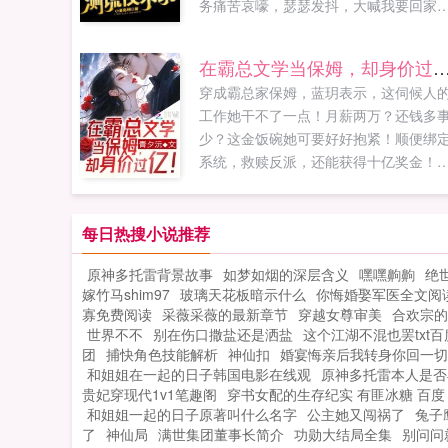
务痛苦哀嚎，瑟瑟发抖，大喊我要回家
警告，警告。发现谎言，发现谎言，是
接受任务...
在霸总文学当保姆，却身价
穿成霸总家保姆，蓝玥表示，这伺候人
工作她干不了一点！月薪两万？还钱多
少？这金饭碗她可要好好抱紧！顺便绑
系统，救赎反派，还能获得十亿奖金！
天在霸总身边搞钱，晚上去反派梦中撩
情。直到有一天，反派出现在她的保姆
间，双手掐上她的腰。竟然背着我跟别
每日热搜小说推荐
男人同居，是我脸不帅了？还是腹肌不
原神多托雷背景故事
如梦如烟的深层含义
嘿嘿齁齁
绝
摸了？霸总家中我的七...
嫁竹马shim97
玻璃天花板暗示什么
你悔婚娶军医全文阅
寡免费阅读
采薇采薇的最新章节
穿越女尊审美
合欢宗的
世界不不
别在伤口撒盐还是洒盐
这个江湖不混也罢txt
团
捕快角色技能解析
神仙扣
婚宴悔亲后我转身你回一切
和姐姐在一起的日子韩国电影在线观
原神多托雷本人是否
贵妃穿现代1v1笔趣阁
穿书女配的生存纪实 有匪冰糖 百度
和姐姐一起的日子原著叫什么名字
公主她又闯祸了
兔子
了
神仙局
满世集团董事长简介
功勋大结局全集
别问问