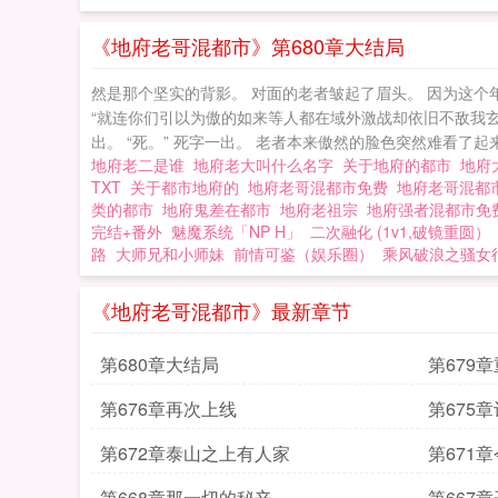
《地府老哥混都市》第680章大结局
然是那个坚实的背影。 对面的老者皱起了眉头。 因为这个年
“就连你们引以为傲的如来等人都在域外激战却依旧不敌我玄
出。 “死。” 死字一出。 老者本来傲然的脸色突然难看了起
地府老二是谁
地府老大叫什么名字
关于地府的都市
地府
TXT
关于都市地府的
地府老哥混都市免费
地府老哥混都
类的都市
地府鬼差在都市
地府老祖宗
地府强者混都市
完结+番外
魅魔系统「NP H」
二次融化 (1v1,破镜重圆）
路
大师兄和小师妹
前情可鉴（娱乐圈）
乘风破浪之骚女
《地府老哥混都市》最新章节
第680章大结局
第679
第676章再次上线
第675
第672章泰山之上有人家
第671
第668章那一切的秘辛
第667