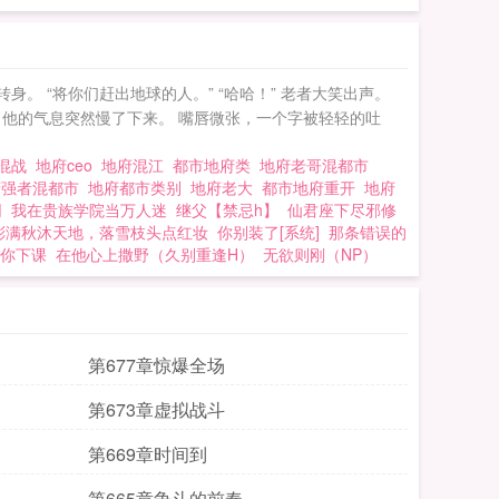
。 “将你们赶出地球的人。” “哈哈！” 老者大笑出声。
 他的气息突然慢了下来。 嘴唇微张，一个字被轻轻的吐
府混战
地府ceo
地府混江
都市地府类
地府老哥混都市
府强者混都市
地府都市类别
地府老大
都市地府重开
地府
网
我在贵族学院当万人迷
继父【禁忌h】
仙君座下尽邪修
彤满秋沐天地，落雪枝头点红妆
你别装了[系统]
那条错误的
你下课
在他心上撒野（久别重逢H）
无欲则刚（NP）
第677章惊爆全场
第673章虚拟战斗
第669章时间到
第665章争斗的前奏