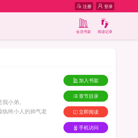
注册
登录
会员书架
阅读记录
加入书架
章节目录
是我小弟。
打脸纨绔小人的帅气老
立即阅读
手机访问