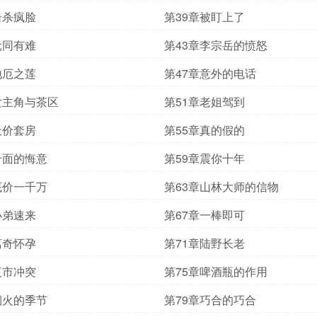
击杀疯脸
第39章被盯上了
元同有难
第43章李宗岳的愤怒
地厄之莲
第47章意外的电话
女主角与茶区
第51章老姐驾到
天价套房
第55章真的假的
千面的悔意
第59章震你十年
底价一千万
第63章山林大师的信物
小弟速来
第67章一棒即可
离奇怀孕
第71章陆野长老
夜市冲突
第75章啤酒瓶的作用
烟火的季节
第79章巧合的巧合