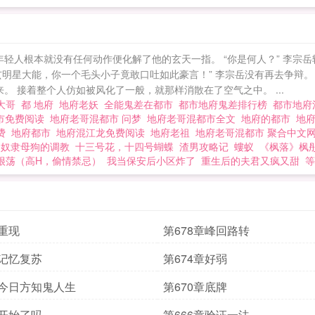
轻人根本就没有任何动作便化解了他的玄天一指。 “你是何人？” 李宗岳转身
明星大能，你一个毛头小子竟敢口吐如此豪言！” 李宗岳没有再去争辩。
来。 接着整个人仿如被风化了一般，就那样消散在了空气之中。 ...
大哥
都 地府
地府老妖
全能鬼差在都市
都市地府鬼差排行榜
都市地
市免费阅读
地府老哥混都市 问梦
地府老哥混都市全文
地府的都市
地
免费
地府都市
地府混江龙免费阅读
地府老祖
地府老哥混都市 聚合中文
奴隶母狗的调教
十三号花，十四号蝴蝶
渣男攻略记
螻蚁
《枫落》枫
很荡（高H，偷情禁忌）
我当保安后小区炸了
重生后的夫君又疯又甜
等
章重现
第678章峰回路转
章记忆复苏
第674章好弱
章今日方知鬼人生
第670章底牌
章开始了吗
第666章验证一法