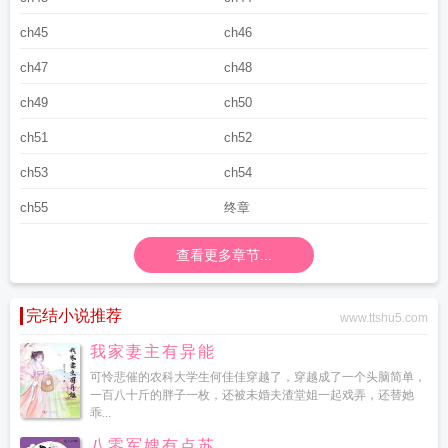
ch45
ch46
ch47
ch48
ch49
ch50
ch51
ch52
ch53
ch54
ch55
终章
查看更多章节...
完结小说推荐
www.ttshu5.com
我家妻主有异能
可怜悲催的农科大学生何佳佳穿越了，穿越成了一个头脑简单，
一百八十斤的胖子一枚，还被未婚夫渣堂姐一起戏弄，还替她
乖...
八零军嫂有点苏