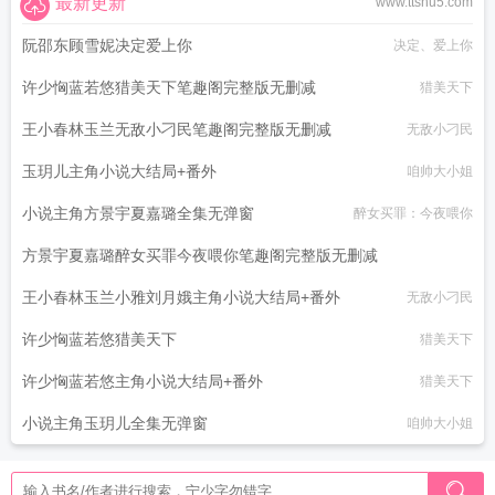
最新更新
www.ttshu5.com
阮邵东顾雪妮决定爱上你
决定、爱上你
许少恟蓝若悠猎美天下笔趣阁完整版无删减
猎美天下
王小春林玉兰无敌小刁民笔趣阁完整版无删减
无敌小刁民
玉玥儿主角小说大结局+番外
咱帅大小姐
小说主角方景宇夏嘉璐全集无弹窗
醉女买罪：今夜喂你
方景宇夏嘉璐醉女买罪今夜喂你笔趣阁完整版无删减
王小春林玉兰小雅刘月娥主角小说大结局+番外
醉女买罪：今夜喂你
无敌小刁民
许少恟蓝若悠猎美天下
猎美天下
许少恟蓝若悠主角小说大结局+番外
猎美天下
小说主角玉玥儿全集无弹窗
咱帅大小姐