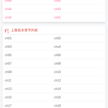
ch46
ch45
图
上善若水图片微信头像
水善万物而不争翻译
上善若水水善利万物而不争
上
善若水原文及翻译
上善若水的英文
上善若水嘟嘟的微博
上善若水的下一句
上
ch44
ch43
善若水道德经第八章
厚德载物耀百世
上善若水行书书法作品欣赏
上善若水的善
字是什么意思
上善若水厚德载物正确解释
上善若水形容女人是什么意思
上善若
ch42
ch41
水泽万物
上善若水什么意思
上善若水49378
水利万物而不争
上善若水图片
上
善若水只取一瓢饮什么意思
故几于道翻译
上善若水下一句
上善若水水善万物而
上善若水
章节列表
不争是谁说的
上善若水是谁说的
上善若水水善万物而不争的意思
上善若水英
文
ch01
上善若水水利万物而不争什么意思
上善若水下一句是啥
ch02
上善若水的上字是什
么意思
厚德载物
故几于道
上善若水毛笔字图片
你高
上善若水出自于哪本
ch03
cho4
书
上善若水下一句是什么
上善若水头像
上善若水的善是什么意思
上善若水的
下一句是啥
上善若水的毛笔书法作品
上善若水朗读
上善若水曹全碑写法
ch05
ch06
ch07
ch08
ch09
ch10
ch11
ch12
ch13
ch14
ch15
ch16
ch17
ch18