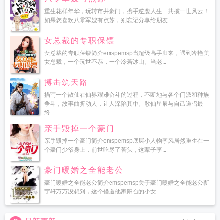
重生花样年华，玩转市井豪门，携手逆袭人生，共揽一世风云！
如果您喜欢八零军嫂有点苏，别忘记分享给朋友...
女总裁的专职保镖
女总裁的专职保镖简介emspemsp当超级高手归来，遇到冷艳美
女总裁，一个玩世不恭，一个冷若冰山。当老...
搏击筑天路
描写一个散仙在仙界艰难奋斗的过程，不断地与各个门派和种族
争斗，故事曲折动人，让人深陷其中。散仙星辰与自己道侣最
终...
亲手毁掉一个豪门
亲手毁掉一个豪门简介emspemsp底层小人物李风居然重生在一
个豪门少爷身上，前世吃尽了苦头，这辈子李...
豪门暖婚之全能老公
豪门暖婚之全能老公简介emspemsp关于豪门暖婚之全能老公靳
宇轩万万没想到，这个借道他家阳台的小女...