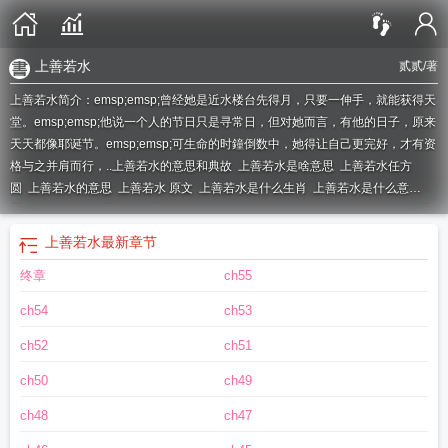
上善若水
贰贰
/著
上善若水简介：emsp;emsp;曾经她是近水楼台先得月，只要一伸手，就能获得天
堂。emsp;emsp;他说一个人的节日只是寻常日，但对她而言，有他的日子，原来
天天都像耶诞节。emsp;emsp;可生命的时鐘倒数中，她得让自己更完好，才有资
格与之并肩而行，..
上善若水的意思和典故
上善若水是啥意思
上善若水任方
圆
上善若水的意思
上善若水 原文
上善若水是什么生肖
上善若水是什么意
思
上善若水的意思和含义是什么
上善若水拼音
上善若水微信头像
上善若水适
合什么人用
上善若水的寓意和象征
上善若水真正的含义你高我便退去
上善若水
上善若水
最新章节
厚德载物中华美德源远流长
上善若水厚德载物
天下莫能与之争
上善若水小古
终章
ch55
文
上善若水是谁提出的
上善若水什么意思解释一下
上善若水厚德载物什么意
思
上善若水下半句
上善若水的翻译
处众人之所恶
上善若水出自
上善若水出
ch54
ch53
处
水善万物而不争
上善若水的善字什么意思
上善若水的真正含义是
上善若水
打一准确生肖
上善若水是什么意思 解释一下
水善万物而不争是啥意思
上善若
ch52
ch51
水出自哪部经典著作
上善若水最佳解释
上善若水四句经典诗句
我便退去
上善
ch50
ch49
若水适合什么人
上善若水的正确解释
上善若水字画图片
上善若水原文
上善若
水中的善是什么意思
水善利万物而不争
上善若水歌曲
上善若水出自老子的哪部
ch48
ch47
著作
上善若水润物无声的意思
上善若水厚德载物是什么意思
上善若水图片高清