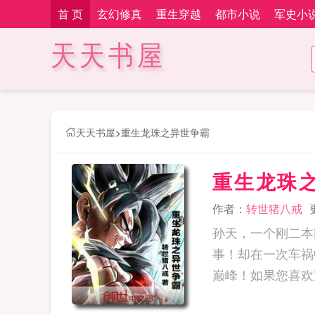
首 页
玄幻修真
重生穿越
都市小说
军史小
天天书屋
天天书屋
>
重生龙珠之异世争霸
重生龙珠
作者：
转世猪八戒
孙天，一个刚二本
事！却在一次车祸