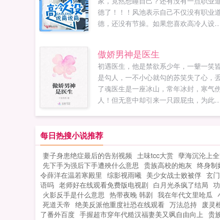
家，竟然想睡自己？还有没有一点职业
德了！！！风池表示自己不仅没有职业
德，还没有节操。如果您喜欢高冷人设
崩就崩，别忘记分享给朋友...
傲娇男神是医生
初遇医生，他是禁欲系少年，一颦一笑
是勾人，一不小心就勾的苏笑失了心，
了魂医生是一座冰山，常年冰封，寒气
人！但无意中却引来一只跟屁虫，为此
医生很是苦恼！某一天，跟屁虫跑到他
边红着脸道我喜欢你！医生面无表情我
喜欢你。为什么啊？医生瞥了她一眼太
每日热搜小说推荐
小。苏笑第一次表白，苏笑被医生以胸
妻子身患绝症最后的告别视频
土味tcc大赏
孽海沉沦上全
为由拒绝！多年以后，某医生将苏笑强
先下手为强后下手遭殃什么意思
贵族高校的炮灰
终身制
的压在床上，苏笑眯着眼小吗？医生被
令薛洋在温若寒殿里
综影视雨曦
美少女战士败被俘
玄门
脸不小！如果您喜欢傲娇男神是医生，
语吗
老师好在线观看免费版电视剧
白月光杀疯了结局
功
忘记分享给朋友...
火影反手是什么意思
热带夜晚 韩剧
我在年代文里呛瓜
死道天帝
绝美反派他重度社恐在线观看
万法总持
废灵
了番外百度
手握超市穿年代糙汉福妻美又飒自由向上
贵