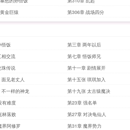
章 暴怒的孙悟饭
第310章 乱起
章 黄金巨猿
第306章 战场四分
孙悟饭
第三章 两年以后
互相交流
第七章 悟饭师兄
龙珠传说
第十一章 剧情展开
 面见老丈人
第十五张 琪琪加入
 不一样的神龙
第十九张 太古猿魔决
 没有难度
第23章 强名单
 克林落败
第27章 对决龟仙人
 魔界阿修罗
第31章 魔界势力