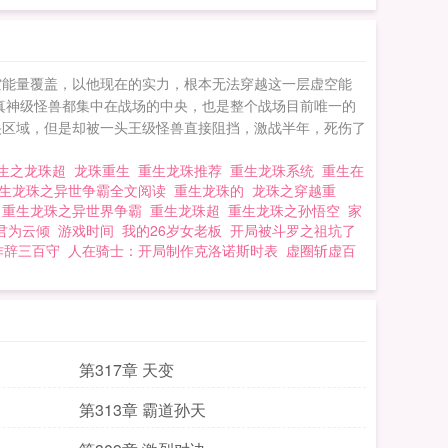
空能量覆盖，以他现在的实力，根本无法穿越这一层虚空能
真神级怪兽都集中在战场的中央，也是整个战场目前唯一的
央区域，但是却被一头王级怪兽直接阻挡，激战半年，死伤了
生之龙珠超
龙珠重生
重生龙珠推荐
重生龙珠系统
重生在
生龙珠之异世争霸全文阅读
重生龙珠的
龙珠之穿越重
面
重生龙珠之异世界争霸
重生龙珠超
重生龙珠之孙悟空
家
君为云倾
游戏时间
我的26岁女老板
开局被斗罗之祖坑了
作辞三百守
人在骑士：开局制作克洛诺斯时表
虚圈斩虚百
第317章 天变
第313章 霸道孙天