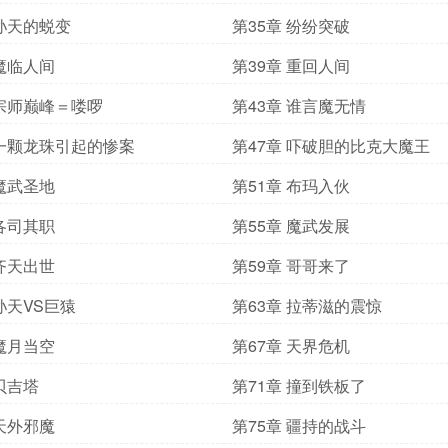
 孙天的蜕变
第35章 纷纷突破
 魔临人间
第39章 重回人间
 宗师巅峰＝喽啰
第43章 谁言魔无情
 一颗龙珠引起的惨案
第47章 吓破胆的比克大魔王
 魔武圣地
第51章 布玛入伙
 各司其职
第55章 魔武发展
 齐天出世
第59章 哥哥来了
 孙天VS巨猿
第63章 拉蒂滋的震惊
 魔月当空
第67章 天界危机
 贝吉塔
第71章 撞到铁板了
 天外邪魔
第75章 疆持的战斗