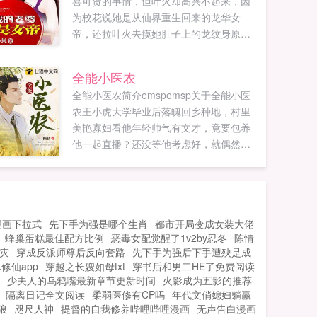
喜可贺的事情，但叶火却高兴不起来，因
为校花说她是从仙界重生回来的龙华女
帝，还拉叶火去摸她肚子上的龙纹身原┊
创┇文┊章wоо⒙νiρ﹝Wσó⒙νiρ﹞
woo18vip...
全能小医农
全能小医农简介emspemsp关于全能小医
农王小虎大学毕业后落魄回乡种地，村里
美艳寡妇看他年轻帅气有文才，竟要包养
他一起直播？还没等他考虑好，就偶然得
到奇遇，从此带领全村致富，走上成为世
界首富的道路。...
漫画下拉式
先下手为强是哪个生肖
都市开局变成女装大佬
蜂巢蛋糕最佳配方比例
恶毒女配觉醒了1v2by忍冬
陈情
灾
穿成反派师尊后反向套路
先下手为强后下手遭殃是成
修仙app
穿越之长嫂如母txt
穿书后和男二HE了免费阅读
少夫人的乌鸦嘴最新章节更新时间
火影成为五影的推荐
隔离日记全文阅读
柔弱医修有CP吗
年代文俏媳妇躺赢
狼
咫尺人神
提督的自我修养哔哩哔哩漫画
无声告白漫画