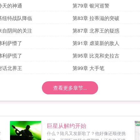
 孙天的神通
第79章 银河巡警
 基纽特战队降临
第83章 拉蒂滋的突破
 来自阴间的关注
第87章 北界王的疑惑
 弗利萨懵了
第91章 虐菜新的敌人
 弗利萨慌了
第95章 比克和史拉古
 对话北界王
第99章 大手笔
查看更多章节...
巨星从解约开始
对
什么？陆凡又发新歌了？他好像还顺便挑