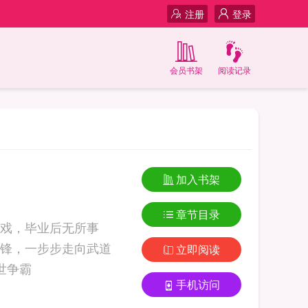
注册
登录
会员书架
阅读记录
加入书架
章节目录
戏，毕业后无所事
锋，一步步走向武道
立即阅读
. 重生龙珠之异世争霸
手机访问