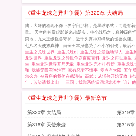
《重生龙珠之异世争霸》第320章 大结局
陆，大妹的程现不像下界宇宙那样，是星球形式，而是有着
量。 天空的神殿虚影越来越凝实，整个战场之，真神级的
禁地，九大王级怪兽守护，近千头真神巅峰级的怪兽跟随。
七八名天使族真神，而全王本身也受了不小的创伤，最后不得
重生之龙珠世界
重生龙珠gt
重生龙珠之最强地球人
重生
龙珠世界
重生龙珠之异世争霸百度百科
龙珠之再世重生
生
重生龙珠世界开局无敌
重生龙珠完本排行榜
重生龙珠
和
我能无限召唤泡面
家有恶妻不懂事
零点有太阳
五年
怎么办
被看穿的我仍在飙演技
高武：从斩兽开始无敌
绑
年，蓝染请我出山！
三国：我靠系统漏洞艰难求生
谁让他
《重生龙珠之异世争霸》最新章节
第320章 大结局
第319
第316章 天使来袭
第315