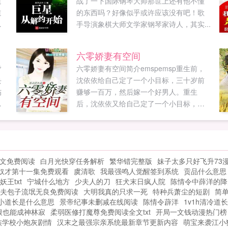
道
战了一下国际钢琴大师那世上还有他不懂
道
的东西吗？好像似乎或许应该没有吧！歌
说
手导演象棋大师文学家钢琴家诗人，其实...
六零娇妻有空间
皆
六零娇妻有空间简介emspemsp重生前，
丢
沈依依给自己定了一个小目标，三十岁前
伤
赚够一百万，然后嫁一个好男人。重生
，
后，沈依依又给自己定了一个小目标，想
身
办法让家人吃饱饭，然后发家致富奔小
不
康，买她前世买不起的四合院，大房子，
重点还要把...
小
文免费阅读
白月光快穿任务解析
繁华错完整版
妹子太多只好飞升73
势
奴才第十一集免费观看
虞清歌
我最强鸣人觉醒签到系统
贡品什么意思
打
妖王txt
宁城什么地方
少夫人的刀
狂犬末日疯人院
陈情令中薛洋的降
别
夫包子流氓无良免费阅读
大明我真的只求一死
特种兵萧尘的短剧
简单
小道长是什么意思
景帝纪事未删减在线阅读
陈情令薜洋
1v1h清冷道长
根也能成神林寂
柔弱医修打魔尊免费阅读全文txt
开局一文钱动漫热门榜
族学校小炮灰剧情
汉末之最强宗亲系统最新章节更新内容
萌宝来袭江小