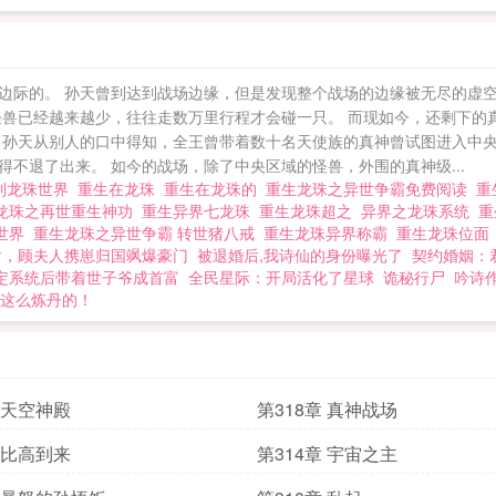
边际的。 孙天曾到达到战场边缘，但是发现整个战场的边缘被无尽的虚
怪兽已经越来越少，往往走数万里行程才会碰一只。 而现如今，还剩下的
 孙天从别人的口中得知，全王曾带着数十名天使族的真神曾试图进入中
不退了出来。 如今的战场，除了中央区域的怪兽，外围的真神级...
到龙珠世界
重生在龙珠
重生在龙珠的
重生龙珠之异世争霸免费阅读
重
龙珠之再世重生神功
重生异界七龙珠
重生龙珠超之
异界之龙珠系统
重
世界
重生龙珠之异世争霸 转世猪八戒
重生龙珠异界称霸
重生龙珠位
后，顾夫人携崽归国飒爆豪门
被退婚后,我诗仙的身份曝光了
契约婚姻：
定系统后带着世子爷成首富
全民星际：开局活化了星球
诡秘行尸
吟诗
这么炼丹的！
章 天空神殿
第318章 真神战场
章 比高到来
第314章 宇宙之主