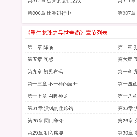
第312章 迟来的复仇之战
第311
第308章 比赛进行中
第307
《重生龙珠之异世争霸》章节列表
第一章 降临
第二章 
第五章 气感
第六章 
第九章 初见布玛
第十章 
第十三章 不一样的展开
第十四章
第十七章 召唤神龙
第十八章
第21章 没钱的住旅馆
第22章
第25章 同门争夺
第26章
第29章 初入魔界
第30章