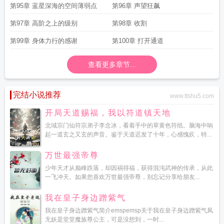
第95章 蓝星深海的空间薄弱点
第96章 声望狂飙
第97章 高阶之上的级别
第98章 收割
第99章 身体力行的感谢
第100章 打开通道
查看更多章节...
完结小说推荐
www.ttshu5.com
开局天道赐福，我以符道镇天地
北域宗门仙符宗弟子李念冰，看着手中的草黄色符纸。脑海中响
起一道玄之又玄的声音。鉴于天道迟发了十年，心感愧疚，特...
万世最强帝尊
少年天才从巅峰跌落，却因祸得福，获得混沌武神的传承，从此
一飞冲天。如果您喜欢万世最强帝尊，别忘记分享给朋友...
我在皇子身边蹭紫气
我在皇子身边蹭紫气简介emspemsp关于我在皇子身边蹭紫气凤
无妖是堂堂魔族尊公主，可是没想到，一时...