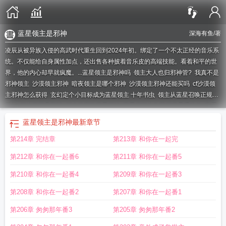
蓝星领主是邪神
深海有鱼
/著
凌辰从被异族入侵的高武时代重生回到2024年初。绑定了一个不太正经的音乐系
统。不仅能给自身属性加点，还出售各种披着音乐皮的高端技能。看着和平的世
界，他的内心却早就疯魔。...
蓝星领主是邪神吗
领主大人也归邪神管?
我真不是
邪神领主
沙漠领主邪神
暗夜领主是哪个邪神
沙漠领主邪神还能买吗
cf沙漠领
主邪神怎么获得
玄幻定个小目标成为蓝星领主 十年书虫
领主从蓝星召唤正规军
开始
领主真不是邪神
领主从召唤蓝星开始
蓝星宗门主角获得蓝星系统的
蓝星
领主是邪神 深海有鱼
全民领主我有邪神编辑器
沙漠领主邪神皮肤怎么获得
从
蓝星领主是邪神
最新章节
召唤蓝星正规军开始
主角叫蓝星
蓝星领主是邪神全文免费阅读
我蓝星神灵
蓝
第214章 完结章
第213章 和你在一起完
星领主免费阅读
蓝星宗门开局获得蓝星实力的
准帝回归蓝星邪神肆掠
蓝星最
强
ak47沙漠领主邪神
蓝星领主入侵修仙界
蓝星被西游神魔入侵叫什么名字
蓝
第212章 和你在一起番6
第211章 和你在一起番5
星领主是邪神的
蓝星主宰者是谁
AK47沙漠领主邪神
领主从蓝星召唤正规军
蓝
星霸主
蓝星领主
领主从召唤蓝星正规军开始
沙漠领主皮肤邪神
沙漠领主邪神
第210章 和你在一起番4
第209章 和你在一起番3
皮肤
第208章 和你在一起番2
第207章 和你在一起番1
第206章 匆匆那年番3
第205章 匆匆那年番2