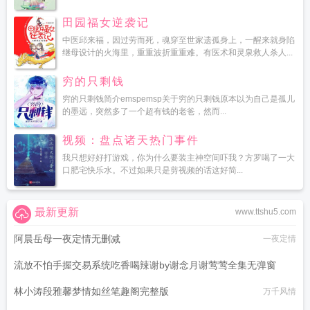
田园福女逆袭记
中医邱来福，因过劳而死，魂穿至世家遗孤身上，一醒来就身陷
继母设计的火海里，重重波折重重难。有医术和灵泉救人杀人...
穷的只剩钱
穷的只剩钱简介emspemsp关于穷的只剩钱原本以为自己是孤儿
的墨远，突然多了一个超有钱的老爸，然而...
视频：盘点诸天热门事件
我只想好好打游戏，你为什么要装主神空间吓我？方罗喝了一大
口肥宅快乐水。不过如果只是剪视频的话这好简...
最新更新
www.ttshu5.com
阿晨岳母一夜定情无删减
一夜定情
流放不怕手握交易系统吃香喝辣谢by谢念月谢莺莺全集无弹窗
林小涛段雅馨梦情如丝笔趣阁完整版
花生西瓜
万千风情