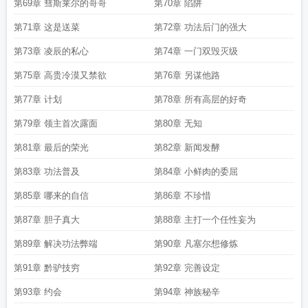
第69章 彗斯莱尔的哥哥
第70章 陷阱
第71章 这是送菜
第72章 功法后门的强大
第73章 凌辰的私心
第74章 一门双毁灭级
第75章 高贵冷漠又禁欲
第76章 另谋他路
第77章 计划
第78章 所有高层的好奇
第79章 领主首次露面
第80章 无知
第81章 最后的荣光
第82章 新闻发酵
第83章 功法普及
第84章 小鲜肉的委屈
第85章 哪来的自信
第86章 不珍惜
第87章 胆子真大
第88章 主打一个任性妄为
第89章 解决功法弊端
第90章 凡塞尔想修炼
第91章 黔驴技穷
第92章 完善设定
第93章 约会
第94章 神族秘辛