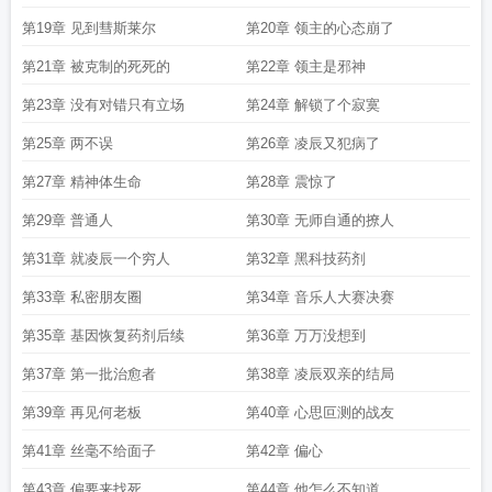
第19章 见到彗斯莱尔
第20章 领主的心态崩了
第21章 被克制的死死的
第22章 领主是邪神
第23章 没有对错只有立场
第24章 解锁了个寂寞
第25章 两不误
第26章 凌辰又犯病了
第27章 精神体生命
第28章 震惊了
第29章 普通人
第30章 无师自通的撩人
第31章 就凌辰一个穷人
第32章 黑科技药剂
第33章 私密朋友圈
第34章 音乐人大赛决赛
第35章 基因恢复药剂后续
第36章 万万没想到
第37章 第一批治愈者
第38章 凌辰双亲的结局
第39章 再见何老板
第40章 心思叵测的战友
第41章 丝毫不给面子
第42章 偏心
第43章 偏要来找死
第44章 他怎么不知道