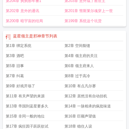
第204章 匆匆那年番1
第203章 意外成了救世主
第202章 意外的通讯
第201章 彗斯莱尔魂穿上一世
第200章 暗宇宙的结局
第199章 系统这个坑货
蓝星领主是邪神
章节列表
第1章 绑定系统
第2章 空间裂缝
第3章 酒吧
第4章 领主府的关注
第5章 旧事
第6章 领主府来人
第7章 纠葛
第8章 过于高冷
第9章 好戏开场了
第10章 有点凡尔赛
第11章 有关声望的来源
第12章 居然没有自动挂机
第13章 帝国到蓝星要多久
第14章 一脉相承的疯批味道
第15章 非同一般的地位
第16章 巨额声望值
第17章 疯狂因子跃跃欲试
第18章 稳住人设