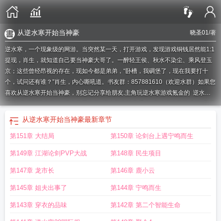
从逆水寒开始当神豪
晓圣01
/著
逆水寒，一个现象级的网游。当突然某一天，打开游戏，发现游戏铜钱居然能1:1
提现，肖生，就知道自己要当神豪大哥了。一醉轻王侯、秋水不染尘、乘风登玉
京；这些曾经昂视的存在，现如今都是弟弟，“卧槽，我碉堡了，现在我要打十
个，试问还有谁？”肖生，内心嘶吼道。书友群：857881610（欢迎水群）如果您
喜欢从逆水寒开始当神豪，别忘记分享给朋友.
主角玩逆水寒游戏氪金的
逆水寒
系统
穿越到逆水寒的
逆水寒我来了
逆水寒之神豪系统
穿越逆水寒游戏的
带逆
水寒系统穿越
逆水寒第一神豪一笑奈何
逆水寒ol
穿越在逆水寒的武侠
逆水寒
从逆水寒开始当神豪
最新章节
神豪因你翘起
网游逆水寒
逆水寒神豪类
逆水寒顶级神豪回归
逆水寒神豪有哪
第151章 大结局
第150章 论剑台上遇宁鸣而生
些
逆水寒 如果成为高手教程
主角玩逆水寒网游
逆水寒之我是神豪
从逆水寒开
始当神豪笔趣阁
逆水寒十大神豪
逆水寒 神豪
逆水寒开局攻略
我在逆水寒当神
第149章 江湖论剑PVP大战
第148章 民生项目
豪
从逆水寒开始当神豪的
逆水寒的神豪
遇见逆水寒开局职业
从逆水寒开始当
神豪 晓圣01
逆水寒神豪系统
逆水寒开局选择会影响女主形象吗
从逆水寒开始
第147章 龙市长
第146章 鹿小云
当神豪 第91章
逆水寒风云再起第一神豪
逆水寒神豪排行榜
逆水寒之重生小视
第145章 姐夫出事了
第144章 宁鸣而生
频
重生逆水寒
从逆水寒开始当土豪
穿越逆水寒
逆水寒之神豪降临
第143章 穿衣的品味
第142章 第二个智能生命