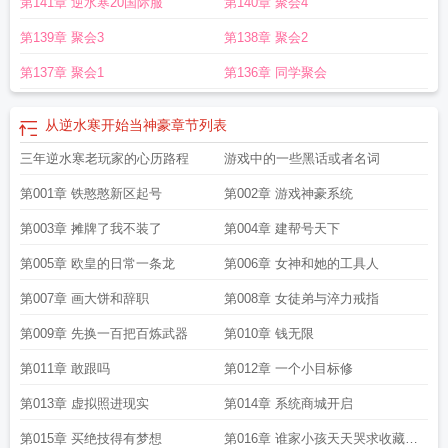
第141章 逆水寒20国际服
第140章 聚会4
第139章 聚会3
第138章 聚会2
第137章 聚会1
第136章 同学聚会
从逆水寒开始当神豪
章节列表
三年逆水寒老玩家的心历路程
游戏中的一些黑话或者名词
第001章 铁憨憨新区起号
第002章 游戏神豪系统
第003章 摊牌了我不装了
第004章 建帮号天下
第005章 欧皇的日常一条龙
第006章 女神和她的工具人
第007章 画大饼和辞职
第008章 女徒弟与淬力戒指
第009章 先换一百把百炼武器
第010章 钱无限
第011章 敢跟吗
第012章 一个小目标修
第013章 虚拟照进现实
第014章 系统商城开启
第015章 买绝技得有梦想
第016章 谁家小孩天天哭求收藏求