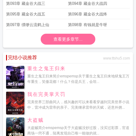
第093章 藏金谷大战三
第094章 藏金谷大战四
第095章 藏金谷大战五
第096章 藏金谷大战终
第097章 缥缈云流鹤上仙
第098章 有钱就是牛呀
查看更多章节...
完结小说推荐
www.ttshu5.com
重生之鬼王归来
重生之鬼王归来简介emspemsp关于重生之鬼王归来地狱鬼王万
年重生，笑傲花都！什么？你是兵王，会坦...
我在完美掌天罚
完美世界三部曲同人，感兴趣的可以来看看穿越到完美世界小说
中，雷冲成为雷帝的亲子。完美继承雷帝的天赋，还意外拥...
大盗贼
大盗贼简介emspemsp关于大盗贼没炒过股，没买过彩票，官道
商场一窍不通，陆离发现自己唯一能做的就...