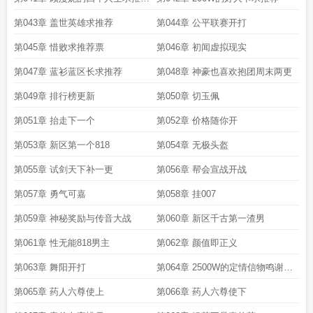
票
第043章 盖世英雄求推荐
第044章 公平联赛开打
第045章 惜败求推荐票
第046章 初闻虚拟现实
第047章 蓝衫蓝区长求推荐
第048章 神豪也喜欢抱团周末两更
第049章 排行榜更新
第050章 切玉佩
第051章 抬走下一个
第052章 价格随你开
第053章 新区第一个818
第054章 无极头盔
第055章 试剑天下补一更
第056章 帮会宣战开战
第057章 勇气可嘉
第058章 挂007
第059章 神秘奖励与传音大战
第060章 新区千古第一渣男
第061章 性无能818男主
第062章 颜值即正义
第063章 舞阳开打
第064章 2500W的定情信物鸣谢一
直支持的各位读者朋友
第065章 药人六尊使上
第066章 药人六尊使下