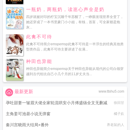
一瓶奶，两瓶奶，读崽心声全是奶
四岁就被封印的柠宝沉睡千年苏醒了，一睁眼发现世界全变了，
她还穿成了一本书里豪门小小姐，有钱，首富，可全家都是炮
灰...
此禽不可待
此禽不可待简介emspemsp此禽不可待是一半浮生的经典其他类
型类作品，此禽不可待主要讲述了在满...
种田也异能
种田也异能简介emspemsp关于种田也异能从现代的公司白领穿
越到古代给比自己小几个月的11岁丈夫当...
最新更新
www.ttshu5.com
孕吐甜妻一皱眉大佬全家轮流哄安小月傅盛炀全文无删减
徐回甘
主角姜可池昼小说无弹窗
橘子奺
秦川宫晓雨大结局+番外
养老鼠的人