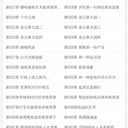
推荐
第017章 哪有赌狗天天输求推荐求
第018章 开区第一对侠侣周末加更
打赏
第019章 十方云海
第020章 连云寨大战一
第021章 连云寨大战二
第022章 连云寨大战三
第023章 连云寨大战四
第024章 连云寨大战终
第025章 购物风波
第026章 视察第一份产业
第027章 白月光顾漫妮
第028章 周一帮会活动
第029章 抽奖券及抵扣券
第030章 新晋神豪
第031章 打铁上进之路为
第032章 有一种提色叫百分百为大
VSSSVFC加更
猪蹄子加更
第033章 世界BOSS叶棋五
第034章 猛虎总是独行
第035章帝林和结巴轩求推荐票
第036章 帮战前的练兵跪求推荐票
第037章打宝石被抢怪求推荐票
第038章统战的艺术
第039章凌霄阁宣战求推荐票子
第040章 再遇顾漫妮
第041章 顾漫妮的四年人生求推荐
第042章 200W的好人卡求推荐