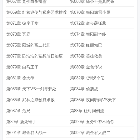
第067章 竞价白夜拂雪
第068章 绿茶不是真的茶
第069章 红衣巡使与私房照求推荐
第070章 舞阳城雷小屈
第071章 彼岸千华
第072章 命丧薛狐悲
第073章 冥鹿
第074章 舞阳副本终
第075章 阳城的富二代们
第076章 红颜知已
第077章 陈浩浩的猜想节日加更
第078章 英雄救美
第079章 白马王子
第080章 金色传说
第081章 徐大律
第082章 贷款8个亿
第083章 天下VS一剑寻梦处
第084章 偷袭战
第085章 武林之巅独孤求败
第086章 夜阑听雨VS天下
第087章 危局
第88章 让时间倒流
第89章 鹿死谁手
第090章 五分钟都不给你
第091章 藏金谷大战一
第092章 藏金谷大战二