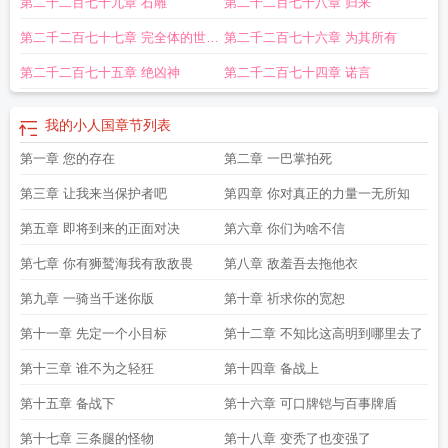
第二千二百七十九章 石雕
第二千二百七十八章 归来
主是谁
我的我的小人国
我的小人国免费阅读
我的小人国TXT全本
我的小人国
TXT
我的小人国奇遇记作文
我的小人国epub
我的小人国类似的
我的小人国学
第二千二百七十七章 完全体的世界
第二千二百七十六章 为其所有
校
我的小人国123
我的小人国全文TXT
我的小人国听书
我的小人国境界设
奇物
定
我的小人国 txt
我的小人国全文免费阅读
我的小人国动漫免费观看
我的小人
第二千二百七十五章 绝凶神
第二千二百七十四章 诺言
国是什么类型的
我的小人国
章节列表
第一章 您的存在
第二章 一巴掌拍死
第三章 让我来当保护者吧
第四章 你对真正的力量一无所知
第五章 即将到来的正面对决
第六章 你们为啥不信
第七章 你有狮鹫海我有敌敌畏
第八章 敌羞吾去拖他衣
第九章 一骑当千迷你版
第十章 祈求你的宽恕
第十一章 先定一个小目标
第十二章 不知比这高明到哪里去了
第十三章 谁不为之轻狂
第十四章 备战上
第十五章 备战下
第十六章 可口牌铠与百事牌盾
第十七章 三条腿的怪物
第十八章 变秃了也变强了