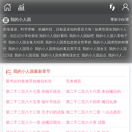
我的小人国
青衫小白
/著
星海漫游，时空穿梭，机械科技，目标是未知的星辰大海！如果您喜欢我的小人
国，别忘记分享给朋友.
我的小人国好看吗
我的小人国贴吧
我的小人国八零电子
书
我的小人国全集大结局
我的小人国类似忽悠全世界的
我的小人国类型的有哪
些
我的小人国简介
我的小人国类似的幕后黑手流
我的小人国女主
我的小人国
123读
我的小人国语版
我的小人国免费阅读全文
我的小人国起点
我的小人国
全集
我的小人国txt八零免费
我的小人国笔趣阁
我的小人国动画
我的小人国百
度百科
我的小人国精校版TXT
我的小人国百度
我的小人国 书阁
我的小人国地
我的小人国
最新章节
图
我的小人国有女主吗
我的小人国zip
我的小人国萧宇身份
我的小人国 青衫小
新书从钓鱼佬开始修仙长生
完本感言
白
我的小人国资源
我的小人国怎么样
我的小人国TXT精校版
我的小人国等级
划分
我的小人国在线阅读
我的小人国!
我的小人国全文阅读
我的小人国类
第二千二百八十七章 你很不错全书
第二千二百八十六章 来自曦日的馈
似
我的小人国剧情介绍
我的小人国吧
我的小人国 最新章节 无弹窗
我的小人国
女主几个
完
我的小人国沙雕动画
我的小人国实体书有几本
赠
我的小人国txt八零
我
第二千二百八十五章 端午节快乐
第二千二百八十四章 曦日化身
的小人国作者
我的小人国动漫
我的小人国无弹窗
我的小人国青衫小白
我的小
第二千二百八十三章 天才们的试炼
第二千二百八十二章 一点点差距
人国起点中文网
我的小人国无女主吗
我的小人国笔趣阁免费
我的小人国 优书
网
我的小人国完整版
我的小人国TXT免费
我的小人国的贪欲者之壶功能
我的
第二千二百八十一章 这曦日我当定
第二千二百八十章 试炼
小人国百科
我的小人国境界划分
我的小人国txt
我的小人国有声
我的小人国女
了