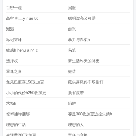
百密一疏
屈服
高空 机上y r ue 8c
聪明漂亮又可爱
潮湿
怨怼
标记穿环
暴力与温柔h
敏感h hehu a n4 c
鸟笼
选择权
新生活昨天的补更
重逢之喜
嫩芽
兔尾巴肛塞150珠加更
藏头露尾停车场指奸
小小的代价h250收加更
晨省皮带
求饶h
陷阱
螳螂捕蝉捆绑
饕足300收加更边控失禁h
理想的生活
理想的人
生活费200珠加更
责任与交换