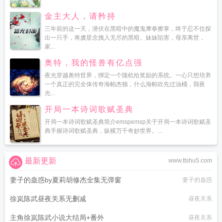
金主大人，请矜持
三年前的这一天，潜伏在黑暗中的魔鬼摩拳擦掌，终于忍不住探
出一只手，将虞星念拽入无尽的黑暗。妹妹陷害，母亲离世，
家...
奥特，我的怪兽有亿点强
夜光穿越奥特世界，绑定一个随机给奖励的系统。一心只想培养
一个真正的完全体传奇海帕杰顿，什么海帕吹先过油桶，我夜
光...
开局一本诗词歌赋圣典
开局一本诗词歌赋圣典简介emspemsp关于开局一本诗词歌赋圣
典手握诗词歌赋圣典，纵横万千奇妙世界。...
最新更新
www.ttshu5.com
妻子的蛊惑by夏莉胡修杰全集无弹窗
妻子的蛊惑
徐岚陈武昼夜关系无删减
昼夜关系
主角徐岚陈武小说大结局+番外
昼夜关系