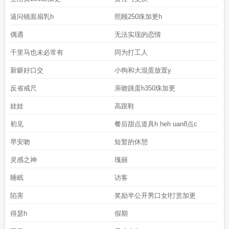
逼问镜面扇乳h
照顾250珠加更h
偶遇
无法实现的恋情
千里马也未必常有
同为打工人
新癖好口交
小狗和大混蛋放置y
反省戒尺
亲吻跳蛋h350珠加更
娃娃
高跟鞋
初见
餐后甜点道具h heh uan8点c
早安吻
短暂的休憩
灵感之神
瑰丽
睡眠
访客
陷害
奖励半公开男口女l打赏加更
得瑟h
假期