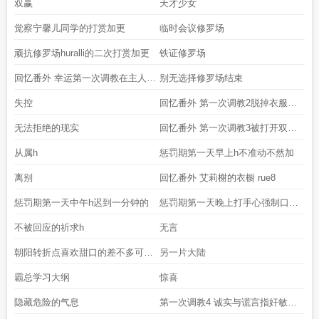
双赢
天才少女
觉察宁馨儿同学的打赏加更
临时会议修罗场
顽抗修罗场huralli的二次打赏加更
铁证修罗场
回忆番外 幸运第一次调教在主人面
别无选择修罗场结束
前脱
失控
回忆番外 第一次调教2脱掉衣服被
主人盯
无法拒绝的现实
回忆番外 第一次调教3被打开双腿
捆绑打
从属h
惩罚期第一天早上h不准动不然加
离别
回忆番外 艾莉榭的衣橱 rue8
惩罚期第一天中午h迟到一分钟的
惩罚期第一天晚上打手心强制口交
趴在
不被回应的祈求h
无言
朝阳转折点喜欢甜口的差不多可以
另一片大陆
看啦
霸总学习大纲
惊喜
隐藏危险的气息
第一次调教4 诚实与谎言指奸敏感