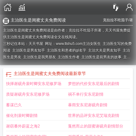
主治医生是闺蜜丈夫免费阅读
克拉拉不吃茄子
/著
主治医生是闺蜜丈夫免费阅读是由作者：克拉拉不吃茄子所著，天天书屋免费提
供主治医生是闺蜜丈夫免费阅读全文在线阅读。
三秒记住本站：天天书屋 网址：www.ttshu5.com
主治女医生
主治医生写的免费
阅读
主治医生是男友知乎
主治医生和患者的gl名字
主治大夫是男友知乎
主治
医生是男友
主治医生是我男朋友
主治医生作者
主治医生是前男友的故事
主治
医生
主治医师是前男友
主治医生是前男友
主治医生是前男友的
主治大夫是男
友全文阅读
主治大夫是男友
主治医生全文
主治医生全文免费阅读
主治医师是
主治医生是闺蜜丈夫免费阅读
最新章节
男友
主治大夫是男友在线阅读
抉择谢砚舟裴时卿安东尼修罗场
梦想的代价安东尼最后的剧情
质疑谢砚舟安东尼修罗场
祸不单行安东尼剧情
蓄谋已久
暴雨安东尼谢砚舟剧情
催化剂裴时卿剧情
世界的品评安东尼艾瑞克剧情
谢窈番外蔚蓝之海2
戛然而止的甜蜜谢砚舟剧情部分