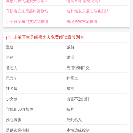
戛然而止的甜蜜安东尼h
谢窈番外 蔚蓝之海1
守护者安东尼裴时卿剧情
名利场安东尼艾瑞克剧情
小手段安东尼艾瑞克剧情
撬墙角安东尼剧情
主治医生是闺蜜丈夫免费阅读
章节列表
重逢
威胁
合约
眼泪
意志力
无用强制口交
思念h
捣蛋鬼
狂犬病
建言
少女梦
出言不逊指奸
守规矩50收加更
断片
推心置腹
死到临头
诱供边缘控制
本性边缘控制