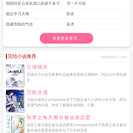
度
朝阳转折点喜欢甜口的差不多可以
另一片大陆
看啦
霸总学习大纲
惊喜
隐藏危险的气息
巫术
查看更多章节...
完结小说推荐
www.ttshu5.com
江湖锦衣
武侠百万大征文参赛作品如果您喜欢江湖锦衣，别忘记分享给朋
友...
万能合成
万能合成简介emspemsp关于万能合成十八岁的少年方海，因为
灵溪气的出现，学会了超级合成技能。只要...
快穿之每天都在被迫谈恋爱
快穿之每天都在被迫谈恋爱简介emspemsp关于快穿之每天都在
被迫谈恋爱霸道的校草勾了勾手指说道...