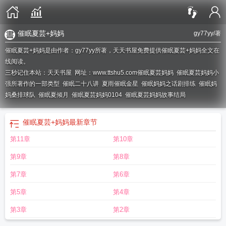
催眠夏芸+妈妈
gy77yy
/著
催眠夏芸+妈妈是由作者：gy77yy所著，天天书屋免费提供催眠夏芸+妈妈全文在
线阅读。
三秒记住本站：天天书屋 网址：www.ttshu5.com
催眠夏芸妈妈
催眠夏芸妈妈小
强所著作的一部类型
催眠二十八讲
夏雨催眠金星
催眠妈妈之话剧排练
催眠妈
妈桑排球队
催眠夏倾月
催眠夏芸妈妈0104
催眠夏芸妈妈故事结局
催眠夏芸+妈妈
最新章节
第11章
第10章
第9章
第8章
第7章
第6章
第5章
第4章
第3章
第2章