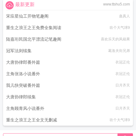
最新更新
www.ttshu5.com
宋应星仙工开物笔趣阁
蛊真人
重生之浪王之王免费全集阅读
吹个大气球9
陆嘉珩民国北平漂流记笔趣阁
喜欢乐天的风箱果
冠军法则续集
葛洛夫街兄弟
大唐协律郎番外篇
衣冠正伦
主角张洛小说番外
衣冠正伦
我儿快突破番外篇
日月齐天
大唐协律郎续集
衣冠正伦
主角顾青风小说番外
日月齐天
重生之浪王之王全文无删减
吹个大气球9