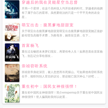
穿越后的我在灵能星空当总督
开局一个星球，在这个高科技人均开挂者的时代，穿越者的他拥
有了属于自己的星球。虽然要统治的只是一个平平无奇的农业
星...
萌宝出击：腹黑爹地甜甜宠
关于萌宝出击腹黑爹地甜甜宠萌宝出击腹黑爹地甜甜宠她正值妙
龄却背负高额手术费，为救母亲，她答应交易，生下...
首富杨飞
重生过去畅想未来梦幻现实，再塑传奇人生！如果您喜欢首富杨
飞，别忘记分享给朋友...
崇祯窃听系统
崇祯皇帝身处深宫，被人忽悠而吊死煤山。可如果他有窃听系统
在手，能听到别人背后的议论，那还能亡国灭种么？好吧，...
重生初中：国民女神很强悍！
重生初中国民女神很强悍！简介emspemsp关于重生初中国民女
神很强悍！世人骗我欺我何以处置...