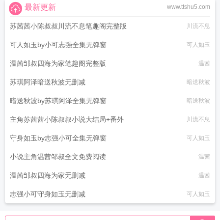
最新更新
www.ttshu5.com
苏茜茜小陈叔叔川流不息笔趣阁完整版
川流不息
可人如玉by小可志强全集无弹窗
可人如玉
温茜邹叔四海为家笔趣阁完整版
温茜
苏琪阿泽暗送秋波无删减
暗送秋波
暗送秋波by苏琪阿泽全集无弹窗
暗送秋波
主角苏茜茜小陈叔叔小说大结局+番外
川流不息
守身如玉by志强小可全集无弹窗
可人如玉
小说主角温茜邹叔全文免费阅读
温茜
温茜邹叔四海为家无删减
温茜
志强小可守身如玉无删减
可人如玉