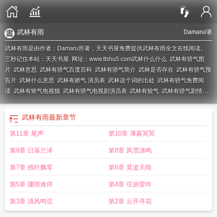
武林有雨
Damaru
/著
武林有雨是由作者：Damaru所著，天天书屋免费提供武林有雨全文在线阅读。
三秒记住本站：天天书屋 网址：www.ttshu5.com
武林什么什么
武林有骄气图
片
武林意思
武林有骄气百度百科
武林有骄气简介
武林是否存在
武林有骄气预
告片
武林什么意思
武林有娇气 演员表
武林这个词的出处
武林有骄气免费阅
读
武林有矫气电视猫
武林有骄气电视剧演员表
武林有较气
武林有骄气剧情介
绍
武林有骄气剧照
武林有雨
最新章节
第11章 尾声
第10章 薄暮冥冥
第9章 日落兰泽
第8章 风雪涕鸣
第7章 残叶飘零
第6章 莫道天晴
第5章 骤雨难停
第4章 弦崩雷吟
第3章 清风鸣弦
第2章 云开寻花