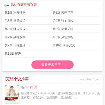
武林有雨
章节列表
第1章 昨夜骤雨
第2章 云开寻花
第3章 清风鸣弦
第4章 弦崩雷吟
第5章 骤雨难停
第6章 莫道天晴
第7章 残叶飘零
第8章 风雪涕鸣
第9章 日落兰泽
第10章 薄暮冥冥
第11章 尾声
查看更多章节...
完结小说推荐
www.ttshu5.com
鉴宝神医
鉴宝神医简介emspemsp关于鉴宝神医盛世古董，珍玩字画，美
玉典藏，皆在我手。重病顽疾，疑难杂症，...