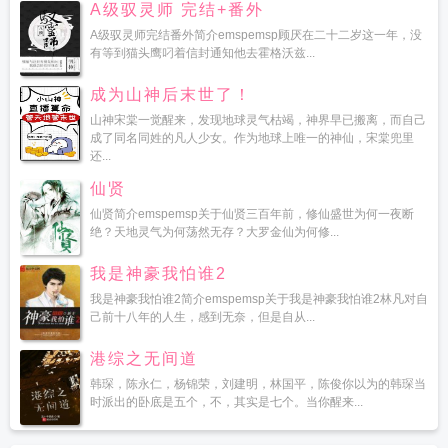
A级驭灵师 完结+番外
A级驭灵师完结番外简介emspemsp顾厌在二十二岁这一年，没
有等到猫头鹰叼着信封通知他去霍格沃兹...
成为山神后末世了！
山神宋棠一觉醒来，发现地球灵气枯竭，神界早已搬离，而自己
成了同名同姓的凡人少女。作为地球上唯一的神仙，宋棠兜里
还...
仙贤
仙贤简介emspemsp关于仙贤三百年前，修仙盛世为何一夜断
绝？天地灵气为何荡然无存？大罗金仙为何修...
我是神豪我怕谁2
我是神豪我怕谁2简介emspemsp关于我是神豪我怕谁2林凡对自
己前十八年的人生，感到无奈，但是自从...
港综之无间道
韩琛，陈永仁，杨锦荣，刘建明，林国平，陈俊你以为的韩琛当
时派出的卧底是五个，不，其实是七个。当你醒来...