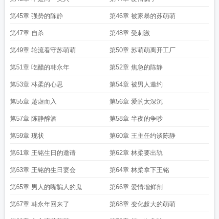
第45章 强势的陈静
第46章 被家暴的苏萌萌
第47章 自杀
第48章 受刺激
第49章 轮流看守苏萌萌
第50章 苏萌萌离开工厂
第51章 吃醋的韩永年
第52章 焦急的陈静
第53章 林柔的心思
第54章 被男人邀约
第55章 趁虚而入
第56章 爱的太深沉
第57章 陈静醉酒
第58章 半夜的争吵
第59章 现状
第60章 王主任约谈陈静
第61章 王铭生日的邀请
第62章 林柔要出轨
第63章 王铭的生日宴会
第64章 林柔拿下王铭
第65章 男人的嘴骗人的鬼
第66章 爱情增鲜剂
第67章 韩永年回来了
第68章 变化超大的萌萌