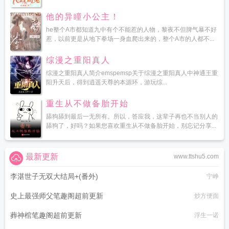
他的异瞳小公主！
he整个A市都知道九中有个不能惹的人物，黎夜不但脾气暴不好
惹，以前更是从地下拳场一身血爬出来的，整个A市的人都不...
综漫之重阳真人
综漫之重阳真人简介emspemsp关于综漫之重阳真人中神通王重
阳升天后，得到逍遥天尊的本源环，游玩综...
重生从不做备胎开始
舔狗舔到最后一无所有。所以，答应我，这辈子再也不当别人的
舔狗了，好吗？如果您喜欢重生从不做备胎开始，别忘记分享...
最新更新
www.ttshu5.com
李湛世子无双大结局+(番外)
宁峥
史上最强师父笔趣阁超前更新
炒方便面
葬神棺笔趣阁超前更新
浮生一诺