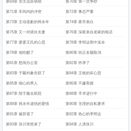
第69章 非主流苏萌萌
第70章 第一次争吵
第71章 车间内的冲突
第72章 事态严重
第73章 主动道歉的韩永年
第74章 夜市表白
第75章 又一对搭伙夫妻
第76章 深夜来自老家的电话
第77章 婆婆王氏的心思
第78章 李明达雨中送伞
第79章 他吃醋了
第80章 转正名额取消
第81章 怒闯办公室
第82章 怀孕了
第83章 于颖对象失联了
第84章 王铭的坏心思
第85章 细心的男人
第86章 不嫌害臊
第87章 陪于颖去医院
第88章 手术进行中
第89章 韩永年虚伪的爱情
第90章 无理的自私要求
第91章 被辞退了
第92章 热心的李明达
第93章 张川突然来了
第94章 人渣张川