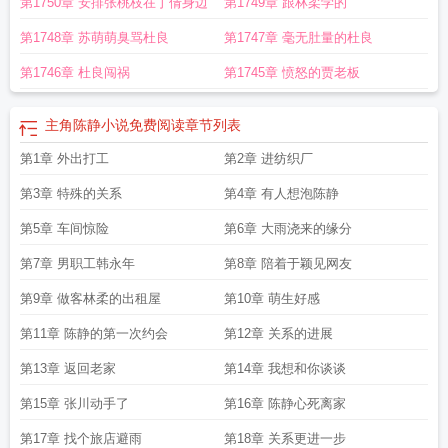
第1750章 安排张桃枝在丁倩身边
第1749章 跟林柔学的
第1748章 苏萌萌臭骂杜良
第1747章 毫无肚量的杜良
第1746章 杜良闯祸
第1745章 愤怒的贾老板
主角陈静小说免费阅读
章节列表
第1章 外出打工
第2章 进纺织厂
第3章 特殊的关系
第4章 有人想泡陈静
第5章 车间惊险
第6章 大雨浇来的缘分
第7章 男职工韩永年
第8章 陪着于颖见网友
第9章 做客林柔的出租屋
第10章 萌生好感
第11章 陈静的第一次约会
第12章 关系的进展
第13章 返回老家
第14章 我想和你谈谈
第15章 张川动手了
第16章 陈静心死离家
第17章 找个旅店避雨
第18章 关系更进一步