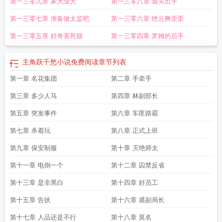
第一三零九章 家大业大
第一三零八章 迪夫出手
第一三零七章 准备做太监吧
第一三零六章 绝云爽歪歪
第一三零五章 好奇害死猫
第一三零四章 罗姆的后手
主角跃千愁小说免费阅读
章节列表
第一章 名花集团
第二章 手牵手
第三章 多少人马
第四章 林副部长
第五章 突发事件
第六章 车匪路霸
第七章 杀着玩
第八章 正式上班
第九章 保安制服
第十章 灭绝师太
第十一章 电倒一个
第十二章 囚禁反省
第十三章 是非黑白
第十四章 好员工
第十五章 告状
第十六章 裘副局长
第十七章 人品还是不行
第十八章 莫名