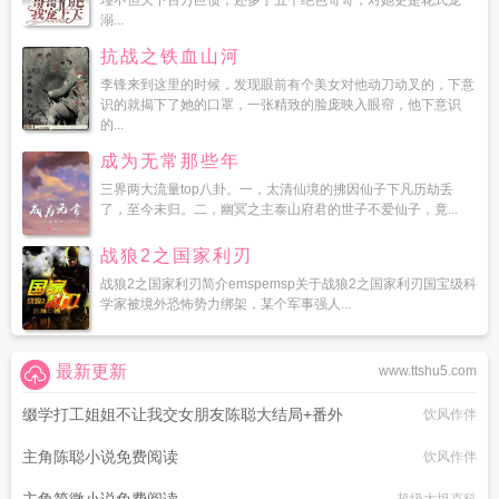
瑾不但欠下百万巨债，还多了五个绝色哥哥，对她更是花式宠
溺...
抗战之铁血山河
李锋来到这里的时候，发现眼前有个美女对他动刀动叉的，下意
识的就揭下了她的口罩，一张精致的脸庞映入眼帘，他下意识
的...
成为无常那些年
三界两大流量top八卦。一，太清仙境的拂因仙子下凡历劫丢
了，至今未归。二，幽冥之主泰山府君的世子不爱仙子，竟...
战狼2之国家利刃
战狼2之国家利刃简介emspemsp关于战狼2之国家利刃国宝级科
学家被境外恐怖势力绑架，某个军事强人...
最新更新
www.ttshu5.com
缀学打工姐姐不让我交女朋友陈聪大结局+番外
饮风作伴
主角陈聪小说免费阅读
饮风作伴