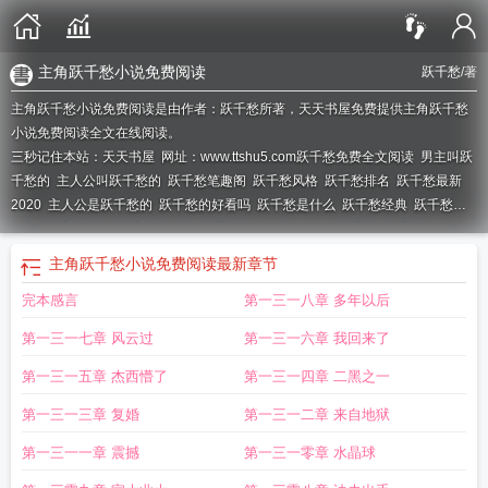
主角跃千愁小说免费阅读
跃千愁
/著
主角跃千愁小说免费阅读是由作者：跃千愁所著，天天书屋免费提供主角跃千愁
小说免费阅读全文在线阅读。
三秒记住本站：天天书屋 网址：www.ttshu5.com
跃千愁免费全文阅读
男主叫跃
千愁的
主人公叫跃千愁的
跃千愁笔趣阁
跃千愁风格
跃千愁排名
跃千愁最新
2020
主人公是跃千愁的
跃千愁的好看吗
跃千愁是什么
跃千愁经典
跃千愁的
都市
跃千愁推荐
跃千愁排行榜
跃千愁的怎么样
主人公跃千愁
跃千愁集
主角
叫跃千愁的穿越
跃千愁排行
跃千愁完本排行
主角叫跃千愁的叫什么
跃千愁作
主角跃千愁小说免费阅读
最新章节
品
跃千愁的
跃千愁推荐的
主角跃千愁的修真
跃千愁的作品集
完本感言
第一三一八章 多年以后
第一三一七章 风云过
第一三一六章 我回来了
第一三一五章 杰西懵了
第一三一四章 二黑之一
第一三一三章 复婚
第一三一二章 来自地狱
第一三一一章 震撼
第一三一零章 水晶球