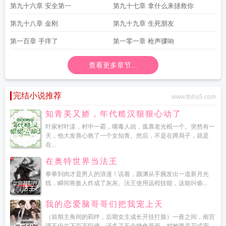
第九十六章 安全第一
第九十七章 拿什么来拯救你
第九十八章 金刚
第九十九章 生死朋友
第一百章 手痒了
第一零一章 枪声骤响
查看更多章节...
完结小说推荐
www.ttshu5.com
知青美又娇，年代糙汉狠狠心动了
叶家村叶漾，村中一霸，嘴毒人凶，孤寡老光棍一个。突然有一
天，他大发善心救了一个女知青。然后，不是在蹲局子，就是
在...
在奥特世界当法王
拳拳到肉才是男人的浪漫！说着，颜渊从手腕发出一道新月光
线，瞬间将敌人炸成了灰灰。法王使用远程技能，这能叫偷...
我的恋爱脑哥哥们把我宠上天
（前期主角间的羁绊，后期女主成长开挂打脸）一夜之间，南宫