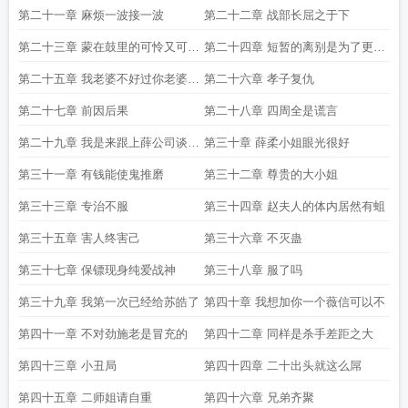
第二十一章 麻烦一波接一波
第二十二章 战部长屈之于下
第二十三章 蒙在鼓里的可怜又可恨
第二十四章 短暂的离别是为了更好
之人
的重逢
第二十五章 我老婆不好过你老婆更
第二十六章 孝子复仇
难过
第二十七章 前因后果
第二十八章 四周全是谎言
第二十九章 我是来跟上薛公司谈合
第三十章 薛柔小姐眼光很好
作的
第三十一章 有钱能使鬼推磨
第三十二章 尊贵的大小姐
第三十三章 专治不服
第三十四章 赵夫人的体内居然有蛆
第三十五章 害人终害己
第三十六章 不灭蛊
第三十七章 保镖现身纯爱战神
第三十八章 服了吗
第三十九章 我第一次已经给苏皓了
第四十章 我想加你一个薇信可以不
第四十一章 不对劲施老是冒充的
第四十二章 同样是杀手差距之大
第四十三章 小丑局
第四十四章 二十出头就这么屌
第四十五章 二师姐请自重
第四十六章 兄弟齐聚