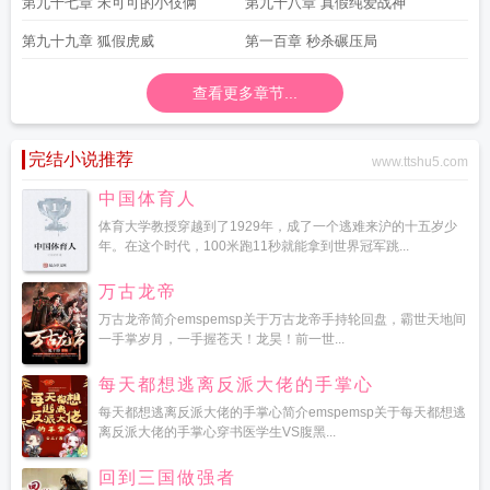
第九十七章 宋可可的小伎俩
第九十八章 真假纯爱战神
第九十九章 狐假虎威
第一百章 秒杀碾压局
查看更多章节...
完结小说推荐
www.ttshu5.com
中国体育人
体育大学教授穿越到了1929年，成了一个逃难来沪的十五岁少
年。在这个时代，100米跑11秒就能拿到世界冠军跳...
万古龙帝
万古龙帝简介emspemsp关于万古龙帝手持轮回盘，霸世天地间
一手掌岁月，一手握苍天！龙昊！前一世...
每天都想逃离反派大佬的手掌心
每天都想逃离反派大佬的手掌心简介emspemsp关于每天都想逃
离反派大佬的手掌心穿书医学生VS腹黑...
回到三国做强者