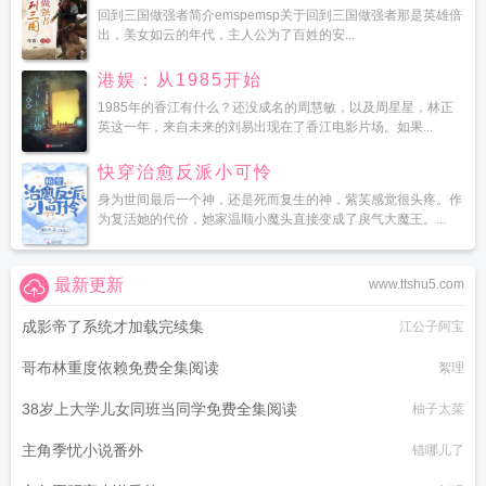
回到三国做强者简介emspemsp关于回到三国做强者那是英雄倍
出，美女如云的年代，主人公为了百姓的安...
港娱：从1985开始
1985年的香江有什么？还没成名的周慧敏，以及周星星，林正
英这一年，来自未来的刘易出现在了香江电影片场。如果...
快穿治愈反派小可怜
身为世间最后一个神，还是死而复生的神，紫芙感觉很头疼。作
为复活她的代价，她家温顺小魔头直接变成了戾气大魔王。...
最新更新
www.ttshu5.com
成影帝了系统才加载完续集
江公子阿宝
哥布林重度依赖免费全集阅读
絮理
38岁上大学儿女同班当同学免费全集阅读
柚子太菜
主角季忧小说番外
错哪儿了