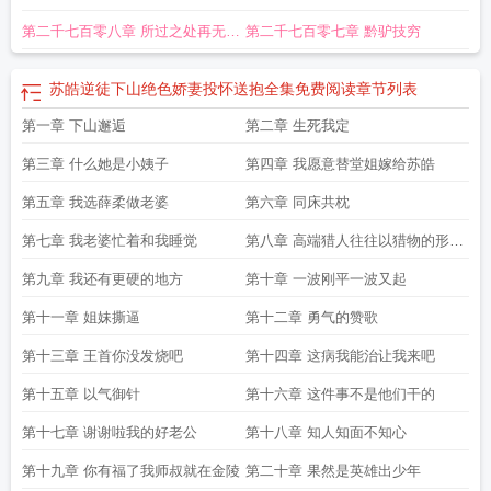
第二千七百零八章 所过之处再无存
第二千七百零七章 黔驴技穷
在可言
苏皓逆徒下山绝色娇妻投怀送抱全集免费阅读
章节列表
第一章 下山邂逅
第二章 生死我定
第三章 什么她是小姨子
第四章 我愿意替堂姐嫁给苏皓
第五章 我选薛柔做老婆
第六章 同床共枕
第七章 我老婆忙着和我睡觉
第八章 高端猎人往往以猎物的形式
出现
第九章 我还有更硬的地方
第十章 一波刚平一波又起
第十一章 姐妹撕逼
第十二章 勇气的赞歌
第十三章 王首你没发烧吧
第十四章 这病我能治让我来吧
第十五章 以气御针
第十六章 这件事不是他们干的
第十七章 谢谢啦我的好老公
第十八章 知人知面不知心
第十九章 你有福了我师叔就在金陵
第二十章 果然是英雄出少年