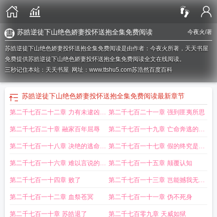
苏皓逆徒下山绝色娇妻投怀送抱全集免费阅读
今夜火
/著
苏皓逆徒下山绝色娇妻投怀送抱全集免费阅读是由作者：今夜火所著，天天书屋
免费提供苏皓逆徒下山绝色娇妻投怀送抱全集免费阅读全文在线阅读。
三秒记住本站：天天书屋 网址：www.ttshu5.com
苏浩然百度百科
苏皓逆徒下山绝色娇妻投怀送抱全集免费阅读
最新章节
第二千七百二十二章 力有未逮凶多
第二千七百二十一章 强到匪夷所思
吉少
第二千七百二十章 融家百年屈辱
第二千七百一十九章 亡命奔逃的求
生欲
第二千七百一十八章 决绝的逃命意
第二千七百一十七章 假的终究是假
味
的
第二千七百一十六章 难以言说的寂
第二千七百一十五章 颠覆认知
寥
第二千七百一十四章 败了
第二千七百一十三章 岂能撼我无敌
之路
第二千七百一十二章 血祭苍冥
第二千七百一十一章 伪不死身
第二千七百一十章 苏皓退了
第二千七百零九章 天威如狱