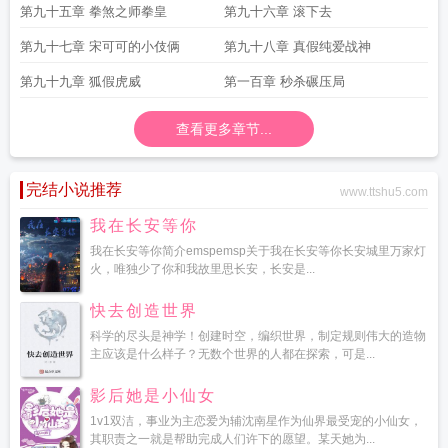
第九十五章 拳煞之师拳皇
第九十六章 滚下去
第九十七章 宋可可的小伎俩
第九十八章 真假纯爱战神
第九十九章 狐假虎威
第一百章 秒杀碾压局
查看更多章节...
完结小说推荐
www.ttshu5.com
我在长安等你
我在长安等你简介emspemsp关于我在长安等你长安城里万家灯
火，唯独少了你和我故里思长安，长安是...
快去创造世界
科学的尽头是神学！创建时空，编织世界，制定规则伟大的造物
主应该是什么样子？无数个世界的人都在探索，可是...
影后她是小仙女
1v1双洁，事业为主恋爱为辅沈南星作为仙界最受宠的小仙女，
其职责之一就是帮助完成人们许下的愿望。某天她为...