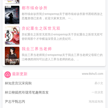
都市续命诊所
都市续命诊所简介emspemsp关于都市续命诊所新书黑暗西游之
恶魔唐僧已发表，欢迎大家来支持。一...
弃妃重生之医世无双
弃妃重生之医世无双简介emspemsp关于弃妃重生之医世无双可
曾听闻那个才华横溢深受圣上的贵妃司...
我去三界当老师
我去三界当老师简介emspemsp关于我去三界当老师父母双亡的
江峰偶然得到可以进入三界当老师的机会。...
最新更新
www.ttshu5.com
林知意宫沉宋宛秋
易小文
林尘柳嫣然玲珑塔笔趣阁首发
一丝凉意
尹志平甄志丙
泡泡追泡泡