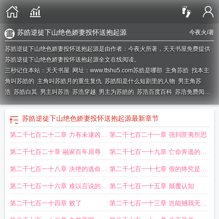
苏皓逆徒下山绝色娇妻投怀送抱起源
今夜火
/著
苏皓逆徒下山绝色娇妻投怀送抱起源是由作者：今夜火所著，天天书屋免费提供
苏皓逆徒下山绝色娇妻投怀送抱起源全文在线阅读。
三秒记住本站：天天书屋 网址：www.ttshu5.com
苏皓是哪部
主角苏皓
找本主
角叫苏皓的
主角叫苏皓月的重生复仇
苏皓阳是什么短剧里的人物
男主角苏
浩
苏皓白其
男主叫苏浩
苏浩穿越
男主为苏皓的
苏浩百度百科
苏浩免费阅
读
女主叫苏皓月的名字
苏皓最强系统百度百科
主角苏浩的穿越
女主苏皓月
苏
皓几个老婆
男主叫苏皓辰的
苏皓辰是谁
苏皓逆徒下山绝色娇妻投怀送抱起源
最新章节
第二千七百二十二章 力有未逮凶多
第二千七百二十一章 强到匪夷所思
吉少
第二千七百二十章 融家百年屈辱
第二千七百一十九章 亡命奔逃的求
生欲
第二千七百一十八章 决绝的逃命意
第二千七百一十七章 假的终究是假
味
的
第二千七百一十六章 难以言说的寂
第二千七百一十五章 颠覆认知
寥
第二千七百一十四章 败了
第二千七百一十三章 岂能撼我无敌
之路