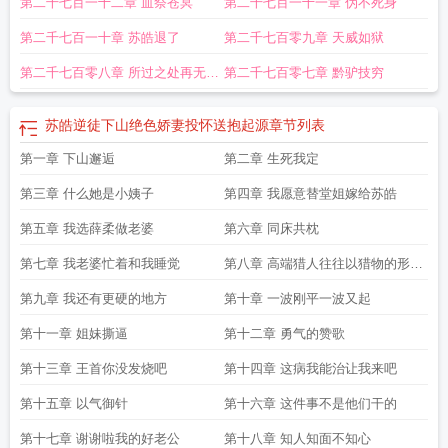
第二千七百一十二章 血祭苍冥
第二千七百一十一章 伪不死身
第二千七百一十章 苏皓退了
第二千七百零九章 天威如狱
第二千七百零八章 所过之处再无存
第二千七百零七章 黔驴技穷
在可言
苏皓逆徒下山绝色娇妻投怀送抱起源
章节列表
第一章 下山邂逅
第二章 生死我定
第三章 什么她是小姨子
第四章 我愿意替堂姐嫁给苏皓
第五章 我选薛柔做老婆
第六章 同床共枕
第七章 我老婆忙着和我睡觉
第八章 高端猎人往往以猎物的形式
出现
第九章 我还有更硬的地方
第十章 一波刚平一波又起
第十一章 姐妹撕逼
第十二章 勇气的赞歌
第十三章 王首你没发烧吧
第十四章 这病我能治让我来吧
第十五章 以气御针
第十六章 这件事不是他们干的
第十七章 谢谢啦我的好老公
第十八章 知人知面不知心