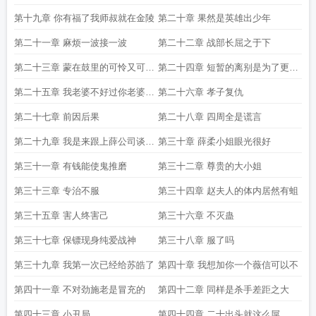
第十九章 你有福了我师叔就在金陵
第二十章 果然是英雄出少年
第二十一章 麻烦一波接一波
第二十二章 战部长屈之于下
第二十三章 蒙在鼓里的可怜又可恨
第二十四章 短暂的离别是为了更好
之人
的重逢
第二十五章 我老婆不好过你老婆更
第二十六章 孝子复仇
难过
第二十七章 前因后果
第二十八章 四周全是谎言
第二十九章 我是来跟上薛公司谈合
第三十章 薛柔小姐眼光很好
作的
第三十一章 有钱能使鬼推磨
第三十二章 尊贵的大小姐
第三十三章 专治不服
第三十四章 赵夫人的体内居然有蛆
第三十五章 害人终害己
第三十六章 不灭蛊
第三十七章 保镖现身纯爱战神
第三十八章 服了吗
第三十九章 我第一次已经给苏皓了
第四十章 我想加你一个薇信可以不
第四十一章 不对劲施老是冒充的
第四十二章 同样是杀手差距之大
第四十三章 小丑局
第四十四章 二十出头就这么屌