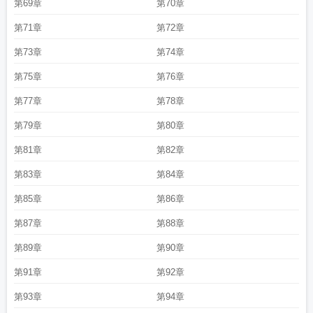
第69章
第70章
第71章
第72章
第73章
第74章
第75章
第76章
第77章
第78章
第79章
第80章
第81章
第82章
第83章
第84章
第85章
第86章
第87章
第88章
第89章
第90章
第91章
第92章
第93章
第94章